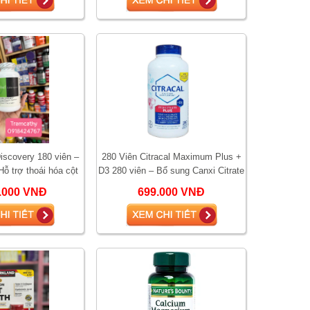
iscovery 180 viên –
280 Viên Citracal Maximum Plus +
ỗ trợ thoái hóa cột
D3 280 viên – Bổ sung Canxi Citrate
 đĩa đệm và đau lưng
giúp xương chắc khỏe, ngừa loãn
0.000 VNĐ
699.000 VNĐ