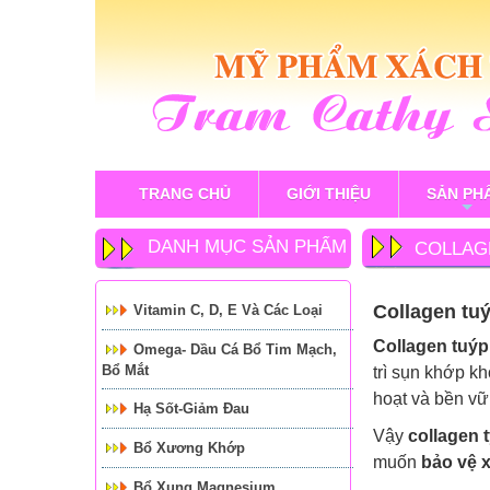
TRANG CHỦ
GIỚI THIỆU
SẢN PH
+
DANH MỤC SẢN PHẨM
COLLAGE
KHỚP V
Collagen tu
Vitamin C, D, E Và Các Loại
Collagen tuýp
Omega- Dầu Cá Bổ Tim Mạch,
Bổ Mắt
trì sụn khớp k
hoạt và bền vữ
Hạ Sốt-Giảm Đau
Vậy
collagen 
Bổ Xương Khớp
muốn
bảo vệ 
Bổ Xung Magnesium