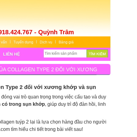
918.424.767 - Quỳnh Trâm
 vấn
Tuyển dụng
Dịch vụ
Bảng giá
LIÊN HỆ
CỦA COLLAGEN TYPE 2 ĐỐI VỚI XƯƠNG
gen Type 2 đối với xương khớp và sụn
u, đóng vai trò quan trọng trong việc cấu tạo và duy
 có trong sụn khớp
, giúp duy trì độ đàn hồi, linh
llagen tuýp 2 lại là lựa chọn hàng đầu cho người
om tìm hiểu chi tiết trong bài viết sau!