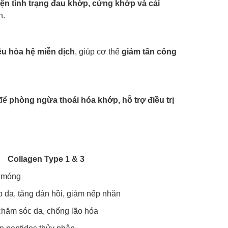
hiện tình trạng đau khớp, cứng khớp và cải
h.
ều hòa hệ miễn dịch
, giúp cơ thể
giảm tấn công
 để
phòng ngừa thoái hóa khớp, hỗ trợ điều trị
Collagen Type 1 & 3
, móng
 da, tăng đàn hồi, giảm nếp nhăn
hăm sóc da, chống lão hóa