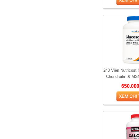
240 Viên Nutricost
So sánh hai loại kem bôi
Chondroitin & MS
trĩ được yêu thích nhất
Viên uống hỗ trợ 
650.00
hiện nay