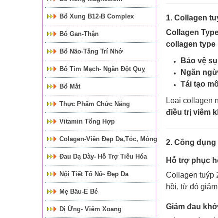
Bổ Xung B12-B Complex
1. Collagen tu
Collagen Type
Bổ Gan-Thận
collagen type 
Bổ Não-Tăng Trí Nhớ
Bảo vệ s
Bổ Tim Mạch- Ngăn Đột Quỵ
Ngăn ngừa
Tái tạo m
Bổ Mắt
Loại collagen 
Thực Phẩm Chức Năng
điều trị viêm
Vitamin Tổng Hợp
Colagen-Viên Đẹp Da,tóc, Móng
2. Công dụng 
Đau Dạ Dày- Hỗ Trợ Tiêu Hóa
Hỗ trợ phục h
Nội Tiết Tố Nữ- Đẹp Da
Collagen tuýp 
hồi, từ đó giả
Mẹ Bầu-E Bé
Giảm đau khớp
Dị Ứng- Viêm Xoang