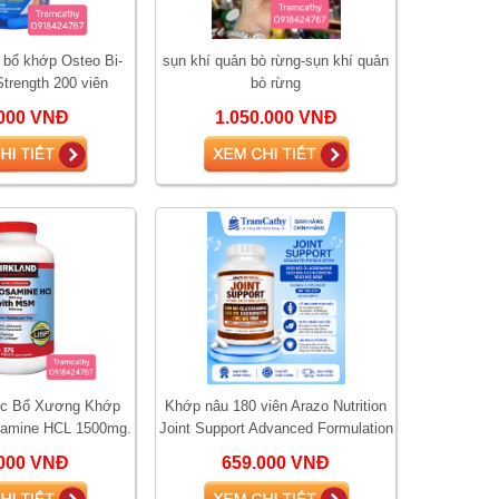
 bổ khớp Osteo Bi-
sụn khí quản bò rừng-sụn khí quản
Strength 200 viên
bò rừng
cosamine
000 VNĐ
1.050.000 VNĐ
ốc Bổ Xương Khớp
Khớp nâu 180 viên Arazo Nutrition
samine HCL 1500mg.
Joint Support Advanced Formulation
- Glucosamine Chondroitin MSM H
000 VNĐ
659.000 VNĐ