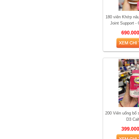
180 viên Khớp nâu
Joint Support -
Chondroitin, 
690.00
Vì sao Saw Palmetto
được gọi là “thảo dược
cho phái mạnh”?
200 Viên uống bổ 
D3 Cal
399.00