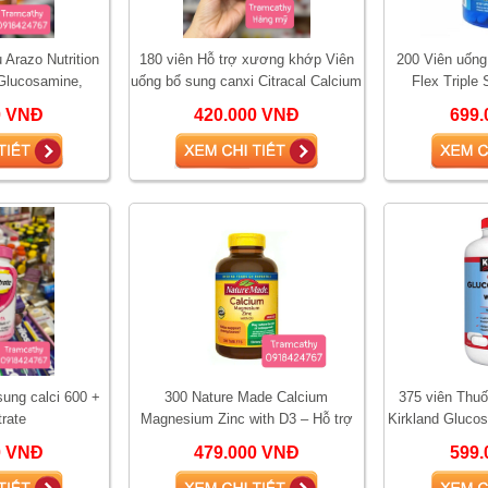
 Arazo Nutrition
180 viên Hỗ trợ xương khớp Viên
200 Viên uống
 Glucosamine,
uống bổ sung canxi Citracal Calcium
Flex Triple 
MSM khớp nâu
Maximum Plus 180 viên
glu
0 VNĐ
420.000 VNĐ
699.
sung calci 600 +
300 Nature Made Calcium
375 viên Thu
trate
Magnesium Zinc with D3 – Hỗ trợ
Kirkland Gluco
xương khớp, cơ bắp và sức khỏe
0 VNĐ
479.000 VNĐ
599.
tổng thể