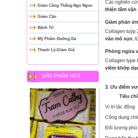
Các nghiên cứ
Giảm Căng Thẳng-Ngủ Ngon
thiện tầm vận
Giảm Cân
Giảm phản ứn
Bệnh Trĩ
Collagen tuýp 
vào mô sụn
, 
Mỹ Phẩm Dưỡng Da
Thanh Lý-Giảm Giá
Phòng ngừa và
Collagen type 
viêm khớp dạn
SẢN PHẨM HOT
3. Ưu điểm vượ
Tiêu chí
Vị trí tác động
Công dụng chí
Đối tượng phù