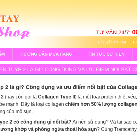
0
TƯ VẤN 24/7:
Bí quyết làm đẹp
Tư
ẨM
HƯỚNG DẪN MUA HÀNG
TIN TỨC SỰ KIỆN
N TUÝP 2 LÀ GÌ? CÔNG DỤNG VÀ ƯU ĐIỂM NỔI BẬT 
À SỤN
ýp 2 là gì? Công dụng và ưu điểm nổi bật của Colla
 2
(hay còn gọi là
Collagen Type II
) là một loại protein thiết yế
hỏe mạnh. Đây là loại collagen
chiếm hơn 50% lượng collagen
ng của mô sụn.
type 2 có công dụng gì nổi bật?
Ai nên sử dụng? Và tại sao co
xương khớp và phòng ngừa thoái hóa sụn
? Cùng Tramcathy.c