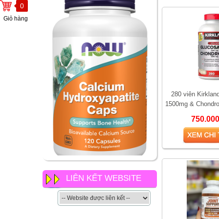
0
Giỏ hàng
280 viên Kirkla
1500mg & Chondro
viên – Hỗ trợ xươn
750.00
kh
NOW Calcium
Hydroxyapatite Caps có gì
LIÊN KẾT WEBSITE
khác so với các loại canxi
khác của now