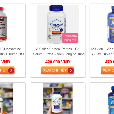
nd Glucosamine
200 viên Citracal Petites +D3
120 viên – Viê
itin 1200mg 280
Calcium Citrate – Viên uống bổ sung
Bi-Flex Triple S
g khớp, giảm đau
canxi và vitamin D3 hỗ trợ xương k
chín
0 VNĐ
420.000 VNĐ
470.
ớ