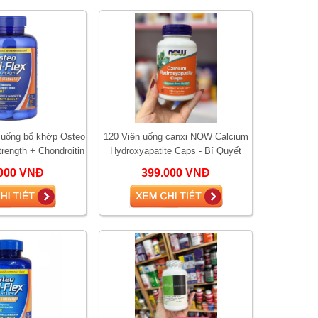
n uống bổ khớp Osteo
120 Viên uống canxi NOW Calcium
trength + Chondroitin
Hydroxyapatite Caps - Bí Quyết
h hãng Mỹ
Xương Chắc Khỏe Toàn Diện
000 VNĐ
399.000 VNĐ