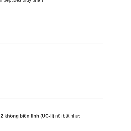
n peptides thủy phân
2 không biến tính (UC-II)
nổi bật như: