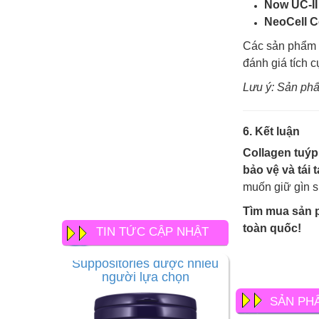
Now UC-II
NeoCell C
Các sản phẩm 
đánh giá tích 
Lưu ý: Sản phẩ
6. Kết luận
Collagen tuýp
bảo vệ và tái 
muốn giữ gìn 
Tìm mua sản p
Thuốc đặt trĩ tốt nhất hiện
nay Vì sao Preparation H
toàn quốc!
TIN TỨC CẬP NHẬT
Suppositories được nhiều
người lựa chọn
SẢN PH