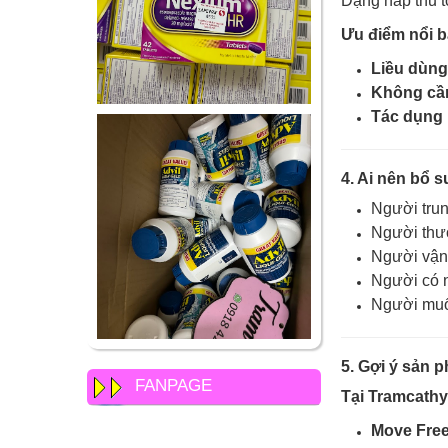
Dạng hấp thu t
Ưu đi
ểm nổi b
Liều dùng
Không cần
Tác dụng r
4. Ai nên bổ 
Người trun
Người thư
Người vận
Người có n
Người muố
5. Gợi ý sản 
FANPAGE
Tại Tramcath
Move Free