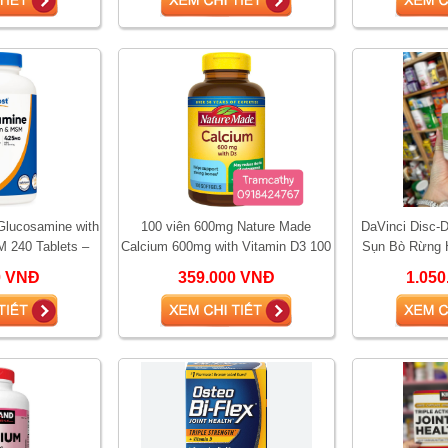
 Glucosamine with
100 viên 600mg Nature Made
DaVinci Disc-D
M 240 Tablets –
Calcium 600mg with Vitamin D3 100
Sụn Bò Rừng H
xương khớp, giả
viên – Bổ sung canxi hỗ trợ xương
sống, thoát vị
0 VNĐ
359.000 VNĐ
1.05
chắc