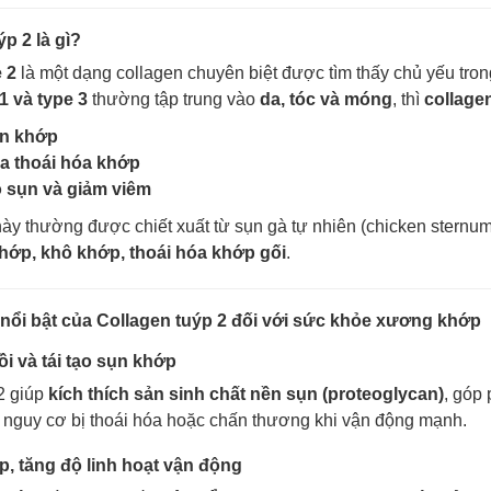
ýp 2 là gì?
 2
là một dạng collagen chuyên biệt được tìm thấy chủ yếu tro
1 và type 3
thường tập trung vào
da, tóc và móng
, thì
collage
ụn khớp
 thoái hóa khớp
ô sụn và giảm viêm
này thường được chiết xuất từ sụn gà tự nhiên (chicken sternu
 khớp, khô khớp, thoái hóa khớp gối
.
nổi bật của Collagen tuýp 2 đối với sức khỏe xương khớp
ồi và tái tạo sụn khớp
2 giúp
kích thích sản sinh chất nền sụn (proteoglycan)
, góp 
m nguy cơ bị thoái hóa hoặc chấn thương khi vận động mạnh.
, tăng độ linh hoạt vận động