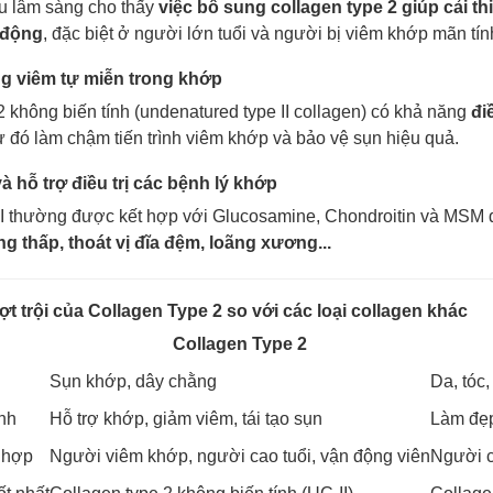
u lâm sàng cho thấy
việc bổ sung collagen type 2 giúp cải t
 động
, đặc biệt ở người lớn tuổi và người bị viêm khớp mãn tín
g viêm tự miễn trong khớp
2 không biến tính (undenatured type II collagen) có khả năng
đi
từ đó làm chậm tiến trình viêm khớp và bảo vệ sụn hiệu quả.
 hỗ trợ điều trị các bệnh lý khớp
II thường được kết hợp với Glucosamine, Chondroitin và MSM
g thấp, thoát vị đĩa đệm, loãng xương...
t trội của Collagen Type 2 so với các loại collagen khác
Collagen Type 2
Sụn khớp, dây chằng
Da, tóc
nh
Hỗ trợ khớp, giảm viêm, tái tạo sụn
Làm đẹp
 hợp
Người viêm khớp, người cao tuổi, vận động viên
Người c