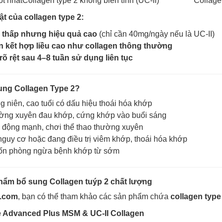
ốt nhất
Collagen type 2 không biến tính (UC-II)
Collage
ật của collagen type 2:
 thấp nhưng hiệu quả cao
(chỉ cần 40mg/ngày nếu là UC-II)
 kết hợp liều cao như collagen thông thường
õ rệt sau 4–8 tuần sử dụng liên tục
sung Collagen Type 2?
g niên, cao tuổi có dấu hiệu thoái hóa khớp
ờng xuyên đau khớp, cứng khớp vào buổi sáng
 động mạnh, chơi thể thao thường xuyên
guy cơ hoặc đang điều trị viêm khớp, thoái hóa khớp
n phòng ngừa bệnh khớp từ sớm
phẩm bổ sung Collagen tuýp 2 chất lượng
y.com
, bạn có thể tham khảo các sản phẩm chứa
collagen type 
 Advanced Plus MSM & UC-II Collagen