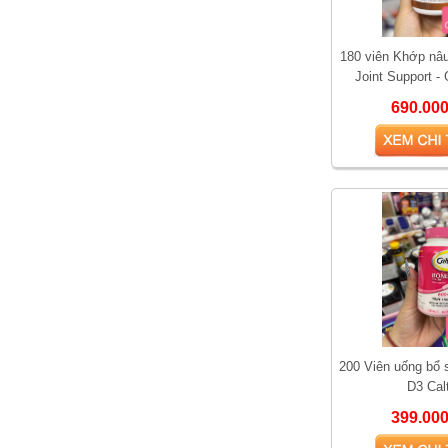
180 viên Khớp nâu
Joint Support -
Chondroitin, 
690.00
Vì sao Saw Palmetto
được gọi là “thảo dược
cho phái mạnh”?
200 Viên uống bổ 
D3 Cal
399.00