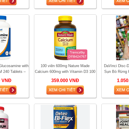
 Glucosamine with
100 viên 600mg Nature Made
DaVinci Disc-D
M 240 Tablets –
Calcium 600mg with Vitamin D3 100
Sụn Bò Rừng H
xương khớp, giả
viên – Bổ sung canxi hỗ trợ xương
sống, thoát vị
0 VNĐ
359.000 VNĐ
1.05
chắc