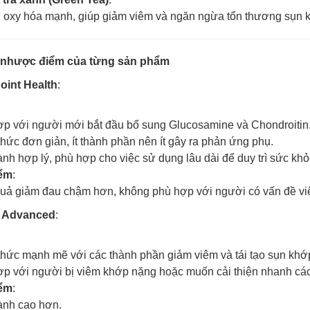
oxy hóa mạnh, giúp giảm viêm và ngăn ngừa tổn thương sụn k
à nhược điểm của từng sản phẩm
oint Health
:
p với người mới bắt đầu bổ sung Glucosamine và Chondroitin
hức đơn giản, ít thành phần nên ít gây ra phản ứng phụ.
ành hợp lý, phù hợp cho việc sử dụng lâu dài để duy trì sức kh
ểm
:
uả giảm đau chậm hơn, không phù hợp với người có vấn đề vi
 Advanced
:
hức mạnh mẽ với các thành phần giảm viêm và tái tạo sụn khớ
p với người bị viêm khớp nặng hoặc muốn cải thiện nhanh các
ểm
:
ành cao hơn.