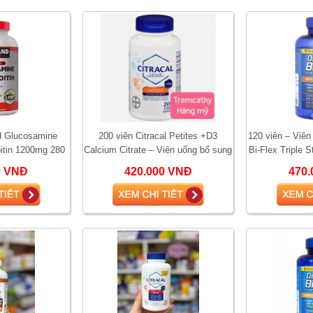
nd Glucosamine
200 viên Citracal Petites +D3
120 viên – Viê
itin 1200mg 280
Calcium Citrate – Viên uống bổ sung
Bi-Flex Triple S
g khớp, giảm đau
canxi và vitamin D3 hỗ trợ xương k
chín
0 VNĐ
420.000 VNĐ
470.
ớ