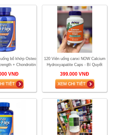
n uống bổ khớp Osteo
120 Viên uống canxi NOW Calcium
trength + Chondroitin
Hydroxyapatite Caps - Bí Quyết
h hãng Mỹ
Xương Chắc Khỏe Toàn Diện
000 VNĐ
399.000 VNĐ