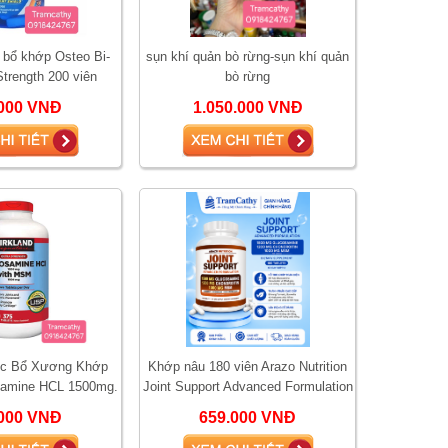
 bổ khớp Osteo Bi-
sụn khí quản bò rừng-sụn khí quản
Strength 200 viên
bò rừng
cosamine
000 VNĐ
1.050.000 VNĐ
ốc Bổ Xương Khớp
Khớp nâu 180 viên Arazo Nutrition
samine HCL 1500mg.
Joint Support Advanced Formulation
- Glucosamine Chondroitin MSM H
000 VNĐ
659.000 VNĐ