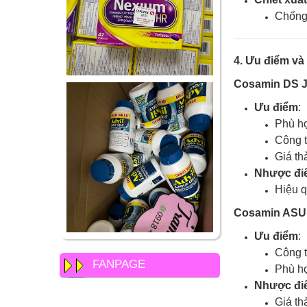
Chống 
4. Ưu điểm v
Cosamin DS J
Ưu điểm
:
Phù hợ
Công t
Giá th
Nhược đi
Hiệu q
Cosamin ASU
Ưu điểm
:
Công t
FANPAGE
Phù hợ
Nhược đi
Giá th