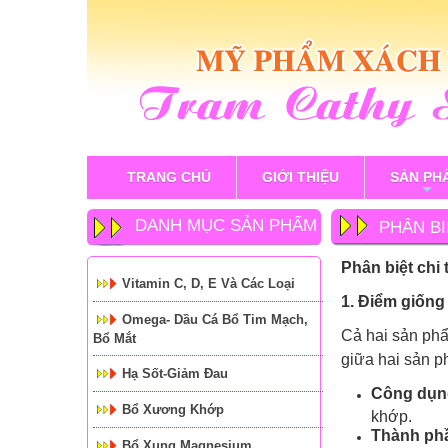
TRANG CHỦ
GIỚI THIỆU
SẢN PH
+
DANH MỤC SẢN PHẨM
PHÂN BI
Phân biệt chi
Vitamin C, D, E Và Các Loại
1. Điểm giống
Omega- Dầu Cá Bổ Tim Mạch,
Cả hai sản ph
Bổ Mắt
giữa hai sản p
Hạ Sốt-Giảm Đau
Công dụn
Bổ Xương Khớp
khớp.
Thành ph
Bổ Xung Magnesium