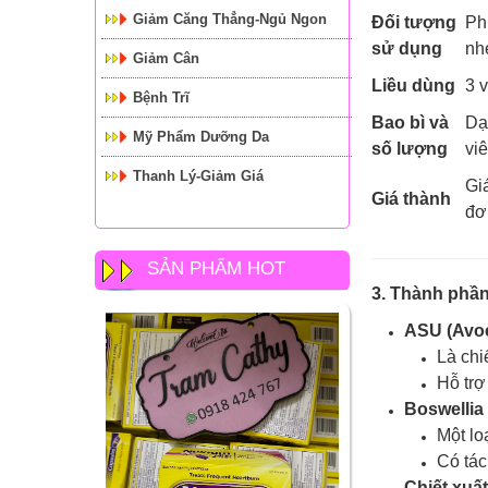
Giảm Căng Thẳng-Ngủ Ngon
Đối tượng
Ph
sử dụng
nh
Giảm Cân
Liều dùng
3 v
Bệnh Trĩ
Bao bì và
Dạ
Mỹ Phẩm Dưỡng Da
số lượng
viê
Thanh Lý-Giảm Giá
Gi
Giá thành
đơ
SẢN PHẨM HOT
3. Thành phầ
ASU (Avo
Là chi
Hỗ trợ
Boswellia
Một lo
Có tác
Chiết xuất