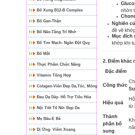
Gluco
Bổ Xung B12-B Complex
nhờn t
Chond
Bổ Gan-Thận
Nghiên c
đề về khớp
Bổ Não-Tăng Trí Nhớ
Mục đích
Bổ Tim Mạch- Ngăn Đột Quỵ
khớp khi tu
Bổ Mắt
2. Điểm khác
Thực Phẩm Chức Năng
Đặc điểm
Vitamin Tổng Hợp
C
Công thức
Colagen-Viên Đẹp Da,tóc, Móng
Su
Đau Dạ Dày- Hỗ Trợ Tiêu Hóa
Hỗ
Hiệu quả
từ 
Nội Tiết Tố Nữ- Đẹp Da
Thành
Mẹ Bầu-E Bé
Kh
phần bổ
nâ
Dị Ứng- Viêm Xoang
sung