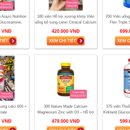
 Arazo Nutrition
180 viên Hỗ trợ xương khớp Viên
200 Viên uống
 Glucosamine,
uống bổ sung canxi Citracal Calcium
Flex Triple 
MSM khớp nâu
Maximum Plus 180 viên
glu
0 VNĐ
420.000 VNĐ
699.
sung calci 600 +
300 Nature Made Calcium
375 viên Thu
trate
Magnesium Zinc with D3 – Hỗ trợ
Kirkland Gluco
xương khớp, cơ bắp và sức khỏe
0 VNĐ
479.000 VNĐ
599.
tổng thể