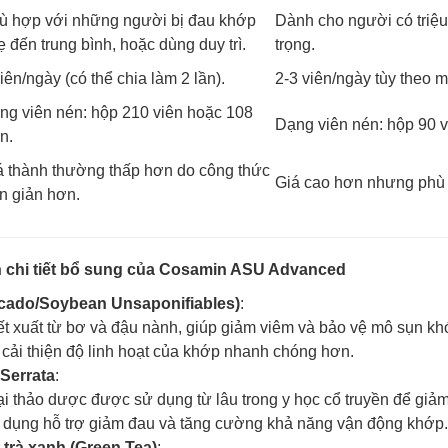
ù hợp với những người bị đau khớp
Dành cho người có triệ
ẹ đến trung bình, hoặc dùng duy trì.
trọng.
iên/ngày (có thể chia làm 2 lần).
2-3 viên/ngày tùy theo
ng viên nén: hộp 210 viên hoặc 108
Dạng viên nén: hộp 90 v
n.
á thành thường thấp hơn do công thức
Giá cao hơn nhưng phù 
n giản hơn.
n chi tiết bổ sung của Cosamin ASU Advanced
cado/Soybean Unsaponifiables)
:
ết xuất từ bơ và đậu nành, giúp giảm viêm và bảo vệ mô sụn kh
 cải thiện độ linh hoạt của khớp nhanh chóng hơn.
 Serrata
:
ại thảo dược được sử dụng từ lâu trong y học cổ truyền để gi
 dụng hỗ trợ giảm đau và tăng cường khả năng vận động khớp.
 trà xanh (Green Tea)
: