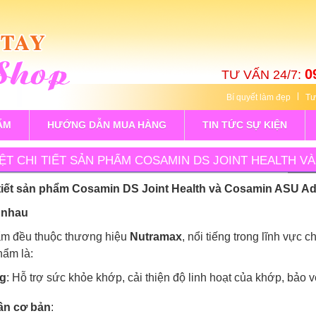
0
TƯ VẤN 24/7:
Bí quyết làm đẹp
Tư
ẨM
HƯỚNG DẪN MUA HÀNG
TIN TỨC SỰ KIỆN
ỆT CHI TIẾT SẢN PHẨM COSAMIN DS JOINT HEALTH 
 tiết sản phẩm Cosamin DS Joint Health và Cosamin ASU A
 nhau
ẩm đều thuộc thương hiệu
Nutramax
, nổi tiếng trong lĩnh vực
hẩm là:
g
: Hỗ trợ sức khỏe khớp, cải thiện độ linh hoạt của khớp, bảo 
ần cơ bản
: