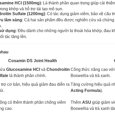
samine HCl (1500mg)
: Là thành phần quan trọng giúp cải thi
rong khớp và hỗ trợ tái tạo mô sụn.
roitin Sulfate (1200mg)
: Có tác dụng giảm viêm, bảo vệ cấu t
ứu lâm sàng
: Cả hai sản phẩm đều được nghiên cứu và chứng m
.
 sử dụng
: Đều dành cho những người bị thoái hóa khớp, đau k
ổi tác tăng lên.
 nhau
Cosamin DS Joint Health
hứa
Glucosamine HCl
và
Chondroitin
Công thức nâng cao vớ
lfate
là thành phần chính.
Boswellia và trà xanh.
 trợ cơ bản, hiệu quả giảm đau diễn ra
Tăng cường hiệu quả nh
từ.
Acting Formula
).
ông có thêm thành phần chống viêm
Thêm
ASU
giúp giảm vi
ng cao.
Boswellia và trà xanh t