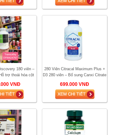
iscovery 180 viên –
280 Viên Citracal Maximum Plus +
ỗ trợ thoái hóa cột
D3 280 viên – Bổ sung Canxi Citrate
 đĩa đệm và đau lưng
giúp xương chắc khỏe, ngừa loãn
0.000 VNĐ
699.000 VNĐ