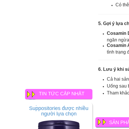
Có thê
5. Gợi ý lựa c
Cosamin D
ngăn ngừa 
Cosamin 
tình trạng
6. Lưu ý khi 
Cả hai sản 
Uống sau b
Thuốc đặt trĩ tốt nhất hiện
nay Vì sao Preparation H
Tham khảo 
TIN TỨC CẬP NHẬT
Suppositories được nhiều
người lựa chọn
SẢN PH