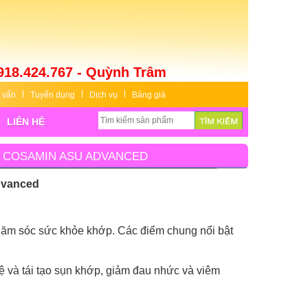
918.424.767 - Quỳnh Trâm
 vấn
Tuyển dụng
Dịch vụ
Bảng giá
LIÊN HỆ
VÀ COSAMIN ASU ADVANCED
dvanced
 chăm sóc sức khỏe khớp. Các điểm chung nổi bật
vệ và tái tạo sụn khớp, giảm đau nhức và viêm