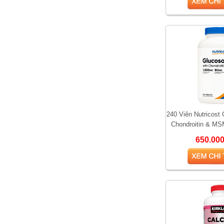
240 Viên Nutricost
So sánh hai loại kem bôi
Chondroitin & MS
trĩ được yêu thích nhất
Viên uống hỗ trợ 
650.00
hiện nay