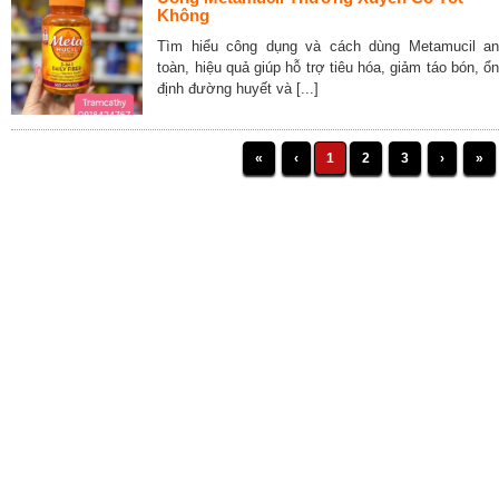
Không
Tìm hiểu công dụng và cách dùng Metamucil an
toàn, hiệu quả giúp hỗ trợ tiêu hóa, giảm táo bón, ổn
định đường huyết và [...]
«
‹
1
2
3
›
»