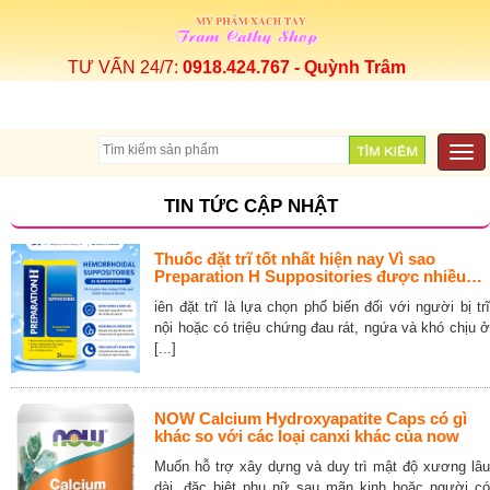
TƯ VẤN 24/7:
0918.424.767 - Quỳnh Trâm
Togg
navi
TIN TỨC CẬP NHẬT
Thuốc đặt trĩ tốt nhất hiện nay Vì sao
Preparation H Suppositories được nhiều
người lựa chọn
iên đặt trĩ là lựa chọn phổ biến đối với người bị trĩ
nội hoặc có triệu chứng đau rát, ngứa và khó chịu ở
[...]
NOW Calcium Hydroxyapatite Caps có gì
khác so với các loại canxi khác của now
Muốn hỗ trợ xây dựng và duy trì mật độ xương lâu
dài, đặc biệt phụ nữ sau mãn kinh hoặc người có