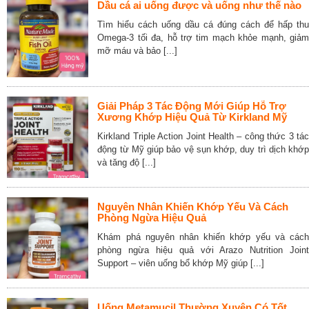
Dầu cá ai uống được và uống như thế nào
Tìm hiểu cách uống dầu cá đúng cách để hấp thu
Omega-3 tối đa, hỗ trợ tim mạch khỏe mạnh, giảm
mỡ máu và bảo [...]
Giải Pháp 3 Tác Động Mới Giúp Hỗ Trợ
Xương Khớp Hiệu Quả Từ Kirkland Mỹ
Kirkland Triple Action Joint Health – công thức 3 tác
động từ Mỹ giúp bảo vệ sụn khớp, duy trì dịch khớp
và tăng độ [...]
Nguyên Nhân Khiến Khớp Yếu Và Cách
Phòng Ngừa Hiệu Quả
Khám phá nguyên nhân khiến khớp yếu và cách
phòng ngừa hiệu quả với Arazo Nutrition Joint
Support – viên uống bổ khớp Mỹ giúp [...]
Uống Metamucil Thường Xuyên Có Tốt