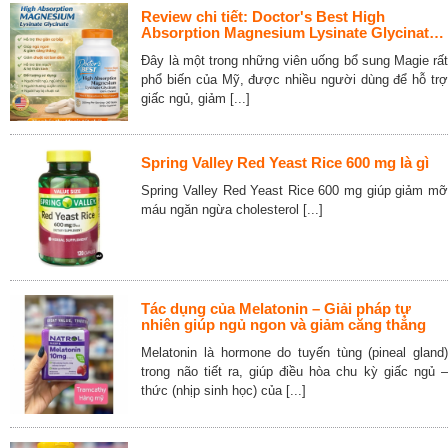
Review chi tiết: Doctor's Best High
Absorption Magnesium Lysinate Glycinate
240 Tablets
Đây là một trong những viên uống bổ sung Magie rất
phổ biến của Mỹ, được nhiều người dùng để hỗ trợ
giấc ngủ, giảm [...]
Spring Valley Red Yeast Rice 600 mg là gì
Spring Valley Red Yeast Rice 600 mg giúp giảm mỡ
máu ngăn ngừa cholesterol [...]
Tác dụng của Melatonin – Giải pháp tự
nhiên giúp ngủ ngon và giảm căng thẳng
Melatonin là hormone do tuyến tùng (pineal gland)
trong não tiết ra, giúp điều hòa chu kỳ giấc ngủ –
thức (nhịp sinh học) của [...]