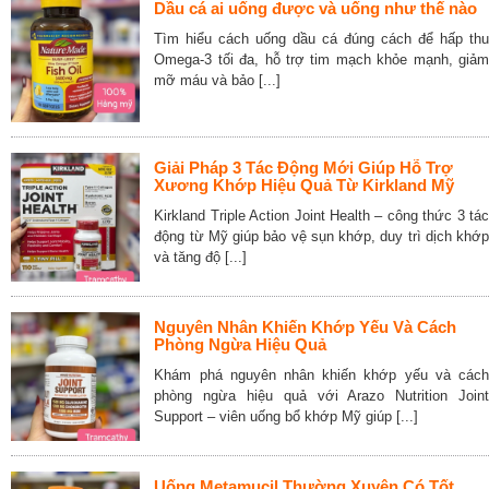
Dầu cá ai uống được và uống như thế nào
Tìm hiểu cách uống dầu cá đúng cách để hấp thu
Omega-3 tối đa, hỗ trợ tim mạch khỏe mạnh, giảm
mỡ máu và bảo [...]
Giải Pháp 3 Tác Động Mới Giúp Hỗ Trợ
Xương Khớp Hiệu Quả Từ Kirkland Mỹ
Kirkland Triple Action Joint Health – công thức 3 tác
động từ Mỹ giúp bảo vệ sụn khớp, duy trì dịch khớp
và tăng độ [...]
Nguyên Nhân Khiến Khớp Yếu Và Cách
Phòng Ngừa Hiệu Quả
Khám phá nguyên nhân khiến khớp yếu và cách
phòng ngừa hiệu quả với Arazo Nutrition Joint
Support – viên uống bổ khớp Mỹ giúp [...]
Uống Metamucil Thường Xuyên Có Tốt