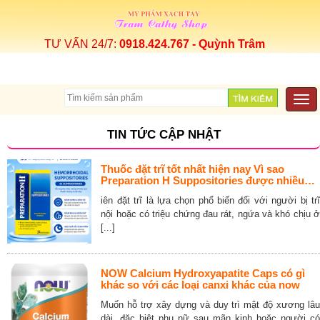
TƯ VẤN 24/7:
0918.424.767 - Quỳnh Trâm
Togg
navi
TIN TỨC CẬP NHẬT
Thuốc đặt trĩ tốt nhất hiện nay Vì sao
Preparation H Suppositories được nhiều
người lựa chọn
iên đặt trĩ là lựa chọn phổ biến đối với người bị trĩ
nội hoặc có triệu chứng đau rát, ngứa và khó chịu ở
[...]
NOW Calcium Hydroxyapatite Caps có gì
khác so với các loại canxi khác của now
Muốn hỗ trợ xây dựng và duy trì mật độ xương lâu
dài, đặc biệt phụ nữ sau mãn kinh hoặc người có