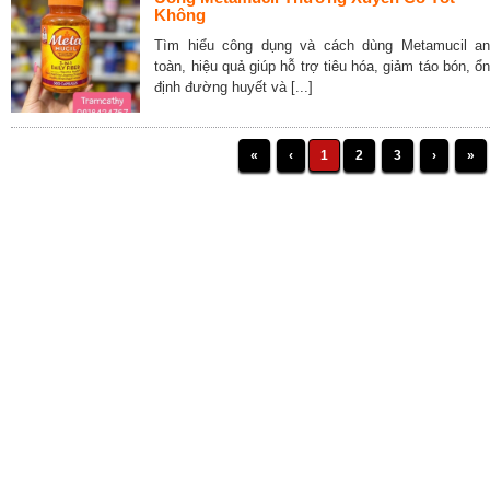
Không
Tìm hiểu công dụng và cách dùng Metamucil an
toàn, hiệu quả giúp hỗ trợ tiêu hóa, giảm táo bón, ổn
định đường huyết và [...]
«
‹
1
2
3
›
»