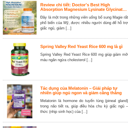
Review chi tiết: Doctor's Best High
Absorption Magnesium Lysinate Glycinate
240 Tablets
Đây là một trong những viên uống bổ sung Magie rất
phổ biến của Mỹ, được nhiều người dùng để hỗ trợ
giấc ngủ, giảm [...]
Spring Valley Red Yeast Rice 600 mg là gì
Spring Valley Red Yeast Rice 600 mg giúp giảm mỡ
máu ngăn ngừa cholesterol [...]
Tác dụng của Melatonin – Giải pháp tự
nhiên giúp ngủ ngon và giảm căng thẳng
Melatonin là hormone do tuyến tùng (pineal gland)
trong não tiết ra, giúp điều hòa chu kỳ giấc ngủ –
thức (nhịp sinh học) của [...]