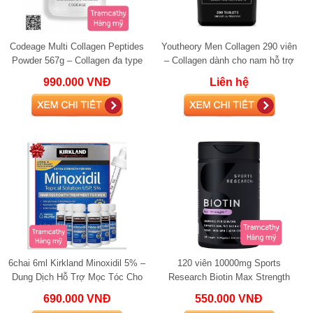
Codeage Multi Collagen Peptides
Youtheory Men Collagen 290 viên
Powder 567g – Collagen đa type
– Collagen dành cho nam hỗ trợ
hỗ trợ da, tóc, móng và xương
da, tóc, móng và cơ xương khớp
990.000 VNĐ
Liên hệ
khớp
6chai 6ml Kirkland Minoxidil 5% –
120 viên 10000mg Sports
Dung Dịch Hỗ Trợ Mọc Tóc Cho
Research Biotin Max Strength
Nam, Giảm Rụng Tóc Hiệu Q
10,000mcg – Viên Uống Đẹp Da,
690.000 VNĐ
550.000 VNĐ
Tóc Và Móng