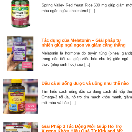
Spring Valley Red Yeast Rice 600 mg giúp giảm mỡ
máu ngăn ngừa cholesterol [...]
Tác dụng của Melatonin – Giải pháp tự
nhiên giúp ngủ ngon và giảm căng thẳng
Melatonin là hormone do tuyến tùng (pineal gland)
trong não tiết ra, giúp điều hòa chu kỳ giấc ngủ –
thức (nhịp sinh học) của [...]
Dầu cá ai uống được và uống như thế nào
Tìm hiểu cách uống dầu cá đúng cách để hấp thu
Omega-3 tối đa, hỗ trợ tim mạch khỏe mạnh, giảm
mỡ máu và bảo [...]
Giải Pháp 3 Tác Động Mới Giúp Hỗ Trợ
Xương Khớp Hiệu Quả Từ Kirkland Mỹ