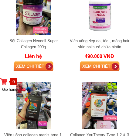
Bột Collagen Neocell Super
Viên uống đẹp da, tóc , móng hair
Collagen 200g
skin nails có chứa biotin
Liên hệ
490.000 VNĐ
0
Giỏ hàng
Viên uống collagen men’s type 1,
Collagen YouTheory Type 1 2 & 3