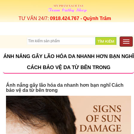
TƯ VẤN 24/7:
0918.424.767 - Quỳnh Trâm
Togg
navi
ÁNH NẮNG GÂY LÃO HÓA DA NHANH HƠN BẠN NGHĨ
CÁCH BẢO VỆ DA TỪ BÊN TRONG
Ánh nắng gây lão hóa da nhanh hơn bạn nghĩ Cách
bảo vệ da từ bên trong