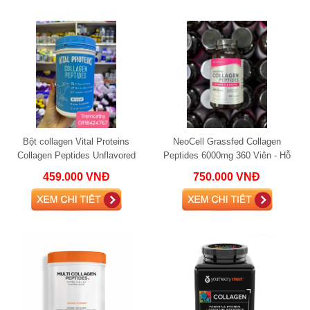
Bột collagen Vital Proteins
NeoCell Grassfed Collagen
Collagen Peptides Unflavored
Peptides 6000mg 360 Viên - Hỗ
284g
Trợ Da Săn Chắc, Tóc Móng
459.000 VNĐ
750.000 VNĐ
Khỏe, Bổ Sung Coll