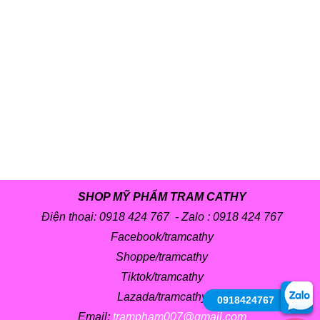
SHOP MỸ PHẨM TRAM CATHY
Điện thoại: 0918 424 767 - Zalo :
0918 424 767
Facebook/tramcathy
Shoppe/tramcathy
Tiktok/tramcathy
Lazada/tramcathy
0918424767
Email:
trampham007@gmail.com