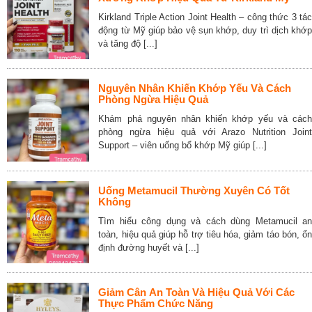
Kirkland Triple Action Joint Health – công thức 3 tác
động từ Mỹ giúp bảo vệ sụn khớp, duy trì dịch khớp
và tăng độ [...]
Nguyên Nhân Khiến Khớp Yếu Và Cách
Phòng Ngừa Hiệu Quả
Khám phá nguyên nhân khiến khớp yếu và cách
phòng ngừa hiệu quả với Arazo Nutrition Joint
Support – viên uống bổ khớp Mỹ giúp [...]
Uống Metamucil Thường Xuyên Có Tốt
Không
Tìm hiểu công dụng và cách dùng Metamucil an
toàn, hiệu quả giúp hỗ trợ tiêu hóa, giảm táo bón, ổn
định đường huyết và [...]
Giảm Cân An Toàn Và Hiệu Quả Với Các
Thực Phẩm Chức Năng