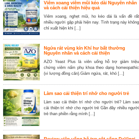
Viêm xoang viêm mũi kéo dài Nguyên nhân
và cách cải thiện hiệu quả
Viêm xoang, nghẹt mũi, ho kéo dài là vấn đề rất
nhiều người gặp phải hiện nay. Tình trạng này không
chỉ xuất hiện khi [...]
Ngứa rát vùng kín Khí hư bất thường
Nguyên nhân và cách cải thiện
AZO Yeast Plus là viên uống hỗ trợ giảm triệu
chứng viêm nấm phụ khoa theo dạng homeopathic
(vi lượng đồng căn).Giảm ngứa, rát, khó [...]
Làm sao cải thiện trí nhớ cho người trẻ
Làm sao cải thiện trí nhớ cho người trẻ? Làm sao
cải thiện trí nhớ cho người trẻ Gần đây nhiều người
trẻ than phiền rằng mình [...]
Review viên uống hỗ trợ cột sống DaVinci