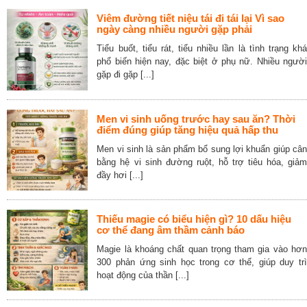
Viêm đường tiết niệu tái đi tái lại Vì sao
ngày càng nhiều người gặp phải
Tiểu buốt, tiểu rát, tiểu nhiều lần là tình trạng khá
phổ biến hiện nay, đặc biệt ở phụ nữ. Nhiều người
gặp đi gặp [...]
Men vi sinh uống trước hay sau ăn? Thời
điểm đúng giúp tăng hiệu quả hấp thu
Men vi sinh là sản phẩm bổ sung lợi khuẩn giúp cân
bằng hệ vi sinh đường ruột, hỗ trợ tiêu hóa, giảm
đầy hơi [...]
Thiếu magie có biểu hiện gì? 10 dấu hiệu
cơ thể đang âm thầm cảnh báo
Magie là khoáng chất quan trọng tham gia vào hơn
300 phản ứng sinh học trong cơ thể, giúp duy trì
hoạt động của thần [...]