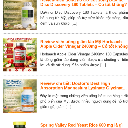
Disc Discovery 180 Tablets – Có tốt không?
DaVinci Disc Discovery 180 Tablets là thực phẩm
bổ sung từ Mỹ, giúp hỗ trợ sức khỏe cột sống, đĩa
đệm và sụn khớp. [...]
Review viên uống giấm táo Mỹ Horbaach
Apple Cider Vinegar 2400mg – Có tốt không
Horbaach Apple Cider Vinegar 2400mg 150 Capsules
là dòng giấm táo dạng viên được ưa chuộng vì tiện
lợi và dễ sử dụng. Sản phẩm được [...]
Review chi tiết: Doctor's Best High
Absorption Magnesium Lysinate Glycinate
240 Tablets
Đây là một trong những viên uống bổ sung Magie rất
phổ biến của Mỹ, được nhiều người dùng để hỗ trợ
giấc ngủ, giảm [...]
Spring Valley Red Yeast Rice 600 mg là gì