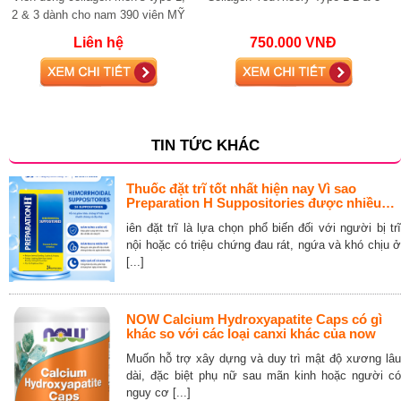
2 & 3 dành cho nam 390 viên MỸ
Liên hệ
750.000 VNĐ
TIN TỨC KHÁC
Thuốc đặt trĩ tốt nhất hiện nay Vì sao
Preparation H Suppositories được nhiều
người lựa chọn
iên đặt trĩ là lựa chọn phổ biến đối với người bị trĩ
nội hoặc có triệu chứng đau rát, ngứa và khó chịu ở
[...]
NOW Calcium Hydroxyapatite Caps có gì
khác so với các loại canxi khác của now
Muốn hỗ trợ xây dựng và duy trì mật độ xương lâu
dài, đặc biệt phụ nữ sau mãn kinh hoặc người có
nguy cơ [...]