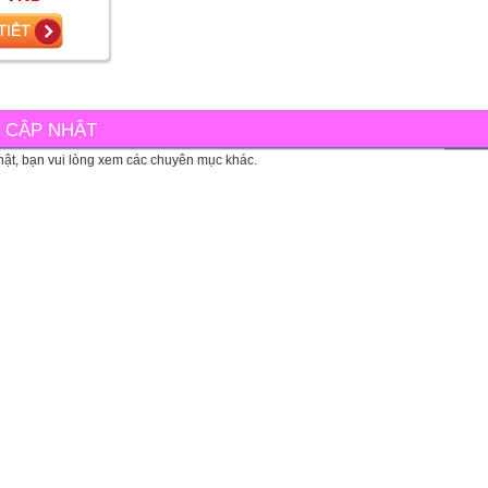
Thị
C CẬP NHẬT
ật, bạn vui lòng xem các chuyên mục khác.