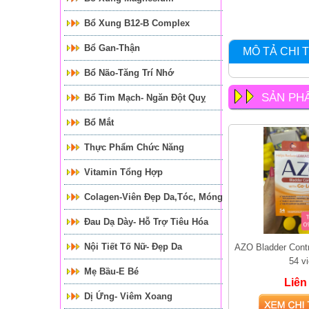
Bổ Xung B12-B Complex
Bổ Gan-Thận
MÔ TẢ CHI T
Bổ Não-Tăng Trí Nhớ
SẢN PH
Bổ Tim Mạch- Ngăn Đột Quỵ
Bổ Mắt
Thực Phẩm Chức Năng
Vitamin Tổng Hợp
Colagen-Viên Đẹp Da,tóc, Móng
Đau Dạ Dày- Hỗ Trợ Tiêu Hóa
Nội Tiết Tố Nữ- Đẹp Da
AZO Bladder Contr
54 v
Mẹ Bầu-E Bé
Liên
Dị Ứng- Viêm Xoang