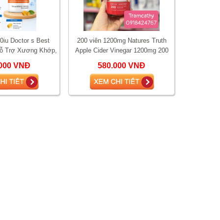
0iu Doctor s Best
200 viên 1200mg Natures Truth
Hỗ Trợ Xương Khớp,
Apple Cider Vinegar 1200mg 200
Sức Khỏe Tổng Thể
Viên – Giấm Táo Mỹ Hỗ Trợ Tiêu
000 VNĐ
580.000 VNĐ
Hóa