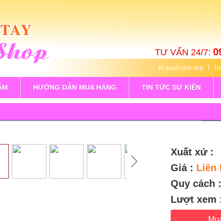
0
TƯ VẤN 24/7:
Bí quyết làm đẹp
Tư
ẨM
HƯỚNG DẪN MUA HÀNG
TIN TỨC SỰ KIỆN
Xuất xứ :
Giá :
Liên 
Quy cách 
Lượt xem 
Mu