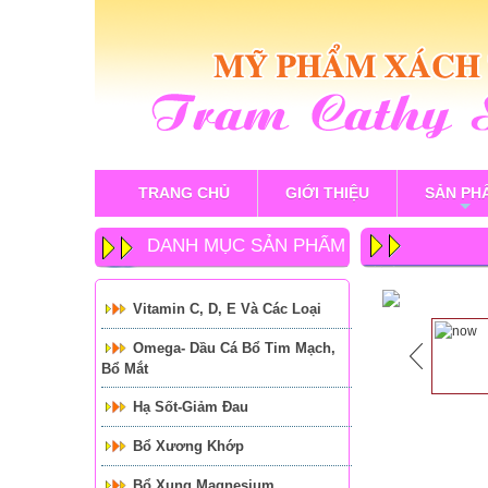
TRANG CHỦ
GIỚI THIỆU
SẢN PH
+
DANH MỤC SẢN PHẨM
Vitamin C, D, E Và Các Loại
Omega- Dầu Cá Bổ Tim Mạch,
Bổ Mắt
Hạ Sốt-Giảm Đau
Bổ Xương Khớp
Bổ Xung Magnesium