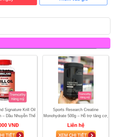
d Signature Krill Oil
Sports Research Creatine
n – Dầu Nhuyễn Thể
Monohydrate 500g – Hỗ trợ tăng cơ,
ợ Tim Mạch, Não B
tăng sức mạnh và hiệu suất tập
000 VNĐ
Liên hệ
luyện