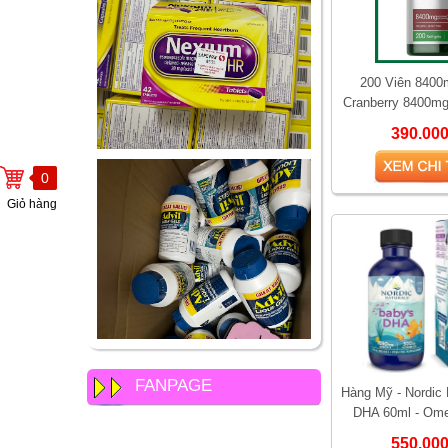
200 Viên 8400
Cranberry 8400mg
200 viên – Hỗ trợ
390.00
viêm 
0
Giỏ hàng
FANPAGE
Hàng Mỹ - Nordic 
DHA 60ml - Om
Vitamin D3 Hỗ Trợ
550.00