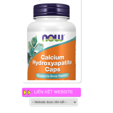
LIÊN KẾT WEBSITE
NOW Calcium
Hydroxyapatite Caps có gì
khác so với các loại canxi
khác của now