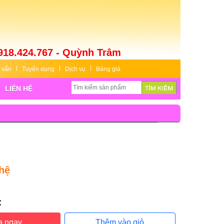
918.424.767 - Quỳnh Trâm
 vấn
Tuyển dụng
Dịch vụ
Bảng giá
LIÊN HỆ
hệ
:
:
a ngay
Thêm vào giỏ