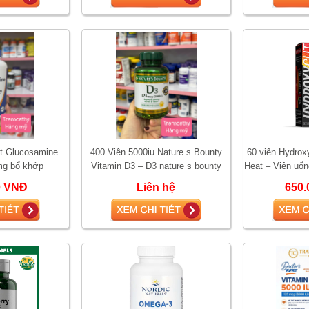
st Glucosamine
400 Viên 5000iu Nature s Bounty
60 viên Hydrox
mg bổ khớp
Vitamin D3 – D3 nature s bounty
Heat – Viên uốn
5000
tăng sin
0 VNĐ
Liên hệ
650.