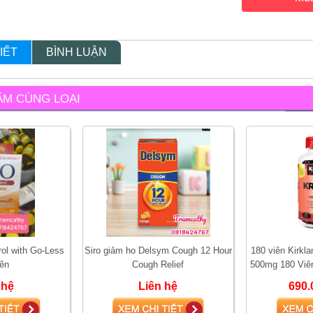
IẾT
BÌNH LUẬN
ẨM CÙNG LOẠI
ol with Go-Less
Siro giảm ho Delsym Cough 12 Hour
180 viên Kirklan
iên
Cough Relief
500mg 180 Viê
Omega 3 Hỗ Tr
 hệ
Liên hệ
690.