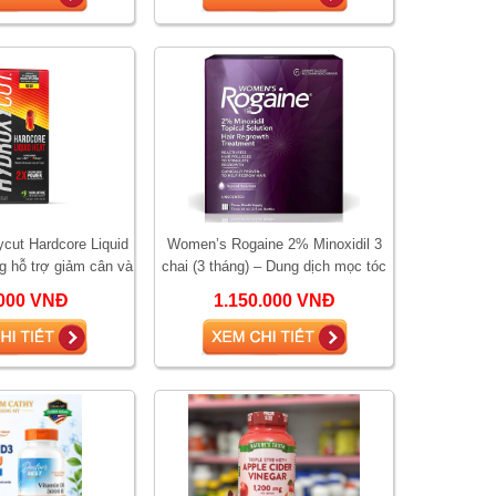
ycut Hardcore Liquid
Women’s Rogaine 2% Minoxidil 3
g hỗ trợ giảm cân và
chai (3 tháng) – Dung dịch mọc tóc
h nhiệt đốt mỡ
cho nữ, giảm rụng tóc và kích thíc
000 VNĐ
1.150.000 VNĐ