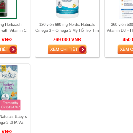
mg Horbaach
120 viên 690 mg Nordic Naturals
360 viên 500
 with Vitamin C
Omega 3 – Omega 3 Mỹ Hỗ Trợ Tim
Vitamin D3 – 
 tiết niệu, giảm
Mạch, Não Bộ, Mắt
Miễn Dịch Và 
0 VNĐ
769.000 VNĐ
450.
nhiễ
Naturals Baby s
ega-3 DHA Và
 Phát Triển Não
0 VNĐ