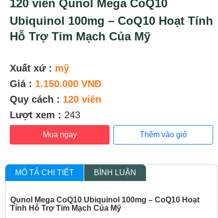
120 viên Qunol Mega CoQ10
Ubiquinol 100mg – CoQ10 Hoạt Tính
Hỗ Trợ Tim Mạch Của Mỹ
Xuất xứ :
mỹ
Giá :
1.150.000 VNĐ
Quy cách :
120 viên
Lượt xem :
243
Mua ngay
Thêm vào giỏ
MÔ TẢ CHI TIẾT
BÌNH LUẬN
Qunol Mega CoQ10 Ubiquinol 100mg – CoQ10 Hoạt
Tính Hỗ Trợ Tim Mạch Của Mỹ