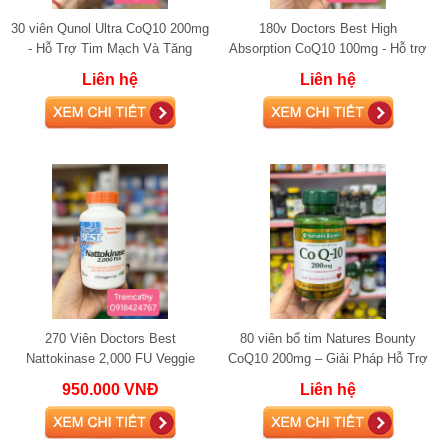
30 viên Qunol Ultra CoQ10 200mg
180v Doctors Best High
- Hỗ Trợ Tim Mạch Và Tăng
Absorption CoQ10 100mg - Hỗ trợ
Cường Năng Lượng Tế Bào
sức khỏe tim mạch và năng
Liên hệ
Liên hệ
lượng
270 Viên Doctors Best
80 viên bổ tim Natures Bounty
Nattokinase 2,000 FU Veggie
CoQ10 200mg – Giải Pháp Hỗ Trợ
Caps – Viên Uống Tim Mạch
Tim Mạch, Ổn Định Huyết Áp
950.000 VNĐ
Liên hệ
chống đột quỵ
Chống Lão Hó