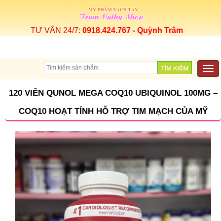
TƯ VẤN 24/7:
0918.424.767 - Quỳnh Trâm
Togg
navi
120 VIÊN QUNOL MEGA COQ10 UBIQUINOL 100MG –
COQ10 HOẠT TÍNH HỖ TRỢ TIM MẠCH CỦA MỸ