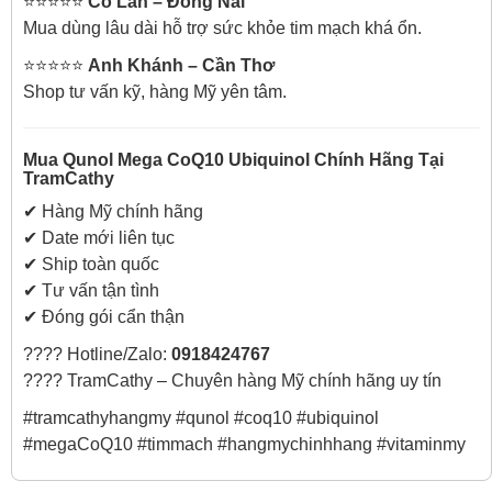
⭐️⭐️⭐️⭐️⭐️
Cô Lan – Đồng Nai
Mua dùng lâu dài hỗ trợ sức khỏe tim mạch khá ổn.
⭐️⭐️⭐️⭐️⭐️
Anh Khánh – Cần Thơ
Shop tư vấn kỹ, hàng Mỹ yên tâm.
Mua Qunol Mega CoQ10 Ubiquinol Chính Hãng Tại
TramCathy
✔ Hàng Mỹ chính hãng
✔ Date mới liên tục
✔ Ship toàn quốc
✔ Tư vấn tận tình
✔ Đóng gói cẩn thận
???? Hotline/Zalo:
0918424767
???? TramCathy – Chuyên hàng Mỹ chính hãng uy tín
#tramcathyhangmy #qunol #coq10 #ubiquinol
#megaCoQ10 #timmach #hangmychinhhang #vitaminmy