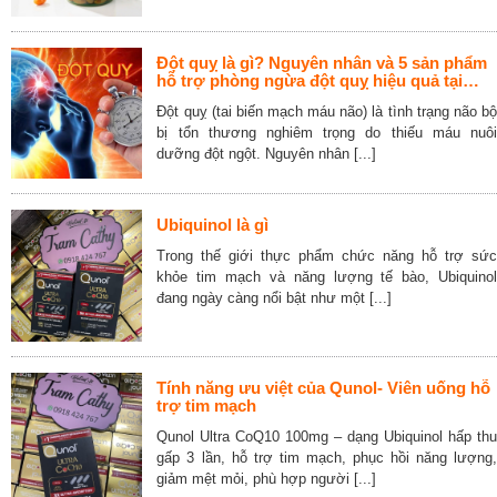
Đột quỵ là gì? Nguyên nhân và 5 sản phẩm
hỗ trợ phòng ngừa đột quỵ hiệu quả tại
Tram Cathy
Đột quỵ (tai biến mạch máu não) là tình trạng não bộ
bị tổn thương nghiêm trọng do thiếu máu nuôi
dưỡng đột ngột. Nguyên nhân [...]
Ubiquinol là gì
Trong thế giới thực phẩm chức năng hỗ trợ sức
khỏe tim mạch và năng lượng tế bào, Ubiquinol
đang ngày càng nổi bật như một [...]
Tính năng ưu việt của Qunol- Viên uống hỗ
trợ tim mạch
Qunol Ultra CoQ10 100mg – dạng Ubiquinol hấp thu
gấp 3 lần, hỗ trợ tim mạch, phục hồi năng lượng,
giảm mệt mỏi, phù hợp người [...]