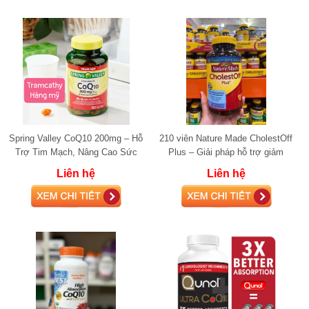
Spring Valley CoQ10 200mg – Hỗ
210 viên Nature Made CholestOff
Trợ Tim Mạch, Nâng Cao Sức
Plus – Giải pháp hỗ trợ giảm
Khỏe & Chống đột quỵ
cholesterol hiệu quả từ Mỹ mỡ
Liên hệ
Liên hệ
máu