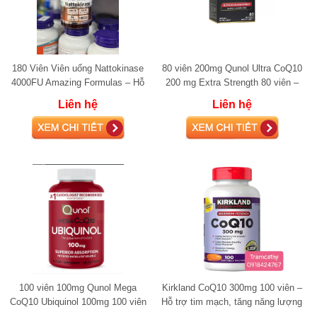
180 Viên Viên uống Nattokinase
80 viên 200mg Qunol Ultra CoQ10
4000FU Amazing Formulas – Hỗ
200 mg Extra Strength 80 viên –
trợ tim mạch và tuần hoàn máu,
Coenzyme Q10 hấp thu cao hỗ
Liên hệ
Liên hệ
đột quỵ
trợ tim
100 viên 100mg Qunol Mega
Kirkland CoQ10 300mg 100 viên –
CoQ10 Ubiquinol 100mg 100 viên
Hỗ trợ tim mạch, tăng năng lượng
– Hỗ trợ tim mạch, tăng năng
Mỹ