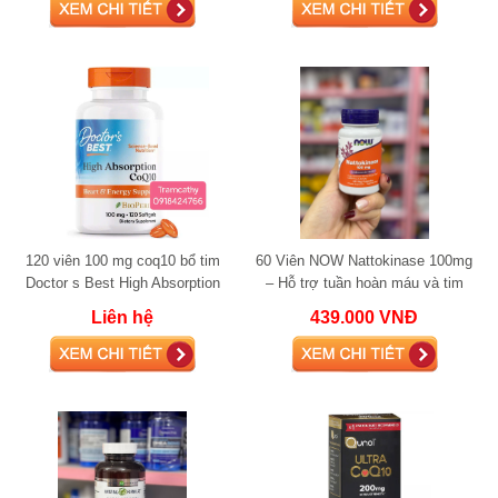
120 viên 100 mg coq10 bổ tim
60 Viên NOW Nattokinase 100mg
Doctor s Best High Absorption
– Hỗ trợ tuần hoàn máu và tim
CoQ10 with BioPerine 100mg –
mạch khỏe mạnh ngăn ngừa đột
Liên hệ
439.000 VNĐ
Viên uống hỗ
quỵ