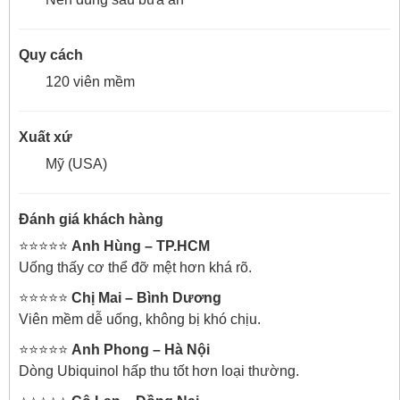
Quy cách
120 viên mềm
Xuất xứ
Mỹ (USA)
Đánh giá khách hàng
⭐️⭐️⭐️⭐️⭐️
Anh Hùng – TP.HCM
Uống thấy cơ thể đỡ mệt hơn khá rõ.
⭐️⭐️⭐️⭐️⭐️
Chị Mai – Bình Dương
Viên mềm dễ uống, không bị khó chịu.
⭐️⭐️⭐️⭐️⭐️
Anh Phong – Hà Nội
Dòng Ubiquinol hấp thu tốt hơn loại thường.