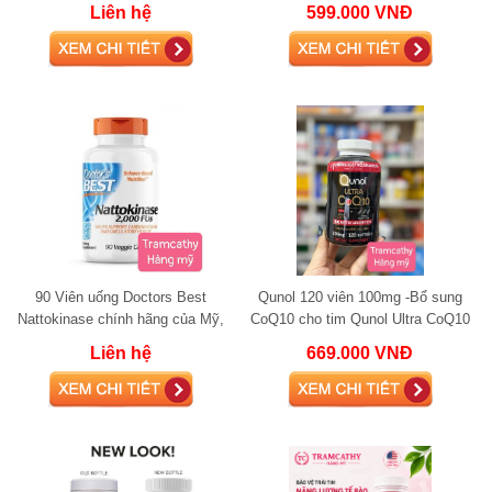
90 viên giảm đột quỵ
Liên hệ
599.000 VNĐ
90 Viên uống Doctors Best
Qunol 120 viên 100mg -Bổ sung
Nattokinase chính hãng của Mỹ,
CoQ10 cho tim Qunol Ultra CoQ10
90 viên giảm nguy cơ đột quỵ
100mg 120 Softgels
Liên hệ
669.000 VNĐ