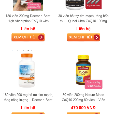
180 viên 200mg Doctor s Best
30 viên hỗ trợ tim mạch, tăng hấp
High Absorption CoQ10 with
thu – Qunol Ultra CoQ10 100mg
BioPerine 200mg
Liên hệ
Liên hệ
180 viên 200 mg hỗ trợ tim mạch,
80 viên 200mg Nature Made
tăng năng lượng – Doctor s Best
CoQ10 200mg 80 viên – Viên
High Absorption CoQ10 200mg
uống hỗ trợ tim mạch, tăng năng
Liên hệ
470.000 VNĐ
with Bi
lượng tế bào, b