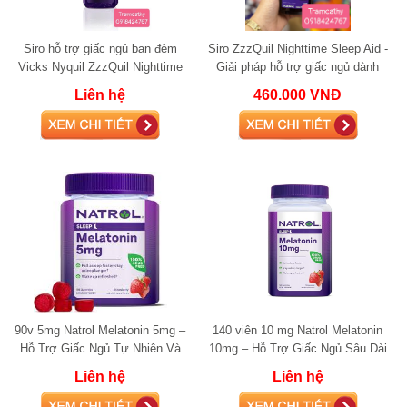
Siro hỗ trợ giấc ngủ ban đêm
Siro ZzzQuil Nighttime Sleep Aid -
Vicks Nyquil ZzzQuil Nighttime
Giải pháp hỗ trợ giấc ngủ dành
Sleep Aid 354ml (Midnight Berry)
cho người khó ngủ 354 ml
Liên hệ
460.000 VNĐ
90v 5mg Natrol Melatonin 5mg –
140 viên 10 mg Natrol Melatonin
Hỗ Trợ Giấc Ngủ Tự Nhiên Và
10mg – Hỗ Trợ Giấc Ngủ Sâu Dài
Thư Giãn
Và Tự Nhiên
Liên hệ
Liên hệ