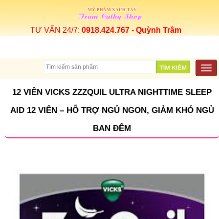
TƯ VẤN 24/7:
0918.424.767 - Quỳnh Trâm
Togg
navi
12 VIÊN VICKS ZZZQUIL ULTRA NIGHTTIME SLEEP
AID 12 VIÊN – HỖ TRỢ NGỦ NGON, GIẢM KHÓ NGỦ
BAN ĐÊM