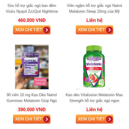
Siro hỗ trợ giấc ngủ ban đêm
Viên ngậm hỗ trợ giấc ngủ Natrol
Vicks Nyquil ZzzQuil Nighttime
Melatonin Sleep 10mg của Mỹ
Sleep Aid 354ml (Midnight Berry)
460.000 VNĐ
Liên hệ
90 viên 10 mg Kẹo Dẻo Natrol
Kẹo dẻo Vitafusion Melatonin Max
Gummies Melatonin Giúp Ngủ
Strength hỗ trợ giấc ngủ ngon
Ngon Vị Dâu 90 Viên
10mg 100 viên
390.000 VNĐ
Liên hệ