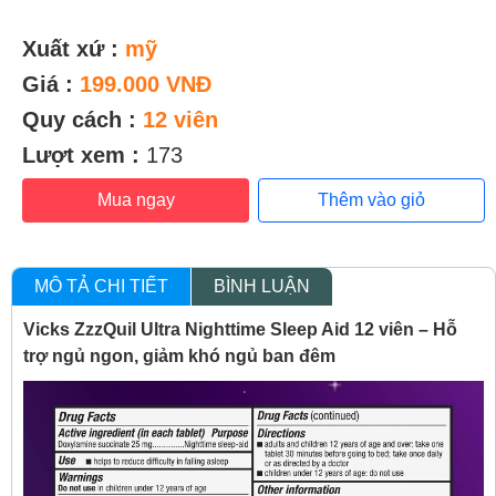
Xuất xứ :
mỹ
Giá :
199.000 VNĐ
Quy cách :
12 viên
Lượt xem :
173
Mua ngay
Thêm vào giỏ
MÔ TẢ CHI TIẾT
BÌNH LUẬN
Vicks ZzzQuil Ultra Nighttime Sleep Aid 12 viên – Hỗ
trợ ngủ ngon, giảm khó ngủ ban đêm