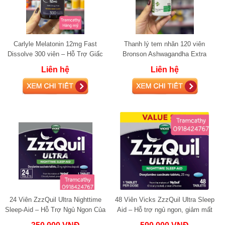
Carlyle Melatonin 12mg Fast
Thanh lý tem nhăn 120 viên
Dissolve 300 viên – Hỗ Trợ Giấc
Bronson Ashwagandha Extra
Ngủ Sâu, Giảm Căng Thẳng,
Strength 120 Capsules – Giảm
Liên hệ
Liên hệ
Không Gây Lệ T
Căng Thẳng, Ngủ Ng
24 Viên ZzzQuil Ultra Nighttime
48 Viên Vicks ZzzQuil Ultra Sleep
Sleep-Aid – Hỗ Trợ Ngủ Ngon Của
Aid – Hỗ trợ ngủ ngon, giảm mất
Mỹ
ngủ