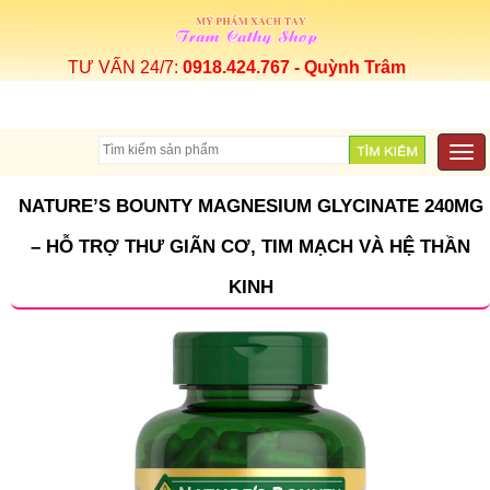
TƯ VẤN 24/7:
0918.424.767 - Quỳnh Trâm
Togg
navi
NATURE’S BOUNTY MAGNESIUM GLYCINATE 240MG
– HỖ TRỢ THƯ GIÃN CƠ, TIM MẠCH VÀ HỆ THẦN
KINH