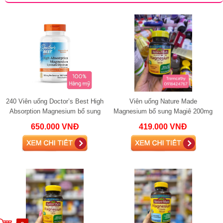
240 Viên uống Doctor’s Best High
Viên uống Nature Made
Absorption Magnesium bổ sung
Magnesium bổ sung Magiê 200mg
magie 120 viên
60 viên
650.000 VNĐ
419.000 VNĐ