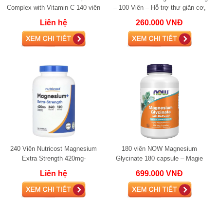
Complex with Vitamin C 140 viên
– 100 Viên – Hỗ trợ thư giãn cơ,
hỗ trợ thần kinh & tăng đề kháng
thần kinh và giấc ngủ
Liên hệ
260.000 VNĐ
240 Viên Nutricost Magnesium
180 viên NOW Magnesium
Extra Strength 420mg-
Glycinate 180 capsule – Magie
Magnesium Glycinate Hỗ trợ cơ
hấp thu cao hỗ trợ thần kinh, cơ
Liên hệ
699.000 VNĐ
bắp, thần kinh và g
bắp và giấc ng