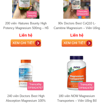
200 viên -Natures Bounty High
90v Doctors Best CoQ10 L-
Potency Magnesium 500mg – Hỗ
Carnitine Magnesium – Viên Uống
Trợ Thư Giãn Cơ, Tim Mạch,
Hỗ Trợ Năng Lượng và Phục Hồi
Liên hệ
Liên hệ
Thần Kinh và X
Cơ Bắp
240 viên Doctors Best High
180 viên NOW Magnesium
Absorption Magnesium 100%
Transporters – Viên Uống Bổ