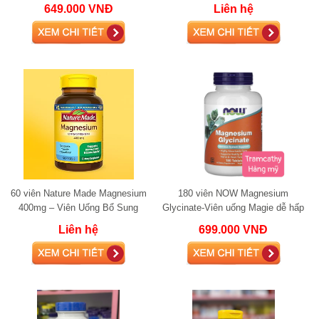
Chelated 100mg 240 Tablets
Sung Magie Hỗ Trợ Thần Kinh,
649.000 VNĐ
Liên hệ
Magnesium Glycinate
Cơ Bắp & Xương Khớp
60 viên Nature Made Magnesium
180 viên NOW Magnesium
400mg – Viên Uống Bổ Sung
Glycinate-Viên uống Magie dễ hấp
Magie Hỗ Trợ Thần Kinh, Cơ Bắp
thu, hỗ trợ thần kinh, cơ và tim
Liên hệ
699.000 VNĐ
& Xương Khớp
mạch