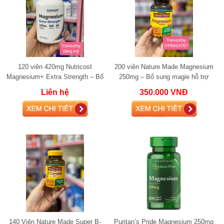
120 viên 420mg Nutricost
200 viên Nature Made Magnesium
Magnesium+ Extra Strength – Bổ
250mg – Bổ sung magie hỗ trợ
sung magie, giảm căng thẳng và
giấc ngủ, thần kinh và cơ bắp
Liên hệ
350.000 VNĐ
hỗ trợ giấc n
140 Viên Nature Made Super B-
Puritan’s Pride Magnesium 250mg