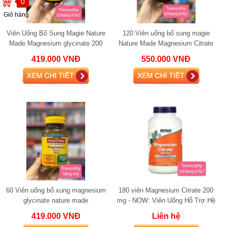
0
Giỏ hàng
Viên Uống Bổ Sung Magie Nature
120 Viên uống bổ sung magie
Made Magnesium glycinate 200
Nature Made Magnesium Citrate
Mg
250mg
419.000 VNĐ
550.000 VNĐ
60 Viên uống bổ xung magnesium
180 viên Magnesium Citrate 200
glycinate nature made
mg - NOW: Viên Uống Hỗ Trợ Hệ
Thần Kinh và Sản Xuất Năng
419.000 VNĐ
Liên hệ
Lượng Hiệu