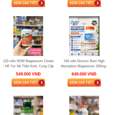
120 viên NOW Magnesium Citrate
240 viên Doctors Best High
- Hỗ Trợ Hệ Thần Kinh, Cung Cấp
Absorption Magnesium 200mg -
Năng Lượng Và Cải Thiện Sức
Hỗ Trợ Thư Giãn Cơ Bắp Và Cải
549.000 VNĐ
649.000 VNĐ
Khỏe
Thiện Giấc Ngủ