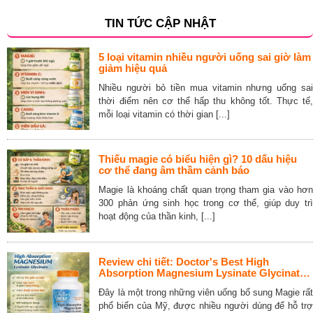
TIN TỨC CẬP NHẬT
5 loại vitamin nhiều người uống sai giờ làm
giảm hiệu quả
Nhiều người bỏ tiền mua vitamin nhưng uống sai
thời điểm nên cơ thể hấp thu không tốt. Thực tế,
mỗi loại vitamin có thời gian [...]
Thiếu magie có biểu hiện gì? 10 dấu hiệu
cơ thể đang âm thầm cảnh báo
Magie là khoáng chất quan trọng tham gia vào hơn
300 phản ứng sinh học trong cơ thể, giúp duy trì
hoạt động của thần kinh, [...]
Review chi tiết: Doctor's Best High
Absorption Magnesium Lysinate Glycinate
240 Tablets
Đây là một trong những viên uống bổ sung Magie rất
phổ biến của Mỹ, được nhiều người dùng để hỗ trợ