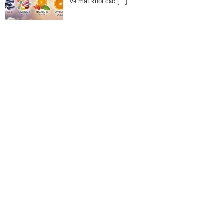
vệ mắt khỏi các [...]