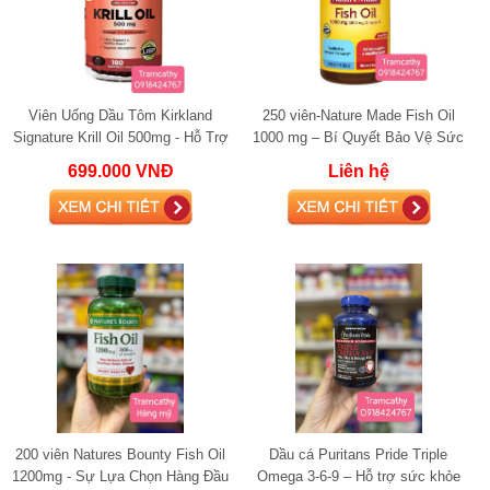
Viên Uống Dầu Tôm Kirkland
250 viên-Nature Made Fish Oil
Signature Krill Oil 500mg - Hỗ Trợ
1000 mg – Bí Quyết Bảo Vệ Sức
Sức Khỏe Tim Mạch Và Cải Thiện
Khỏe Tim Mạch Hiệu Quả
699.000 VNĐ
Liên hệ
Chức Nă
200 viên Natures Bounty Fish Oil
Dầu cá Puritans Pride Triple
1200mg - Sự Lựa Chọn Hàng Đầu
Omega 3-6-9 – Hỗ trợ sức khỏe