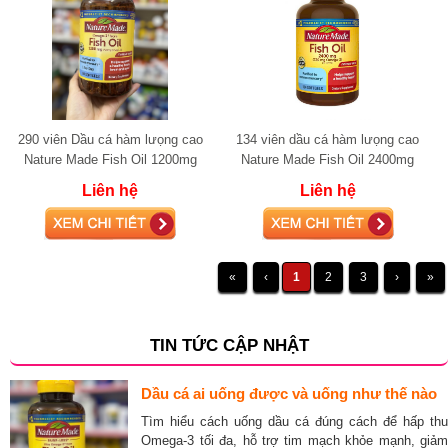
290 viên Dầu cá hàm lưọng cao
134 viên dầu cá hàm lưọng cao
Nature Made Fish Oil 1200mg
Nature Made Fish Oil 2400mg
(720mg Omega-3)
(720mg Omega-3)
Liên hệ
Liên hệ
«
‹
1
2
3
›
»
TIN TỨC CẬP NHẬT
Dầu cá ai uống được và uống như thế nào
Tìm hiểu cách uống dầu cá đúng cách để hấp thu
Omega-3 tối đa, hỗ trợ tim mạch khỏe mạnh, giảm