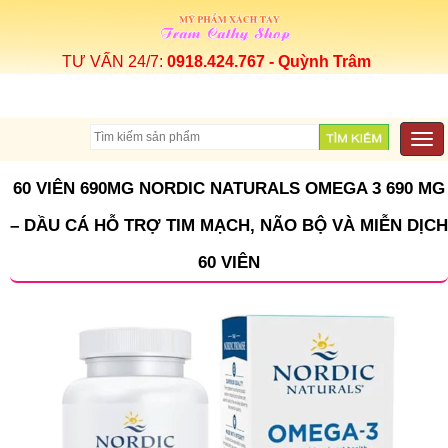
TƯ VẤN 24/7:
0918.424.767 - Quỳnh Trâm
Togg
navi
60 VIÊN 690MG NORDIC NATURALS OMEGA 3 690 MG
– DẦU CÁ HỖ TRỢ TIM MẠCH, NÃO BỘ VÀ MIỄN DỊCH
60 VIÊN