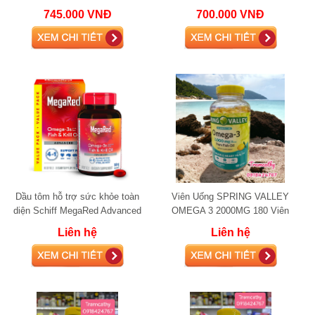
tốt cho tim mạch và não bộ
Salmon Oil 1000mg fish oil
745.000 VNĐ
700.000 VNĐ
Dầu tôm hỗ trợ sức khỏe toàn
Viên Uống SPRING VALLEY
diện Schiff MegaRed Advanced
OMEGA 3 2000MG 180 Viên
4in1 Omega-3 Fish + Krill Oil
Liên hệ
Liên hệ
500mg