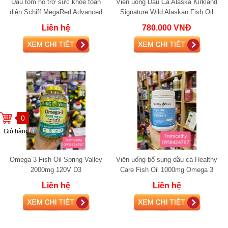
Dầu tôm hỗ trợ sức khỏe toàn
Viên uống Dầu Cá Alaska Kirkland
diện Schiff MegaRed Advanced
Signature Wild Alaskan Fish Oil
4in1 Omega-3 Fish + Krill Oil
1400 mg
Liên hệ
780.000 VNĐ
0
Giỏ hàng
Omega 3 Fish Oil Spring Valley
Viên uống bổ sung dầu cá Healthy
2000mg 120V D3
Care Fish Oil 1000mg Omega 3
400 viên
Liên hệ
Liên hệ