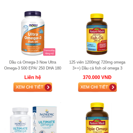
Dầu cá Omega-3 Now Ultra
125 viên 1200mg( 720mg omega
Omega-3 500 EPA/ 250 DHA 180
3++) Dầu cá fish oil omega 3
Softgels (Fish Gelatin) fish oil
Nature Made Fish Oil 1200mg
Liên hệ
370.000 VNĐ
720mg Omega-3