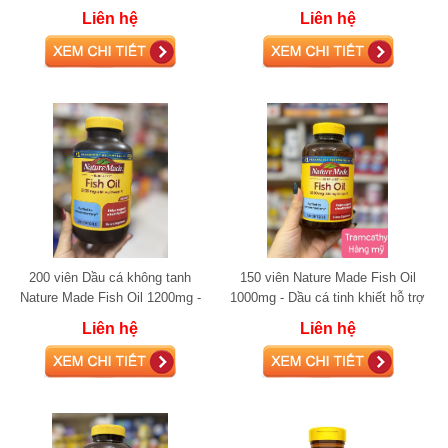
Bổ Sung Omega-3 Hỗ Trợ Sức
toàn diện từ Omega
Liên hệ
Liên hệ
Khỏe Tim M
200 viên Dầu cá không tanh
150 viên Nature Made Fish Oil
Nature Made Fish Oil 1200mg -
1000mg - Dầu cá tinh khiết hỗ trợ
Hỗ trợ sức khỏe tim mạch vượt
tim mạch
Liên hệ
Liên hệ
trội