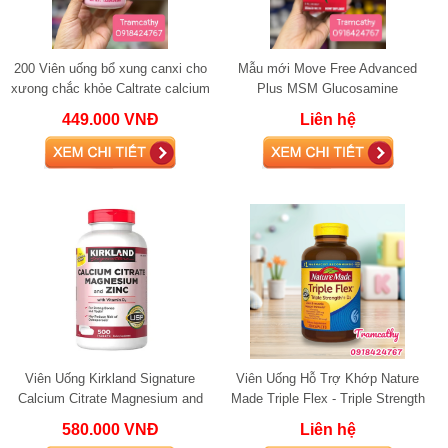
200 Viên uống bổ xung canxi cho
Mẫu mới Move Free Advanced
xưong chắc khỏe Caltrate calcium
Plus MSM Glucosamine
600mg kèm Vitamin D3
Chondroitin 120 viên
449.000 VNĐ
Liên hệ
Viên Uống Kirkland Signature
Viên Uống Hỗ Trợ Khớp Nature
Calcium Citrate Magnesium and
Made Triple Flex - Triple Strength
Zinc 500mg bổ xung canxi
+ D3 glucosamine
580.000 VNĐ
Liên hệ