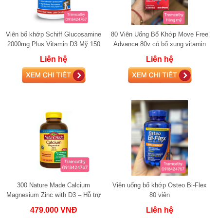
Viên bổ khớp Schiff Glucosamine
80 Viên Uống Bổ Khớp Move Free
2000mg Plus Vitamin D3 Mỹ 150
Advance 80v có bổ xung vitamin
viên
D3 glucosamine
Liên hệ
Liên hệ
300 Nature Made Calcium
Viên uống bổ khớp Osteo Bi-Flex
Magnesium Zinc with D3 – Hỗ trợ
80 viên
xương khớp, cơ bắp và sức khỏe
479.000 VNĐ
Liên hệ
tổng thể