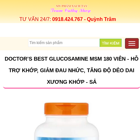
TƯ VẤN 24/7:
0918.424.767 - Quỳnh Trâm
Togg
navi
DOCTOR’S BEST GLUCOSAMINE MSM 180 VIÊN - HỖ
TRỢ KHỚP, GIẢM ĐAU NHỨC, TĂNG ĐỘ DẺO DAI
XƯƠNG KHỚP - SẢ