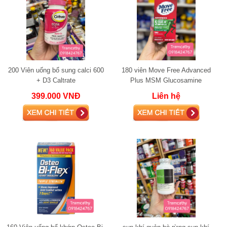
200 Viên uống bổ sung calci 600
180 viên Move Free Advanced
+ D3 Caltrate
Plus MSM Glucosamine
Chondroitin120 viên chính hãng
399.000 VNĐ
Liên hệ
Mỹ