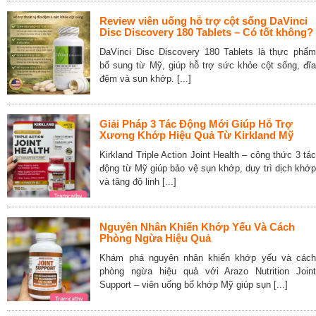
Review viên uống hỗ trợ cột sống DaVinci
Disc Discovery 180 Tablets – Có tốt không?
DaVinci Disc Discovery 180 Tablets là thực phẩm
bổ sung từ Mỹ, giúp hỗ trợ sức khỏe cột sống, đĩa
đệm và sụn khớp. [...]
Giải Pháp 3 Tác Động Mới Giúp Hỗ Trợ
Xương Khớp Hiệu Quả Từ Kirkland Mỹ
Kirkland Triple Action Joint Health – công thức 3 tác
động từ Mỹ giúp bảo vệ sụn khớp, duy trì dịch khớp
và tăng độ linh [...]
Nguyên Nhân Khiến Khớp Yếu Và Cách
Phòng Ngừa Hiệu Quả
Khám phá nguyên nhân khiến khớp yếu và cách
phòng ngừa hiệu quả với Arazo Nutrition Joint
Support – viên uống bổ khớp Mỹ giúp sụn [...]