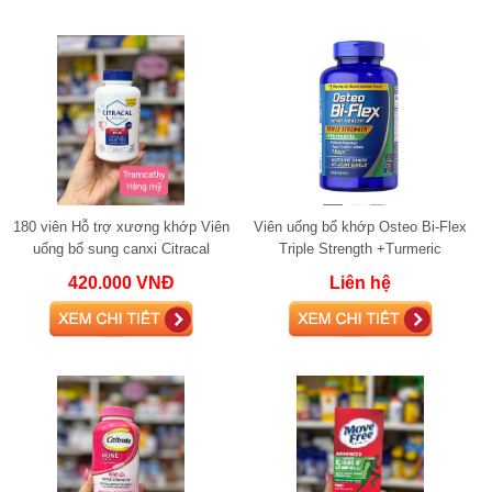
180 viên Hỗ trợ xương khớp Viên
Viên uống bổ khớp Osteo Bi-Flex
uống bổ sung canxi Citracal
Triple Strength +Turmeric
Calcium Maximum Plus 180 viên
glucosamine 220 viên
420.000 VNĐ
Liên hệ