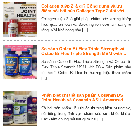
Collagen tuýp 2 là gì? Công dụng và ưu
điểm nổi bật của Collagen Type 2 đối với
xương khớp và sụn
Collagen tuýp 2 là giải pháp chăm sóc xương khớp
hiệu quả, an toàn và được nghiên cứu lâm sàng rõ
ràng. Với khả năng bảo [...]
So sánh Osteo Bi-Flex Triple Strength và
Osteo Bi-Flex Triple Strength MSM with D3
– Sản phẩm nào tốt hơn?
So sánh Osteo Bi-Flex Triple Strength và Osteo Bi-
Flex Triple Strength MSM with D3 – Sản phẩm nào
tốt hơn? Osteo Bi-Flex là thương hiệu thực phẩm
[...]
Phân biệt chi tiết sản phẩm Cosamin DS
Joint Health và Cosamin ASU Advanced
Cả hai sản phẩm đều thuộc thương hiệu Nutramax,
nổi tiếng trong lĩnh vực chăm sóc sức khỏe khớp.
Các điểm chung nổi bật giữa hai [...]