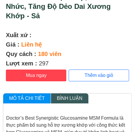
Nhức, Tăng Độ Dẻo Dai Xương
Khớp - Sả
Xuất xứ :
Giá :
Liên hệ
Quy cách :
180 viên
Lượt xem :
297
Mua ngay
Thêm vào giỏ
MÔ TẢ CHI TIẾT
BÌNH LUẬN
Doctor’s Best Synergistic Glucosamine MSM Formula là
thực phẩm bổ sung hỗ trợ xương khớp với công thức kết