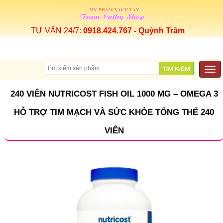
TƯ VẤN 24/7:
0918.424.767 - Quỳnh Trâm
Togg
navi
240 VIÊN NUTRICOST FISH OIL 1000 MG – OMEGA 3
HỖ TRỢ TIM MẠCH VÀ SỨC KHỎE TỔNG THỂ 240
VIÊN