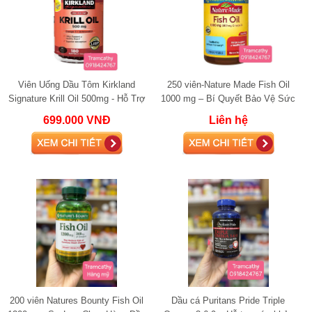
Viên Uống Dầu Tôm Kirkland
250 viên-Nature Made Fish Oil
Signature Krill Oil 500mg - Hỗ Trợ
1000 mg – Bí Quyết Bảo Vệ Sức
Sức Khỏe Tim Mạch Và Cải Thiện
Khỏe Tim Mạch Hiệu Quả
699.000 VNĐ
Liên hệ
Chức Nă
200 viên Natures Bounty Fish Oil
Dầu cá Puritans Pride Triple