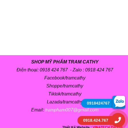
SHOP MỸ PHẨM TRAM CATHY
Điện thoại: 0918 424 767 - Zalo :
0918 424 767
Facebook/tramcathy
Shoppe/tramcathy
Tiktok/tramcathy
Lazada/tramcathy
0918424767
Email:
trampham007@gmail.com
0918.424.767
Thiết Kế Website :
VINATECH Co.,Ltd