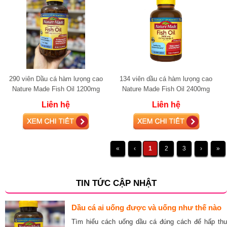
290 viên Dầu cá hàm lưọng cao
134 viên dầu cá hàm lưọng cao
Nature Made Fish Oil 1200mg
Nature Made Fish Oil 2400mg
(720mg Omega-3)
(720mg Omega-3)
Liên hệ
Liên hệ
«
‹
1
2
3
›
»
TIN TỨC CẬP NHẬT
Dầu cá ai uống được và uống như thế nào
Tìm hiểu cách uống dầu cá đúng cách để hấp thu