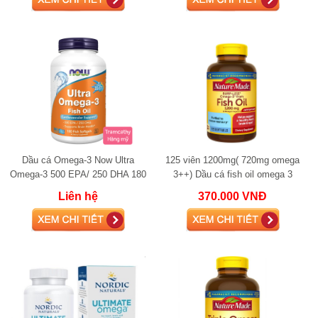
Dầu cá Omega-3 Now Ultra
125 viên 1200mg( 720mg omega
Omega-3 500 EPA/ 250 DHA 180
3++) Dầu cá fish oil omega 3
Softgels (Fish Gelatin) fish oil
Nature Made Fish Oil 1200mg
Liên hệ
370.000 VNĐ
720mg Omega-3