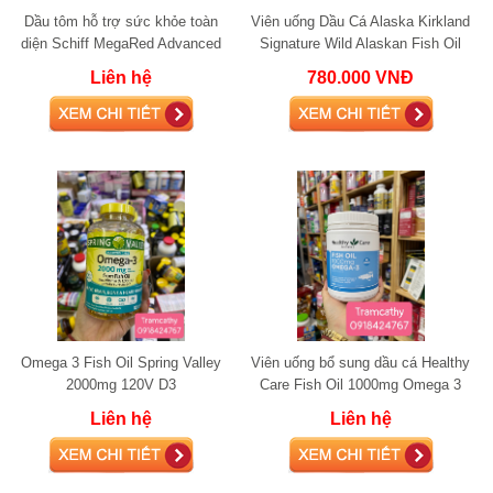
Dầu tôm hỗ trợ sức khỏe toàn
Viên uống Dầu Cá Alaska Kirkland
diện Schiff MegaRed Advanced
Signature Wild Alaskan Fish Oil
4in1 Omega-3 Fish + Krill Oil
1400 mg
Liên hệ
780.000 VNĐ
Omega 3 Fish Oil Spring Valley
Viên uống bổ sung dầu cá Healthy
2000mg 120V D3
Care Fish Oil 1000mg Omega 3
400 viên
Liên hệ
Liên hệ