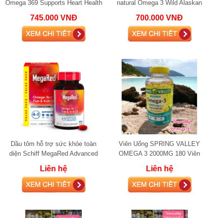
Omega 369 Supports Heart Health
natural Omega 3 Wild Alaskan
tốt cho tim mạch và não bộ
Salmon Oil 1000mg fish oil
745.000 VNĐ
700.000 VNĐ
Dầu tôm hỗ trợ sức khỏe toàn
Viên Uống SPRING VALLEY
diện Schiff MegaRed Advanced
OMEGA 3 2000MG 180 Viên
4in1 Omega-3 Fish + Krill Oil
Liên hệ
Liên hệ
500mg