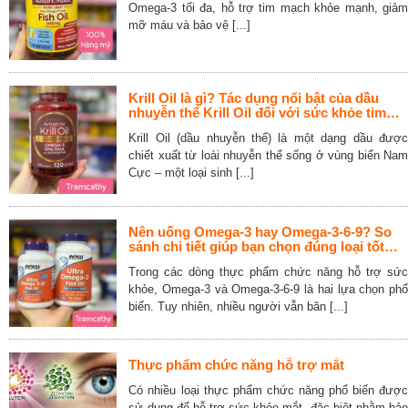
Omega-3 tối đa, hỗ trợ tim mạch khỏe mạnh, giảm
mỡ máu và bảo vệ [...]
Krill Oil là gì? Tác dụng nổi bật của dầu
nhuyễn thể Krill Oil đối với sức khỏe tim
mạch, não bộ và khớp
Krill Oil (dầu nhuyễn thể) là một dạng dầu được
chiết xuất từ loài nhuyễn thể sống ở vùng biển Nam
Cực – một loại sinh [...]
Nên uống Omega-3 hay Omega-3-6-9? So
sánh chi tiết giúp bạn chọn đúng loại tốt
nhất
Trong các dòng thực phẩm chức năng hỗ trợ sức
khỏe, Omega-3 và Omega-3-6-9 là hai lựa chọn phổ
biến. Tuy nhiên, nhiều người vẫn băn [...]
Thực phẩm chức năng hỗ trợ mắt
Có nhiều loại thực phẩm chức năng phổ biến được
sử dụng để hỗ trợ sức khỏe mắt, đặc biệt nhằm bảo