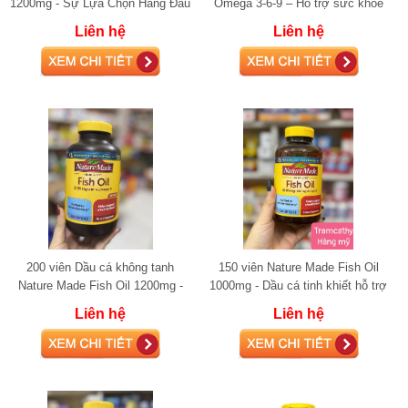
1200mg - Sự Lựa Chọn Hàng Đầu
Omega 3-6-9 – Hỗ trợ sức khỏe
Bổ Sung Omega-3 Hỗ Trợ Sức
toàn diện từ Omega
Liên hệ
Liên hệ
Khỏe Tim M
200 viên Dầu cá không tanh
150 viên Nature Made Fish Oil
Nature Made Fish Oil 1200mg -
1000mg - Dầu cá tinh khiết hỗ trợ
Hỗ trợ sức khỏe tim mạch vượt
tim mạch
Liên hệ
Liên hệ
trội