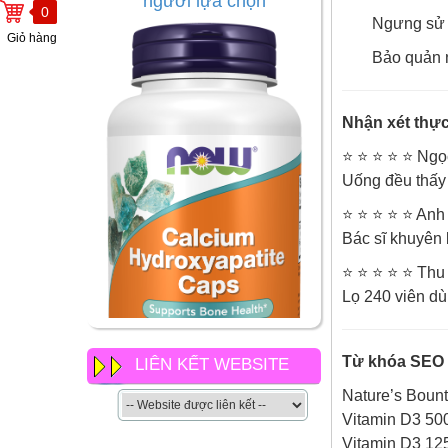
0
Ngưng sử 
Giỏ hàng
Bảo quản n
Nhận xét thực
⭐ ⭐ ⭐ ⭐ ⭐ Ngọ
Uống đều thấy 
⭐ ⭐ ⭐ ⭐ ⭐ Anh
Bác sĩ khuyên 
⭐ ⭐ ⭐ ⭐ ⭐ Thu
Lọ 240 viên dù
Từ khóa SEO
LIÊN KẾT WEBSITE
NOW Calcium
Nature’s Boun
Hydroxyapatite Caps có gì
khác so với các loại canxi
Vitamin D3 50
khác của now
Vitamin D3 1