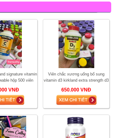
and signature vitamin
Viên chắc xương uống bổ sung
wable hộp 500 viên
vitamin d3 kirkland extra strength d3
50mcg
000 VNĐ
650.000 VNĐ