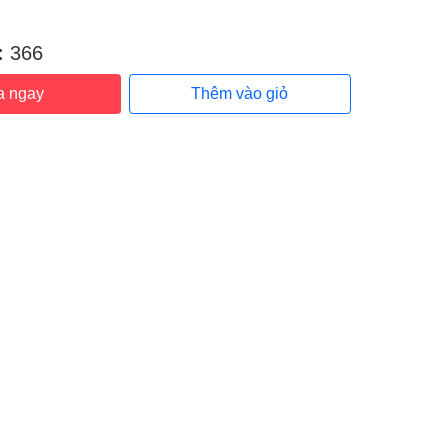
:
:
366
a ngay
Thêm vào giỏ