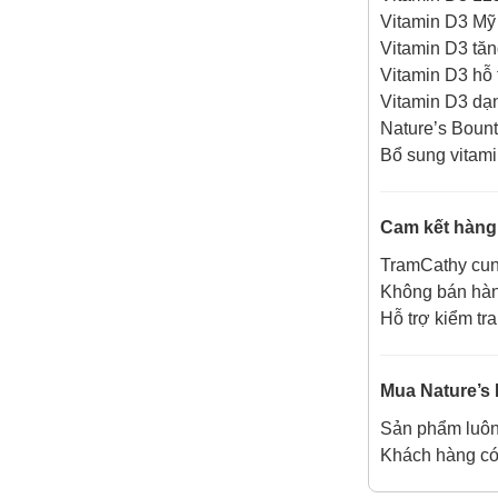
Vitamin D3 Mỹ
Vitamin D3 tăn
Vitamin D3 hỗ
Vitamin D3 dạn
Nature’s Boun
Bổ sung vitam
Cam kết hàng
TramCathy cung
Không bán hàn
Hỗ trợ kiểm tr
Vì sao Saw Palmetto
Mua Nature’s 
được gọi là “thảo dược
Sản phẩm luôn 
cho phái mạnh”?
Khách hàng có 