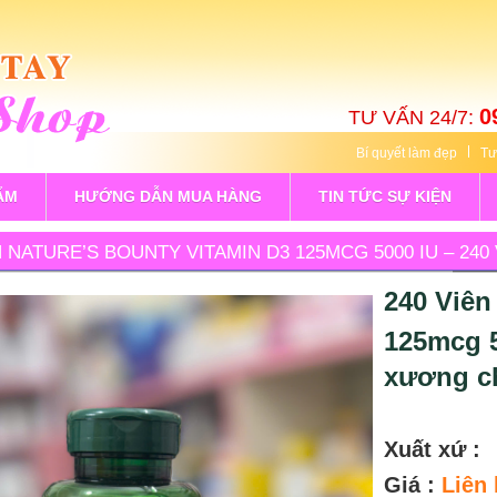
0
TƯ VẤN 24/7:
Bí quyết làm đẹp
Tư
ẨM
HƯỚNG DẪN MUA HÀNG
TIN TỨC SỰ KIỆN
N NATURE’S BOUNTY VITAMIN D3 125MCG 5000 IU – 2
CƯỜNG
240 Viên
125mcg 5
xương c
Xuất xứ :
Giá :
Liên 