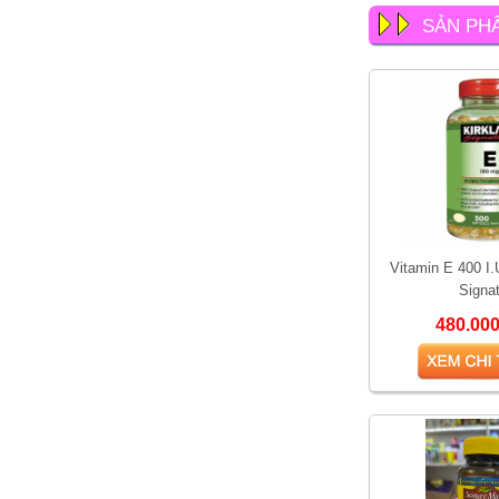
SẢN PH
Vitamin E 400 I.
Signa
480.00
So sánh hai loại kem bôi
trĩ được yêu thích nhất
hiện nay