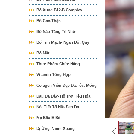
Bổ Xung B12-B Complex
Bổ Gan-Thận
Bổ Não-Tăng Trí Nhớ
Bổ Tim Mạch- Ngăn Đột Quỵ
Bổ Mắt
Thực Phẩm Chức Năng
Vitamin Tổng Hợp
Colagen-Viên Đẹp Da,tóc, Móng
Đau Dạ Dày- Hỗ Trợ Tiêu Hóa
Nội Tiết Tố Nữ- Đẹp Da
Mẹ Bầu-E Bé
Dị Ứng- Viêm Xoang