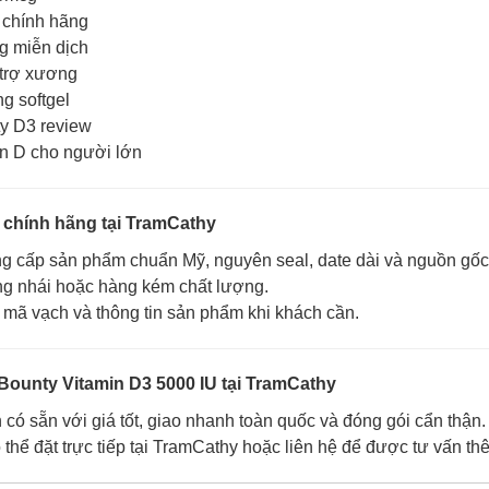
 chính hãng
g miễn dịch
 trợ xương
g softgel
ty D3 review
in D cho người lớn
 chính hãng tại TramCathy
 cấp sản phẩm chuẩn Mỹ, nguyên seal, date dài và nguồn gốc 
g nhái hoặc hàng kém chất lượng.
a mã vạch và thông tin sản phẩm khi khách cần.
Bounty Vitamin D3 5000 IU tại TramCathy
có sẵn với giá tốt, giao nhanh toàn quốc và đóng gói cẩn thận.
thể đặt trực tiếp tại TramCathy hoặc liên hệ để được tư vấn th