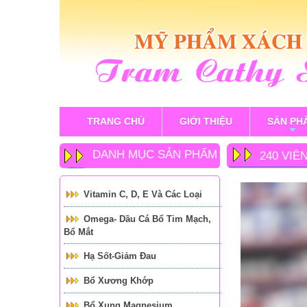
TRANG CHỦ
GIỚI THIỆU
SẢN PH
+
DANH MỤC SẢN PHẨM
240 VIÊ
TĂNG 
Vitamin C, D, E Và Các Loại
Omega- Dầu Cá Bổ Tim Mạch,
Bổ Mắt
Hạ Sốt-Giảm Đau
Bổ Xương Khớp
Bổ Xung Magnesium