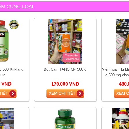
ẨM CÙNG LOẠI
U 500 Kirkland
Bột Cam TANG Mỹ 566 g
Viên ngậm kirkl
ture
c 500 mg che
0 VNĐ
170.000 VNĐ
480.