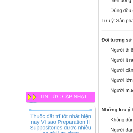
Nên uống 
Dùng đều đ
Lưu ý: Sản phẩ
Đối tượng sử
Người thiế
Người ít r
Người cần
Người lớn 
Người muố
TIN TỨC CẬP NHẬT
Thuốc đặt trĩ tốt nhất hiện
Những lưu ý 
nay Vì sao Preparation H
Suppositories được nhiều
Không dùn
người lựa chọn
Người đang