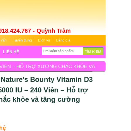
918.424.767 - Quỳnh Trâm
 vấn
Tuyển dụng
Dịch vụ
Bảng giá
LIÊN HỆ
40 VIÊN – HỖ TRỢ XƯƠNG CHẮC KHỎE VÀ
 Nature’s Bounty Vitamin D3
000 IU – 240 Viên – Hỗ trợ
hắc khỏe và tăng cường
hệ