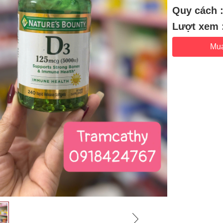
Quy cách 
Lượt xem 
Mu