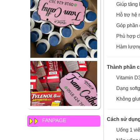
Giúp tăng 
Hỗ trợ hệ
Góp phần d
Phù hợp ch
Hàm lượng 
Thành phần c
Vitamin D
Dạng softg
Không glut
Cách sử dụng
FANPAGE
Uống 1 vi