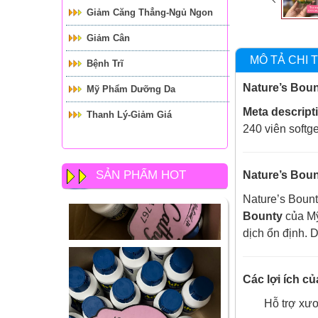
Giảm Căng Thẳng-Ngủ Ngon
Giảm Cân
MÔ TẢ CHI T
Bệnh Trĩ
Nature’s Boun
Mỹ Phẩm Dưỡng Da
Meta descript
Thanh Lý-Giảm Giá
240 viên softge
SẢN PHẨM HOT
Nature’s Boun
Nature’s Boun
Bounty
của Mỹ
dịch ổn định. 
Các lợi ích c
Hỗ trợ xư