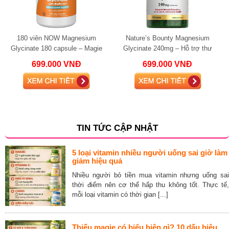
180 viên NOW Magnesium
Nature’s Bounty Magnesium
Glycinate 180 capsule – Magie
Glycinate 240mg – Hỗ trợ thư
hấp thu cao hỗ trợ thần kinh, cơ
giãn cơ, tim mạch và hệ thần kinh
699.000 VNĐ
699.000 VNĐ
bắp và giấc ng
TIN TỨC CẬP NHẬT
5 loại vitamin nhiều người uống sai giờ làm
giảm hiệu quả
Nhiều người bỏ tiền mua vitamin nhưng uống sai
thời điểm nên cơ thể hấp thu không tốt. Thực tế,
mỗi loại vitamin có thời gian [...]
Thiếu magie có biểu hiện gì? 10 dấu hiệu