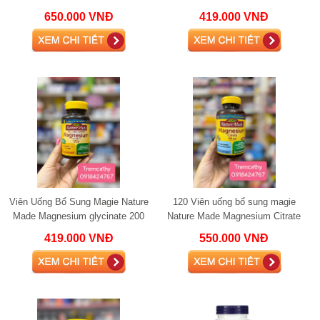
magie 120 viên
60 viên
650.000 VNĐ
419.000 VNĐ
Viên Uống Bổ Sung Magie Nature
120 Viên uống bổ sung magie
Made Magnesium glycinate 200
Nature Made Magnesium Citrate
Mg
250mg
419.000 VNĐ
550.000 VNĐ