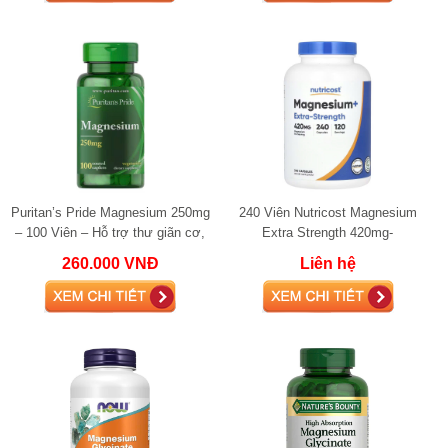
Puritan’s Pride Magnesium 250mg
240 Viên Nutricost Magnesium
– 100 Viên – Hỗ trợ thư giãn cơ,
Extra Strength 420mg-
thần kinh và giấc ngủ
Magnesium Glycinate Hỗ trợ cơ
260.000 VNĐ
Liên hệ
bắp, thần kinh và g