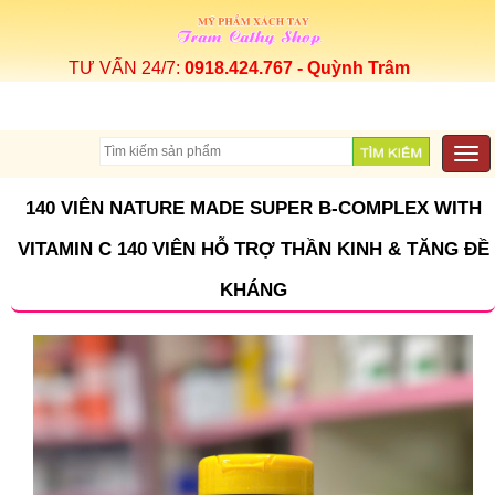
TƯ VẤN 24/7:
0918.424.767 - Quỳnh Trâm
Togg
navi
140 VIÊN NATURE MADE SUPER B-COMPLEX WITH
VITAMIN C 140 VIÊN HỖ TRỢ THẦN KINH & TĂNG ĐỀ
KHÁNG