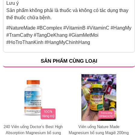
Lưu ý
Sản phẩm không phải là thuốc và không có tác dụng thay
thế thuốc chữa bệnh.
#NatureMade #BComplex #VitaminB #VitaminC #HangMy
#TramCathy #TangDeKhang #GiamMetMoi
#HoTroThanKinh #HangMyChinhHang
SẢN PHẨM CÙNG LOẠI
240 Viên uống Doctor’s Best High
Viên uống Nature Made
Absorption Magnesium bổ sung
Magnesium bổ sung Magiê 200mg