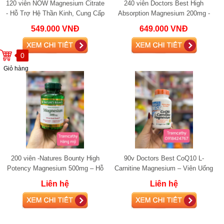
120 viên NOW Magnesium Citrate
240 viên Doctors Best High
- Hỗ Trợ Hệ Thần Kinh, Cung Cấp
Absorption Magnesium 200mg -
Năng Lượng Và Cải Thiện Sức
Hỗ Trợ Thư Giãn Cơ Bắp Và Cải
549.000 VNĐ
649.000 VNĐ
Khỏe
Thiện Giấc Ngủ
0
Giỏ hàng
200 viên -Natures Bounty High
90v Doctors Best CoQ10 L-
Potency Magnesium 500mg – Hỗ
Carnitine Magnesium – Viên Uống
Trợ Thư Giãn Cơ, Tim Mạch,
Hỗ Trợ Năng Lượng và Phục Hồi
Liên hệ
Liên hệ
Thần Kinh và X
Cơ Bắp