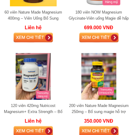
60 viên Nature Made Magnesium
180 viên NOW Magnesium
400mg – Viên Uống Bổ Sung
Glycinate-Viên uống Magie dễ hấp
Magie Hỗ Trợ Thần Kinh, Cơ Bắp
thu, hỗ trợ thần kinh, cơ và tim
Liên hệ
699.000 VNĐ
& Xương Khớp
mạch
120 viên 420mg Nutricost
200 viên Nature Made Magnesium
Magnesium+ Extra Strength – Bổ
250mg – Bổ sung magie hỗ trợ
sung magie, giảm căng thẳng và
giấc ngủ, thần kinh và cơ bắp
Liên hệ
350.000 VNĐ
hỗ trợ giấc n