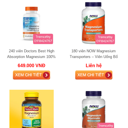
240 viên Doctors Best High
180 viên NOW Magnesium
Absorption Magnesium 100%
Transporters – Viên Uống Bổ
Chelated 100mg 240 Tablets
Sung Magie Hỗ Trợ Thần Kinh,
649.000 VNĐ
Liên hệ
Magnesium Glycinate
Cơ Bắp & Xương Khớp