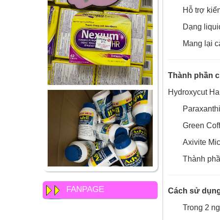
Hỗ trợ kiể
Dạng liqui
Mang lại c
Thành phần c
Hydroxycut Har
Paraxanth
Green Coff
Axivite Mi
Thành phần
FANPAGE
Cách sử dụng
Trong 2 ng