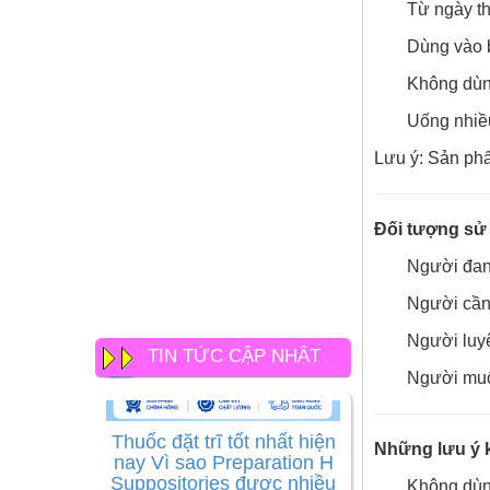
Từ ngày th
Dùng vào b
Không dùn
Uống nhiề
Lưu ý: Sản phẩ
Đối tượng sử
Người đang
Người cần
Người luy
TIN TỨC CẬP NHẬT
Người muốn
Thuốc đặt trĩ tốt nhất hiện
nay Vì sao Preparation H
Những lưu ý 
Suppositories được nhiều
người lựa chọn
Không dùn