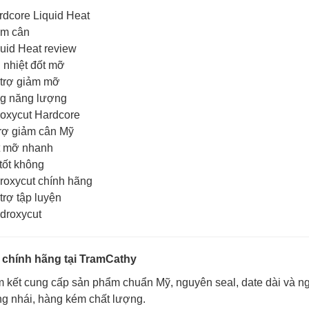
rdcore Liquid Heat
ảm cân
uid Heat review
 nhiệt đốt mỡ
 trợ giảm mỡ
ng năng lượng
oxycut Hardcore
rợ giảm cân Mỹ
t mỡ nhanh
tốt không
roxycut chính hãng
trợ tập luyện
droxycut
 chính hãng tại TramCathy
kết cung cấp sản phẩm chuẩn Mỹ, nguyên seal, date dài và ng
g nhái, hàng kém chất lượng.