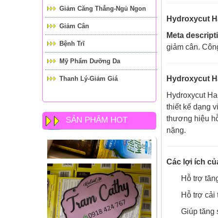
Giảm Căng Thẳng-Ngủ Ngon
Hydroxycut Ha
Giảm Cân
Meta descript
Bệnh Trĩ
giảm cân. Công
Mỹ Phẩm Dưỡng Da
Hydroxycut Ha
Thanh Lý-Giảm Giá
Hydroxycut Har
thiết kế dạng 
thương hiệu hỗ
SẢN PHẨM HOT
nặng.
Các lợi ích c
Hỗ trợ tăn
Hỗ trợ cải
Giúp tăng s