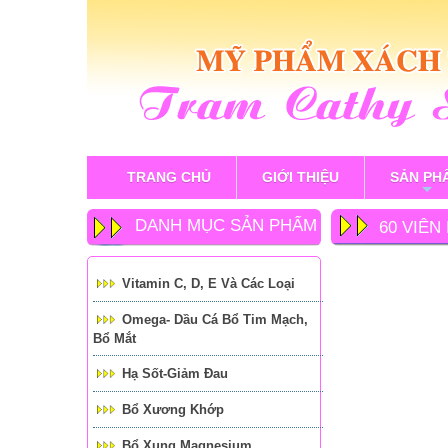
TRANG CHỦ
GIỚI THIỆU
SẢN PH
+
DANH MỤC SẢN PHẨM
60 VIÊN
ĐỐT MỠ
Vitamin C, D, E Và Các Loại
Omega- Dầu Cá Bổ Tim Mạch,
Bổ Mắt
Hạ Sốt-Giảm Đau
Bổ Xương Khớp
Bổ Xung Magnesium