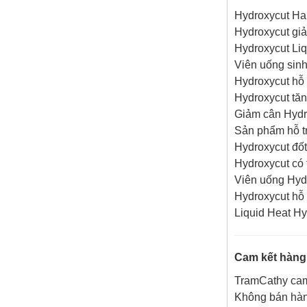
khác của now
Hydroxycut Ha
Hydroxycut gi
Hydroxycut Liq
Viên uống sinh
Hydroxycut hỗ
Hydroxycut tă
Giảm cân Hydr
Sản phẩm hỗ t
Hydroxycut đố
Hydroxycut có 
Viên uống Hyd
Hydroxycut hỗ 
Liquid Heat Hy
Vì sao Saw Palmetto
Cam kết hàng
được gọi là “thảo dược
cho phái mạnh”?
TramCathy cam 
Không bán hàn