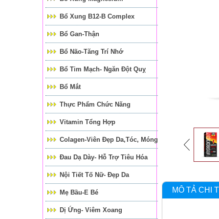
Bổ Xung B12-B Complex
Bổ Gan-Thận
Bổ Não-Tăng Trí Nhớ
Bổ Tim Mạch- Ngăn Đột Quỵ
Bổ Mắt
Thực Phẩm Chức Năng
Vitamin Tổng Hợp
Colagen-Viên Đẹp Da,tóc, Móng
Đau Dạ Dày- Hỗ Trợ Tiêu Hóa
Nội Tiết Tố Nữ- Đẹp Da
MÔ TẢ CHI T
Mẹ Bầu-E Bé
Dị Ứng- Viêm Xoang