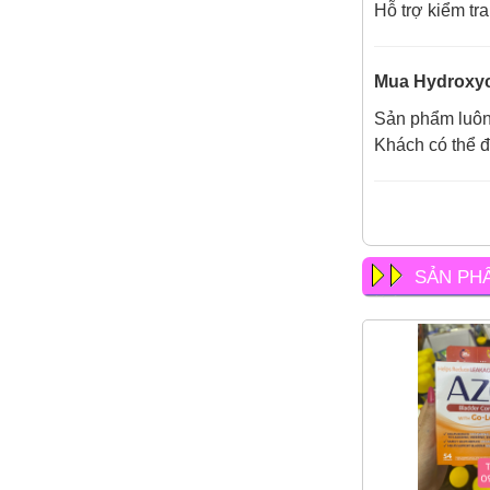
Hỗ trợ kiểm tr
Mua Hydroxyc
Sản phẩm luôn 
Khách có thể đ
SẢN PH
So sánh hai loại kem bôi
trĩ được yêu thích nhất
hiện nay