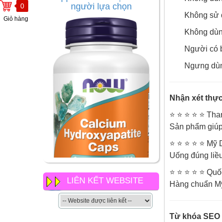
0
Không sử 
Giỏ hàng
Không dùn
Người có b
Ngưng dùn
Nhận xét thực
⭐ ⭐ ⭐ ⭐ ⭐ Tha
Sản phẩm giúp 
⭐ ⭐ ⭐ ⭐ ⭐ Mỹ 
Uống đúng liề
⭐ ⭐ ⭐ ⭐ ⭐ Quố
LIÊN KẾT WEBSITE
Hàng chuẩn Mỹ,
NOW Calcium
Hydroxyapatite Caps có gì
Từ khóa SEO
khác so với các loại canxi