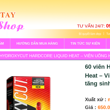
0
TƯ VẤN 24/7:
Bí quyết làm đẹp
Tư
ẨM
HƯỚNG DẪN MUA HÀNG
TIN TỨC SỰ KIỆN
 HYDROXYCUT HARDCORE LIQUID HEAT – VIÊN UỐNG 
60 viên 
Heat – V
tăng sin
Xuất xứ :
Giá :
650.