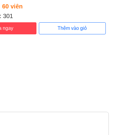
:
60 viên
:
301
a ngay
Thêm vào giỏ