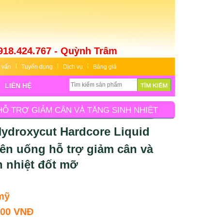
918.424.767 - Quỳnh Trâm
 vấn
Tuyển dụng
Dịch vụ
Bảng giá
LIÊN HỆ
HỖ TRỢ GIẢM CÂN VÀ TĂNG SINH NHIỆT
Hydroxycut Hardcore Liquid
iên uống hỗ trợ giảm cân và
h nhiệt đốt mỡ
mỹ
000 VNĐ