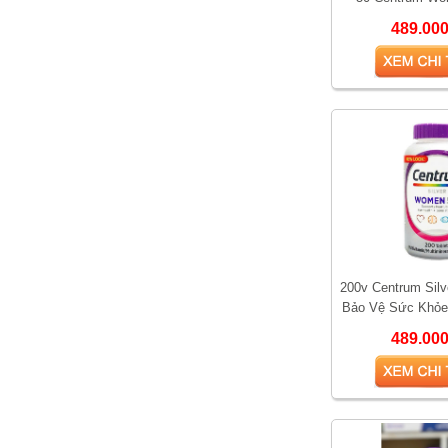
489.00
So sánh hai loại kem bôi
trĩ được yêu thích nhất
hiện nay
200v Centrum Sil
Bảo Vệ Sức Khỏe
Phụ Nữ Trê
489.00