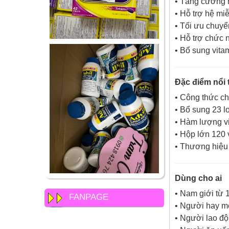
• Tăng cường 
• Hỗ trợ hệ mi
• Tối ưu chuy
• Hỗ trợ chức
• Bổ sung vitam
Đặc điểm nổi t
• Công thức ch
• Bổ sung 23 l
• Hàm lượng v
• Hộp lớn 120 
• Thương hiệ
Dùng cho ai
• Nam giới từ 1
FANPAGE
• Người hay mệ
• Người lao độ