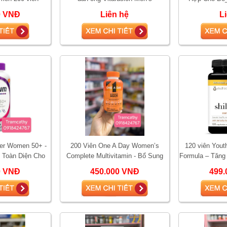
Multivitamin
0 VNĐ
Liên hệ
L
ver Women 50+ -
200 Viên One A Day Women’s
120 viên Youth
 Toàn Diện Cho
Complete Multivitamin - Bổ Sung
Formula – Tăng
n 50 Tuổi
Vitamin Toàn Diện Cho Phụ Nữ
cải thiện s
0 VNĐ
450.000 VNĐ
499.