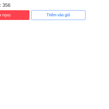
:
356
a ngay
Thêm vào giỏ