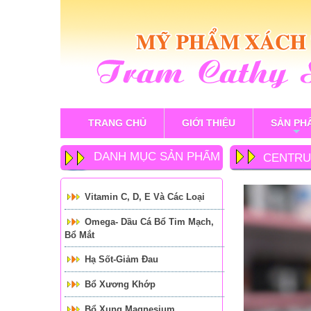
TRANG CHỦ
GIỚI THIỆU
SẢN PH
+
DANH MỤC SẢN PHẨM
CENTRU
Vitamin C, D, E Và Các Loại
Omega- Dầu Cá Bổ Tim Mạch,
Bổ Mắt
Hạ Sốt-Giảm Đau
Bổ Xương Khớp
Bổ Xung Magnesium