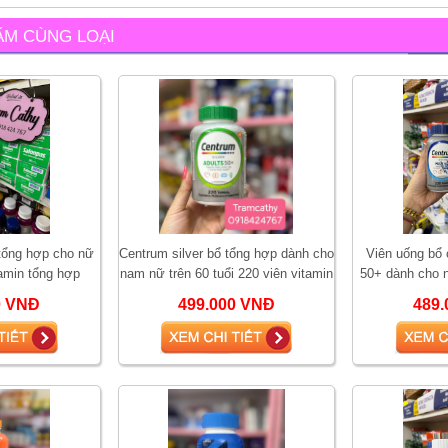
ẨM CÙNG LOẠI
tổng hợp cho nữ
Centrum silver bổ tổng hợp dành cho
Viên uống bổ 
tamin tổng hợp
nam nữ trên 60 tuổi 220 viên vitamin
50+ dành cho n
tổng hợp
2
0 VNĐ
499.000 VNĐ
489.