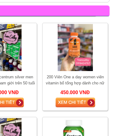
centrum silver men
200 Viên One a day women viên
am giới trên 50 tuổi
vitamin bổ tổng hợp dành cho nữ
00 viên
dưới 50 tuổi.
000 VNĐ
450.000 VNĐ