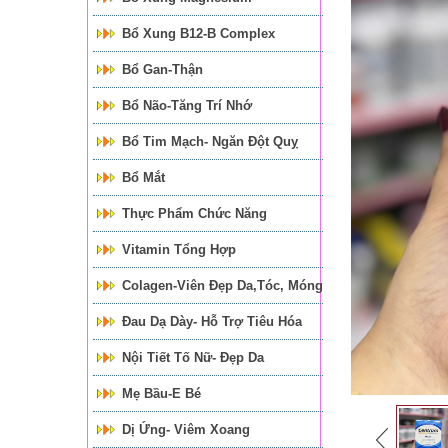
Bổ Xung B12-B Complex
Bổ Gan-Thận
Bổ Não-Tăng Trí Nhớ
Bổ Tim Mạch- Ngăn Đột Quỵ
Bổ Mắt
Thực Phẩm Chức Năng
Vitamin Tổng Hợp
Colagen-Viên Đẹp Da,tóc, Móng
Đau Dạ Dày- Hỗ Trợ Tiêu Hóa
Nội Tiết Tố Nữ- Đẹp Da
Mẹ Bầu-E Bé
Dị Ứng- Viêm Xoang