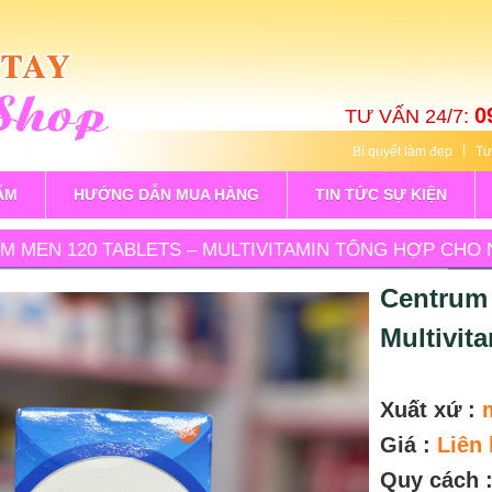
0
TƯ VẤN 24/7:
Bí quyết làm đẹp
Tư
ẨM
HƯỚNG DẪN MUA HÀNG
TIN TỨC SỰ KIỆN
M MEN 120 TABLETS – MULTIVITAMIN TỔNG HỢP CHO 
Centrum 
Multivit
Xuất xứ :
Giá :
Liên 
Quy cách 