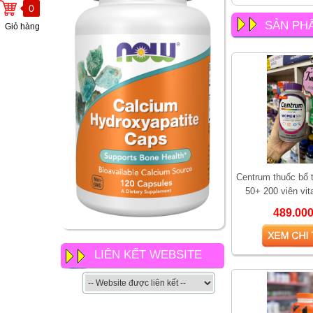
0
SẢN PH
Giỏ hàng
Centrum thuốc bổ 
50+ 200 viên vi
NOW Calcium
489.00
Hydroxyapatite Caps có gì
khác so với các loại canxi
khác của now
LIÊN KẾT WEBSITE