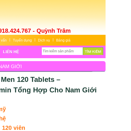
918.424.767 - Quỳnh Trâm
 vấn
Tuyển dụng
Dịch vụ
Bảng giá
LIÊN HỆ
NAM GIỚI
Men 120 Tablets –
amin Tổng Hợp Cho Nam Giới
mỹ
hệ
:
120 viên