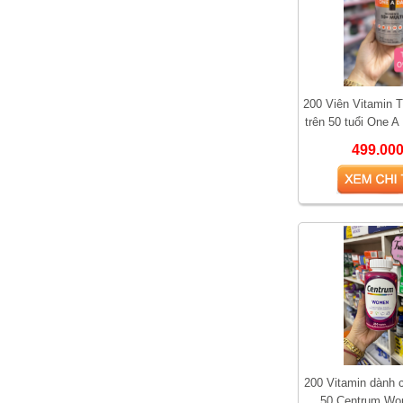
200 Viên Vitamin 
trên 50 tuổi One 
50+,200
499.00
Vì sao Saw Palmetto
được gọi là “thảo dược
cho phái mạnh”?
200 Vitamin dành 
50 Centrum Wo