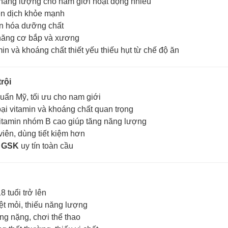
năng lượng cho nam giới hoạt động nhiều
ễn dịch khỏe mạnh
ển hóa dưỡng chất
 năng cơ bắp và xương
in và khoáng chất thiết yếu thiếu hụt từ chế độ ăn
rội
uẩn Mỹ, tối ưu cho nam giới
oại vitamin và khoáng chất quan trọng
itamin nhóm B cao giúp tăng năng lượng
viên, dùng tiết kiệm hơn
u
GSK
uy tín toàn cầu
8 tuổi trở lên
t mỏi, thiếu năng lượng
ng nặng, chơi thể thao