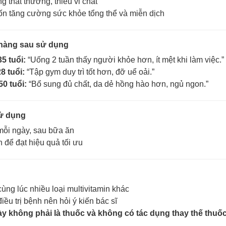
g thất thường, thiếu vi chất
ốn tăng cường sức khỏe tổng thể và miễn dịch
 hàng sau sử dụng
5 tuổi:
“Uống 2 tuần thấy người khỏe hơn, ít mệt khi làm việc.”
8 tuổi:
“Tập gym duy trì tốt hơn, đỡ uể oải.”
0 tuổi:
“Bổ sung đủ chất, da dẻ hồng hào hơn, ngủ ngon.”
ử dụng
mỗi ngày, sau bữa ăn
 để đạt hiệu quả tối ưu
ùng lúc nhiều loại multivitamin khác
ều trị bệnh nên hỏi ý kiến bác sĩ
y không phải là thuốc và không có tác dụng thay thế thuố