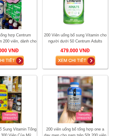
 tổng hợp Centrum
200 Viên uống bổ sung Vitamin cho
n 200 viên, dành cho
người dưới 50 Centrum Adults
 dưới 50
Under 50 200 viên
000 VNĐ
479.000 VNĐ
 Sung Vitamin Tổng
200 viên uống bổ tổng hợp one a
300 Viên Của Mỹ
day men cho nam trên 50t 200 viên