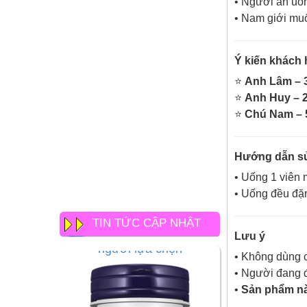
• Người ăn uốn
• Nam giới mu
Ý kiến khách
⭐
Anh Lâm – 3
⭐
Anh Huy – 2
⭐
Chú Nam – 5
Hướng dẫn s
• Uống 1 viên 
• Uống đều đặn
TIN TỨC CẬP NHẬT
Lưu ý
• Không dùng c
• Người đang đi
•
Sản phẩm nà