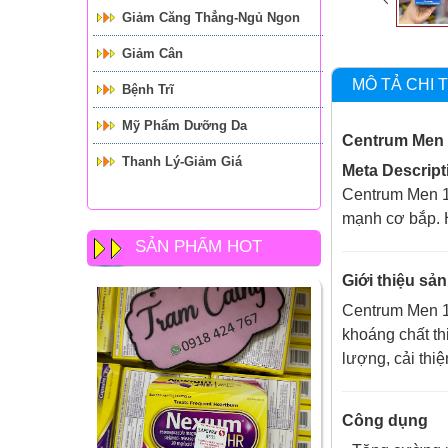
Giảm Căng Thẳng-Ngủ Ngon
Giảm Cân
MÔ TẢ CHI T
Bệnh Trĩ
Mỹ Phẩm Dưỡng Da
Centrum Men 
Thanh Lý-Giảm Giá
Meta Descript
Centrum Men 12
mạnh cơ bắp. 
SẢN PHẨM HOT
Giới thiệu sả
Centrum Men 12
khoáng chất th
lượng, cải thi
Công dụng