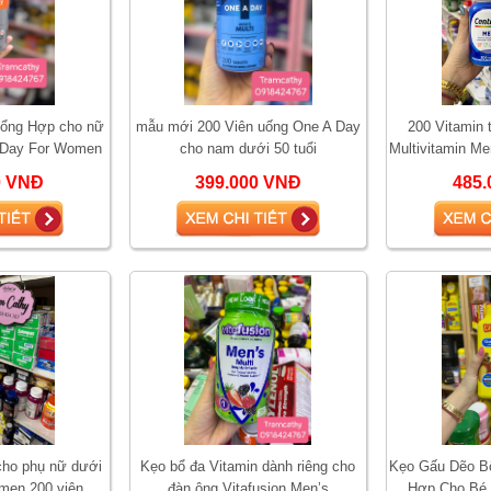
Tổng Hợp cho nữ
mẫu mới 200 Viên uống One A Day
200 Vitamin
A Day For Women
cho nam dưới 50 tuổi
Multivitamin Me
 viên
nam
0 VNĐ
399.000 VNĐ
485.
cho phụ nữ dưới
Kẹo bổ đa Vitamin dành riêng cho
Kẹo Gấu Dẽo Bổ
men 200 viên
đàn ông Vitafusion Men’s
Hợp Cho Bé_