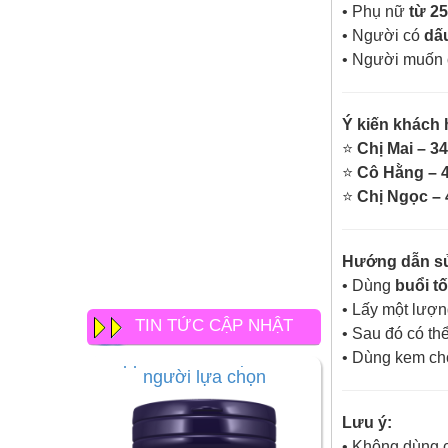
• Phụ nữ
từ 25
• Người có
dấu
• Người muốn
Ý kiến khách 
⭐
Chị Mai – 34
⭐
Cô Hằng – 4
⭐
Chị Ngọc – 
Hướng dẫn s
• Dùng
buổi t
• Lấy một lượn
TIN TỨC CẬP NHẬT
• Sau đó có t
• Dùng kem chố
Lưu ý:
• Không dùng 