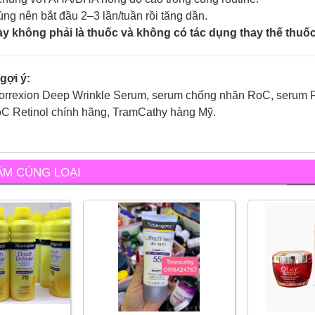
ng nên bắt đầu 2–3 lần/tuần rồi tăng dần.
y không phải là thuốc và không có tác dụng thay thế thuố
gợi ý:
orrexion Deep Wrinkle Serum, serum chống nhăn RoC, serum R
oC Retinol chính hãng, TramCathy hàng Mỹ.
ẨM CÙNG LOẠI