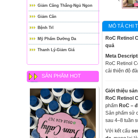
Giảm Căng Thẳng-Ngủ Ngon
Giảm Cân
MÔ TẢ CHI T
Bệnh Trĩ
RoC Retinol C
Mỹ Phẩm Dưỡng Da
quả
Thanh Lý-Giảm Giá
Meta Descript
RoC Retinol Co
cải thiện độ đà
SẢN PHẨM HOT
Giới thiệu sả
RoC Retinol 
phẩm
RoC – đ
Sản phẩm sử 
sau 4–8 tuần s
Với kết cấu
se