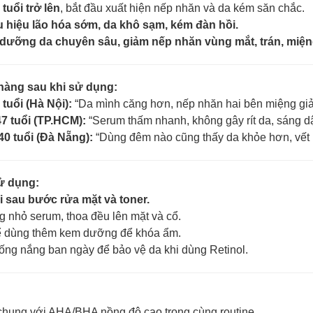
 tuổi trở lên
, bắt đầu xuất hiện nếp nhăn và da kém săn chắc.
 hiệu lão hóa sớm, da khô sạm, kém đàn hồi.
dưỡng da chuyên sâu, giảm nếp nhăn vùng mắt, trán, miện
hàng sau khi sử dụng:
 tuổi (Hà Nội):
“Da mình căng hơn, nếp nhăn hai bên miệng giả
7 tuổi (TP.HCM):
“Serum thấm nhanh, không gây rít da, sáng 
40 tuổi (Đà Nẵng):
“Dùng đêm nào cũng thấy da khỏe hơn, vết
ử dụng:
ối sau bước rửa mặt và toner.
g nhỏ serum, thoa đều lên mặt và cổ.
hể dùng thêm kem dưỡng để khóa ẩm.
ng nắng ban ngày để bảo vệ da khi dùng Retinol.
chung với AHA/BHA nồng độ cao trong cùng routine.