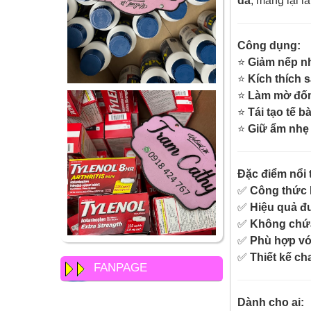
da
, mang lại l
Công dụng:
⭐
Giảm nếp nh
⭐
Kích thích s
⭐
Làm mờ đốm 
⭐
Tái tạo tế b
⭐
Giữ ẩm nhẹ
Đặc điểm nổi t
✅
Công thức R
✅
Hiệu quả đ
✅
Không chứa
✅
Phù hợp với
✅
Thiết kế cha
FANPAGE
Dành cho ai: