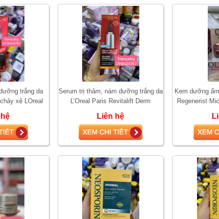
 dưỡng trắng da
Serum trị thâm, nám dưỡng trắng da
Kem dưỡng ẩm 
 chảy xệ LOreal
L’Oreal Paris Revitalift Derm
Regenerist Mi
iple Power Anti-A
Intensives 10% Vitamin C 30ml
 hệ
Liên hệ
L