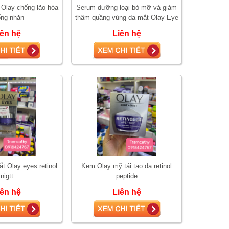
Olay chống lão hóa
Serum dưỡng loại bỏ mỡ và giảm
ng nhăn
thâm quầng vùng da mắt Olay Eye
Lifting Serum for Visibly Lifted Firm
iên hệ
Liên hệ
 Olay eyes retinol
Kem Olay mỹ tái tạo da retinol
nigtt
peptide
iên hệ
Liên hệ