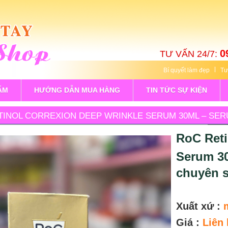
0
TƯ VẤN 24/7:
Bí quyết làm đẹp
Tư
ẨM
HƯỚNG DẪN MUA HÀNG
TIN TỨC SỰ KIỆN
TINOL CORREXION DEEP WRINKLE SERUM 30ML – SE
N, GIẢM L
RoC Reti
Serum 3
chuyên s
Xuất xứ :
Giá :
Liên 