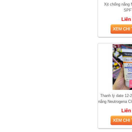
Xịt chống nắn
SPF
Liên
Vì sao Saw Palmetto
được gọi là “thảo dược
cho phái mạnh”?
Thanh lý date 12
nắng Neutrogena C
dành cho d
Liên