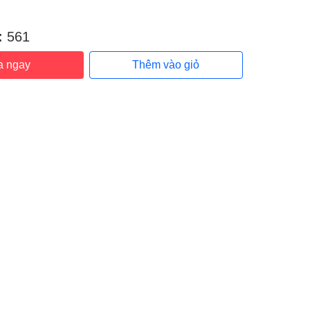
:
:
561
a ngay
Thêm vào giỏ