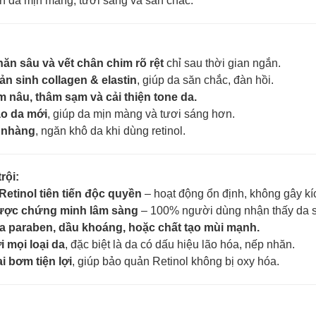
àn da mịn màng, tươi sáng và săn chắc.
ăn sâu và vết chân chim rõ rệt
chỉ sau thời gian ngắn.
ản sinh collagen & elastin
, giúp da săn chắc, đàn hồi.
nâu, thâm sạm và cải thiện tone da.
ào da mới
, giúp da mịn màng và tươi sáng hơn.
 nhàng
, ngăn khô da khi dùng retinol.
rội:
etinol tiên tiến độc quyền
– hoạt động ổn định, không gây k
ược chứng minh lâm sàng
– 100% người dùng nhận thấy da 
 paraben, dầu khoáng, hoặc chất tạo mùi mạnh.
 mọi loại da
, đặc biệt là da có dấu hiệu lão hóa, nếp nhăn.
i bơm tiện lợi
, giúp bảo quản Retinol không bị oxy hóa.