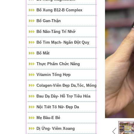
Bổ Xung B12-B Complex
Bổ Gan-Thận
Bổ Não-Tăng Trí Nhớ
Bổ Tim Mạch- Ngăn Đột Quỵ
Bổ Mắt
Thực Phẩm Chức Năng
Vitamin Tổng Hợp
Colagen-Viên Đẹp Da,tóc, Móng
Đau Dạ Dày- Hỗ Trợ Tiêu Hóa
Nội Tiết Tố Nữ- Đẹp Da
Mẹ Bầu-E Bé
Dị Ứng- Viêm Xoang