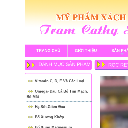
TRANG CHỦ
GIỚI THIỆU
SẢN PH
+
DANH MỤC SẢN PHẨM
ROC RE
CĂNG MỊ
Vitamin C, D, E Và Các Loại
Omega- Dầu Cá Bổ Tim Mạch,
Bổ Mắt
Hạ Sốt-Giảm Đau
Bổ Xương Khớp
Bổ Xung Magnesium