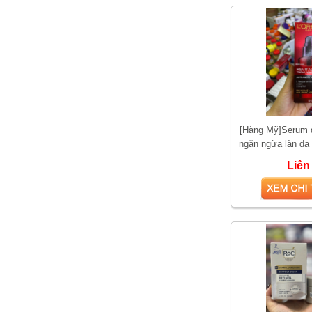
[Hàng Mỹ]Serum
ngăn ngừa làn da
Paris Revitalift Tr
So sánh hai loại kem bôi
Liên
trĩ được yêu thích nhất
hiện nay