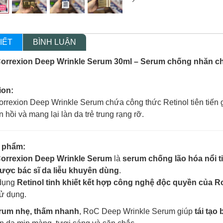
IẾT
BÌNH LUẬN
orrexion Deep Wrinkle Serum 30ml – Serum chống nhăn chu
ion:
rrexion Deep Wrinkle Serum chứa công thức Retinol tiên tiến 
n hồi và mang lại làn da trẻ trung rạng rỡ.
n phẩm:
Correxion Deep Wrinkle Serum
là
serum chống lão hóa nổi t
ược bác sĩ da liễu khuyên dùng
.
dụng
Retinol tinh khiết kết hợp công nghệ độc quyền của 
ử dụng.
rum nhẹ, thấm nhanh
, RoC Deep Wrinkle Serum giúp
tái tạo