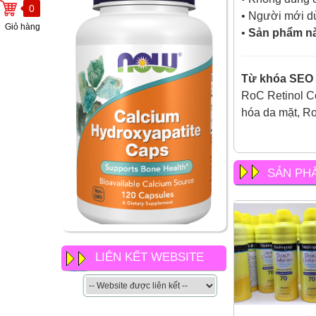
0
• Người mới dù
Giỏ hàng
•
Sản phẩm nà
Từ khóa SEO 
RoC Retinol C
hóa da mặt, R
SẢN PH
NOW Calcium
Hydroxyapatite Caps có gì
khác so với các loại canxi
LIÊN KẾT WEBSITE
khác của now