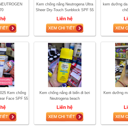
g NEUTROGEN
Kem chống nắng Neutrogena Ultra
kem dưỡng da 
70
Sheer Dry-Touch Sunblock SPF 55
chố
 hệ
Liên hệ
L
-2025 Kem chống
Kem chống nắng đi biển đi bơi
Kem dưỡng mắt
lear Face SPF 55
Neutrogena beach
a dầu mụn
 hệ
Liên hệ
L