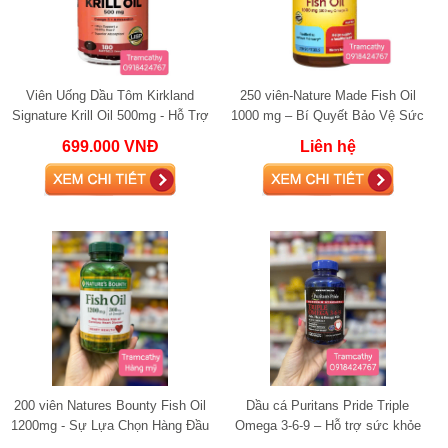
Viên Uống Dầu Tôm Kirkland
250 viên-Nature Made Fish Oil
Signature Krill Oil 500mg - Hỗ Trợ
1000 mg – Bí Quyết Bảo Vệ Sức
Sức Khỏe Tim Mạch Và Cải Thiện
Khỏe Tim Mạch Hiệu Quả
699.000 VNĐ
Liên hệ
Chức Nă
200 viên Natures Bounty Fish Oil
Dầu cá Puritans Pride Triple
1200mg - Sự Lựa Chọn Hàng Đầu
Omega 3-6-9 – Hỗ trợ sức khỏe
Bổ Sung Omega-3 Hỗ Trợ Sức
toàn diện từ Omega