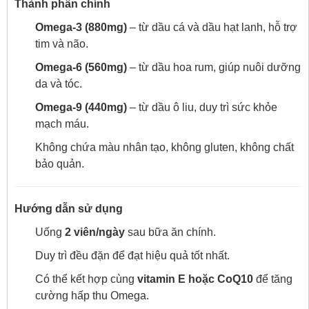
Thành phần chính
Omega-3 (880mg)
– từ dầu cá và dầu hạt lanh, hỗ trợ
tim và não.
Omega-6 (560mg)
– từ dầu hoa rum, giúp nuôi dưỡng
da và tóc.
Omega-9 (440mg)
– từ dầu ô liu, duy trì sức khỏe
mạch máu.
Không chứa màu nhân tạo, không gluten, không chất
bảo quản.
Hướng dẫn sử dụng
Uống
2 viên/ngày
sau bữa ăn chính.
Duy trì đều đặn để đạt hiệu quả tốt nhất.
Có thể kết hợp cùng
vitamin E hoặc CoQ10
để tăng
cường hấp thu Omega.