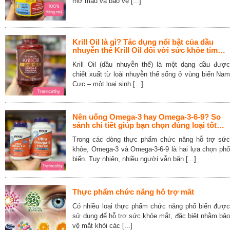
mỡ máu và bảo vệ [...]
Krill Oil là gì? Tác dụng nổi bật của dầu
nhuyễn thể Krill Oil đối với sức khỏe tim
mạch, não bộ và khớp
Krill Oil (dầu nhuyễn thể) là một dạng dầu được
chiết xuất từ loài nhuyễn thể sống ở vùng biển Nam
Cực – một loại sinh [...]
Nên uống Omega-3 hay Omega-3-6-9? So
sánh chi tiết giúp bạn chọn đúng loại tốt
nhất
Trong các dòng thực phẩm chức năng hỗ trợ sức
khỏe, Omega-3 và Omega-3-6-9 là hai lựa chọn phổ
biến. Tuy nhiên, nhiều người vẫn băn [...]
Thực phẩm chức năng hỗ trợ mắt
Có nhiều loại thực phẩm chức năng phổ biến được
sử dụng để hỗ trợ sức khỏe mắt, đặc biệt nhằm bảo
vệ mắt khỏi các [...]