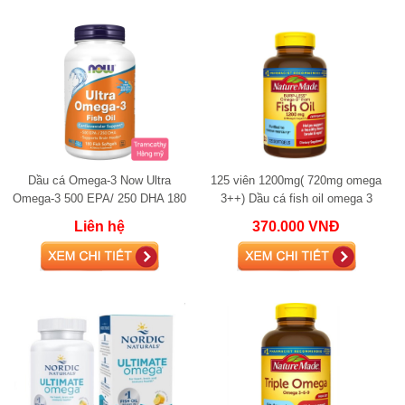
Dầu cá Omega-3 Now Ultra
125 viên 1200mg( 720mg omega
Omega-3 500 EPA/ 250 DHA 180
3++) Dầu cá fish oil omega 3
Softgels (Fish Gelatin) fish oil
Nature Made Fish Oil 1200mg
Liên hệ
370.000 VNĐ
720mg Omega-3