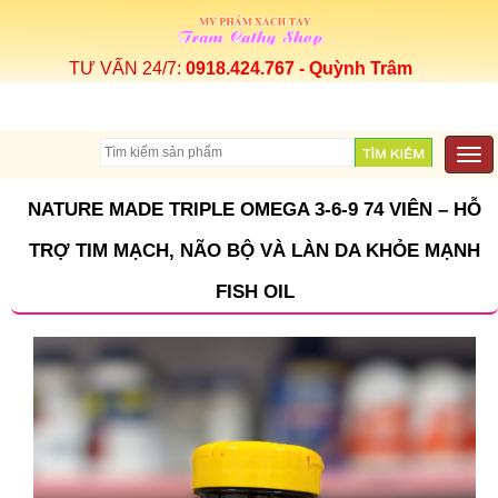
TƯ VẤN 24/7:
0918.424.767 - Quỳnh Trâm
Togg
navi
NATURE MADE TRIPLE OMEGA 3-6-9 74 VIÊN – HỖ
TRỢ TIM MẠCH, NÃO BỘ VÀ LÀN DA KHỎE MẠNH
FISH OIL