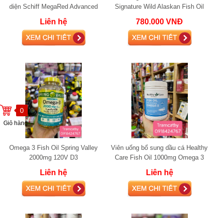
diện Schiff MegaRed Advanced
Signature Wild Alaskan Fish Oil
4in1 Omega-3 Fish + Krill Oil
1400 mg
Liên hệ
780.000 VNĐ
0
Giỏ hàng
Omega 3 Fish Oil Spring Valley
Viên uống bổ sung dầu cá Healthy
2000mg 120V D3
Care Fish Oil 1000mg Omega 3
400 viên
Liên hệ
Liên hệ