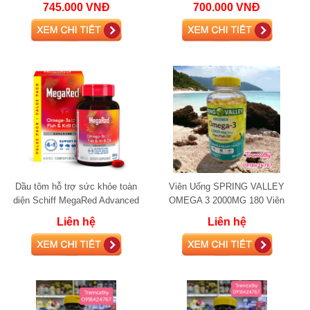
745.000 VNĐ
700.000 VNĐ
Dầu tôm hỗ trợ sức khỏe toàn
Viên Uống SPRING VALLEY
diện Schiff MegaRed Advanced
OMEGA 3 2000MG 180 Viên
4in1 Omega-3 Fish + Krill Oil
Liên hệ
Liên hệ
500mg