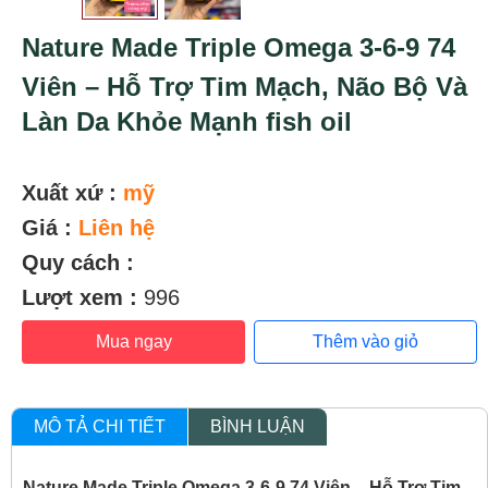
Nature Made Triple Omega 3-6-9 74
Viên – Hỗ Trợ Tim Mạch, Não Bộ Và
Làn Da Khỏe Mạnh fish oil
Xuất xứ :
mỹ
Giá :
Liên hệ
Quy cách :
Lượt xem :
996
Mua ngay
Thêm vào giỏ
MÔ TẢ CHI TIẾT
BÌNH LUẬN
Nature Made Triple Omega 3-6-9 74 Viên – Hỗ Trợ Tim