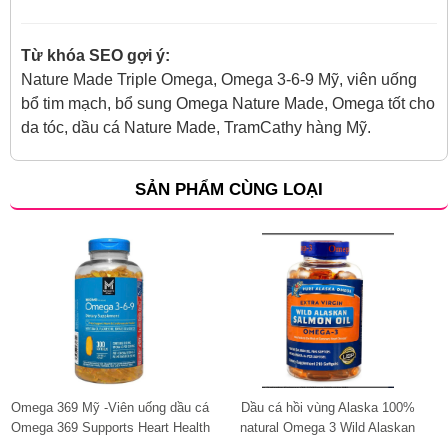
Từ khóa SEO gợi ý:
Nature Made Triple Omega, Omega 3-6-9 Mỹ, viên uống
bổ tim mạch, bổ sung Omega Nature Made, Omega tốt cho
da tóc, dầu cá Nature Made, TramCathy hàng Mỹ.
SẢN PHẨM CÙNG LOẠI
Omega 369 Mỹ -Viên uống dầu cá
Dầu cá hồi vùng Alaska 100%
Omega 369 Supports Heart Health
natural Omega 3 Wild Alaskan
tốt cho tim mạch và não bộ
Salmon Oil 1000mg fish oil