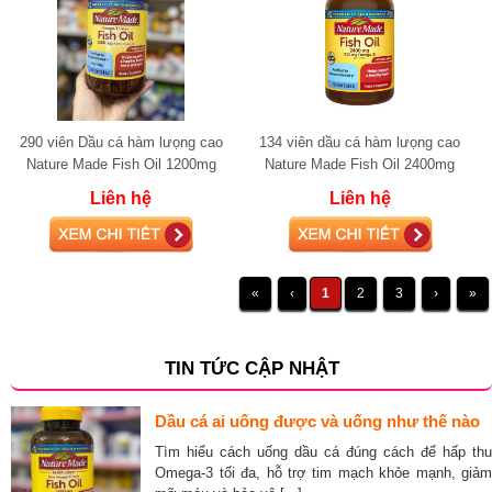
290 viên Dầu cá hàm lưọng cao
134 viên dầu cá hàm lưọng cao
Nature Made Fish Oil 1200mg
Nature Made Fish Oil 2400mg
(720mg Omega-3)
(720mg Omega-3)
Liên hệ
Liên hệ
«
‹
1
2
3
›
»
TIN TỨC CẬP NHẬT
Dầu cá ai uống được và uống như thế nào
Tìm hiểu cách uống dầu cá đúng cách để hấp thu
Omega-3 tối đa, hỗ trợ tim mạch khỏe mạnh, giảm