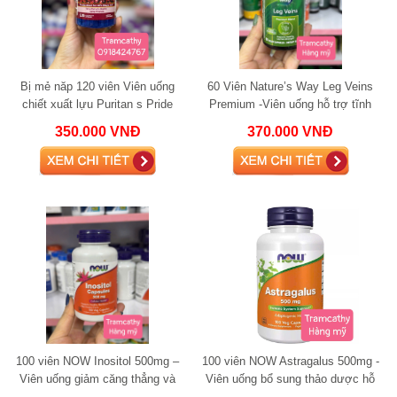
Bị mẻ năp 120 viên Viên uống
60 Viên Nature’s Way Leg Veins
chiết xuất lựu Puritan s Pride
Premium -Viên uống hỗ trợ tĩnh
Pomegranate 250mg
mạch chân, giảm cảm giác nặng
350.000 VNĐ
370.000 VNĐ
mỏi và s
100 viên NOW Inositol 500mg –
100 viên NOW Astragalus 500mg -
Viên uống giảm căng thẳng và
Viên uống bổ sung thảo dược hỗ
cân bằng nội tiết
trợ miễn dịch và tăng cường sức