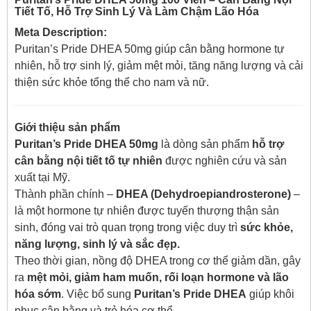
Tiết Tố, Hỗ Trợ Sinh Lý Và Làm Chậm Lão Hóa
Meta Description:
Puritan’s Pride DHEA 50mg giúp cân bằng hormone tự
nhiên, hỗ trợ sinh lý, giảm mệt mỏi, tăng năng lượng và cải
thiện sức khỏe tổng thể cho nam và nữ.
Giới thiệu sản phẩm
Puritan’s Pride DHEA 50mg
là dòng sản phẩm
hỗ trợ
cân bằng nội tiết tố tự nhiên
được nghiên cứu và sản
xuất tại Mỹ.
Thành phần chính –
DHEA (Dehydroepiandrosterone)
–
là một hormone tự nhiên được tuyến thượng thận sản
sinh, đóng vai trò quan trọng trong việc duy trì
sức khỏe,
năng lượng, sinh lý và sắc đẹp.
Theo thời gian, nồng độ DHEA trong cơ thể giảm dần, gây
ra
mệt mỏi, giảm ham muốn, rối loạn hormone và lão
hóa sớm
. Việc bổ sung
Puritan’s Pride DHEA
giúp khôi
phục cân bằng và trẻ hóa cơ thể.