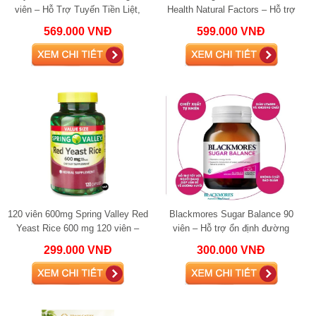
viên – Hỗ Trợ Tuyến Tiền Liệt,
Health Natural Factors – Hỗ trợ
Cân Bằng Hormone Nam, Giảm
phổi phế quản và xoang , bổ phổi
569.000 VNĐ
599.000 VNĐ
Rụng Tóc
120 viên 600mg Spring Valley Red
Blackmores Sugar Balance 90
Yeast Rice 600 mg 120 viên –
viên – Hỗ trợ ổn định đường
Gạo men đỏ hỗ trợ mỡ máu và
huyết của Úc
299.000 VNĐ
300.000 VNĐ
tim mạch