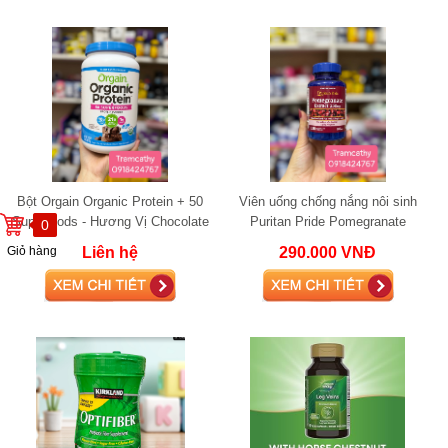
Bột Orgain Organic Protein + 50
Viên uống chống nắng nôi sinh
Superfoods - Hương Vị Chocolate
Puritan Pride Pomegranate
0
Fudge
Extract
Giỏ hàng
Liên hệ
290.000 VNĐ