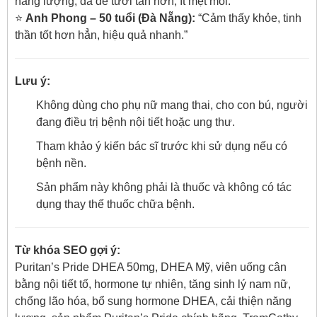
năng lượng, da dẻ tươi tắn hơn, ít mệt mỏi.”
⭐
Anh Phong – 50 tuổi (Đà Nẵng):
“Cảm thấy khỏe, tinh
thần tốt hơn hẳn, hiệu quả nhanh.”
Lưu ý:
Không dùng cho phụ nữ mang thai, cho con bú, người
đang điều trị bệnh nội tiết hoặc ung thư.
Tham khảo ý kiến bác sĩ trước khi sử dụng nếu có
bệnh nền.
Sản phẩm này không phải là thuốc và không có tác
dụng thay thế thuốc chữa bệnh.
Từ khóa SEO gợi ý:
Puritan’s Pride DHEA 50mg, DHEA Mỹ, viên uống cân
bằng nội tiết tố, hormone tự nhiên, tăng sinh lý nam nữ,
chống lão hóa, bổ sung hormone DHEA, cải thiện năng