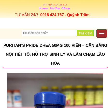
TƯ VẤN 24/7:
0918.424.767 - Quỳnh Trâm
Togg
navi
PURITAN’S PRIDE DHEA 50MG 100 VIÊN – CÂN BẰNG
NỘI TIẾT TỐ, HỖ TRỢ SINH LÝ VÀ LÀM CHẬM LÃO
HÓA