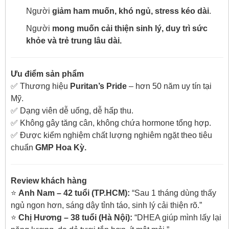
Người
giảm ham muốn, khó ngủ, stress kéo dài
.
Người
mong muốn cải thiện sinh lý, duy trì sức
khỏe và trẻ trung lâu dài.
Ưu điểm sản phẩm
✅ Thương hiệu
Puritan’s Pride
– hơn 50 năm uy tín tại
Mỹ.
✅ Dạng viên dễ uống, dễ hấp thu.
✅ Không gây tăng cân, không chứa hormone tổng hợp.
✅ Được kiểm nghiệm chất lượng nghiêm ngặt theo tiêu
chuẩn
GMP Hoa Kỳ.
Review khách hàng
⭐
Anh Nam – 42 tuổi (TP.HCM):
“Sau 1 tháng dùng thấy
ngủ ngon hơn, sáng dậy tỉnh táo, sinh lý cải thiện rõ.”
⭐
Chị Hương – 38 tuổi (Hà Nội):
“DHEA giúp mình lấy lại