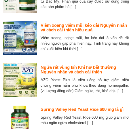
từ Bắc Mỹ. Phần quả của cây được sử dụng trong
các sản phẩm hỗ [...]
Viêm xoang viêm mũi kéo dài Nguyên nhân
và cách cải thiện hiệu quả
Viêm xoang, nghẹt mũi, ho kéo dài là vấn đề rất
nhiều người gặp phải hiện nay. Tình trạng này không
chỉ xuất hiện khi thời [...]
Ngứa rát vùng kín Khí hư bất thường
Nguyên nhân và cách cải thiện
AZO Yeast Plus là viên uống hỗ trợ giảm triệu
chứng viêm nấm phụ khoa theo dạng homeopathic
(vi lượng đồng căn).Giảm ngứa, rát, khó chịu [...]
Spring Valley Red Yeast Rice 600 mg là gì
Spring Valley Red Yeast Rice 600 mg giúp giảm mỡ
máu ngăn ngừa cholesterol [...]