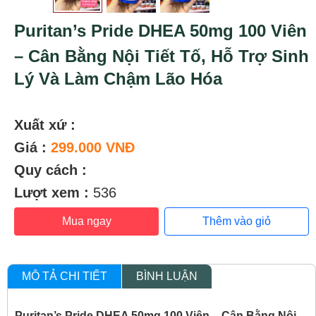
Puritan’s Pride DHEA 50mg 100 Viên
– Cân Bằng Nội Tiết Tố, Hỗ Trợ Sinh
Lý Và Làm Chậm Lão Hóa
Xuất xứ :
Giá :
299.000 VNĐ
Quy cách :
Lượt xem :
536
Mua ngay
Thêm vào giỏ
MÔ TẢ CHI TIẾT
BÌNH LUẬN
Puritan’s Pride DHEA 50mg 100 Viên – Cân Bằng Nội