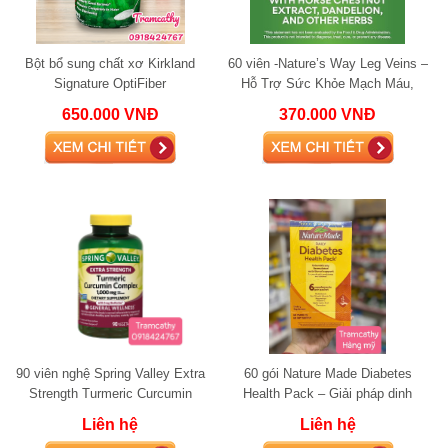
Bột bổ sung chất xơ Kirkland
60 viên -Nature’s Way Leg Veins –
Signature OptiFiber
Hỗ Trợ Sức Khỏe Mạch Máu,
Giảm Giãn Tĩnh Mạc
650.000 VNĐ
370.000 VNĐ
90 viên nghệ Spring Valley Extra
60 gói Nature Made Diabetes
Strength Turmeric Curcumin
Health Pack – Giải pháp dinh
Complex 1000mg – Giải pháp hỗ
dưỡng hỗ trợ người tiểu đường,
Liên hệ
Liên hệ
trợ xương
tiền tiểu đư