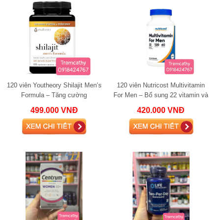
120 viên Youtheory Shilajit Men’s
120 viên Nutricost Multivitamin
Formula – Tăng cường
For Men – Bổ sung 22 vitamin và
testosterone, cải thiện sinh lực
khoáng chất thiết yếu cho nam
499.000 VNĐ
420.000 VNĐ
nam giới
giới