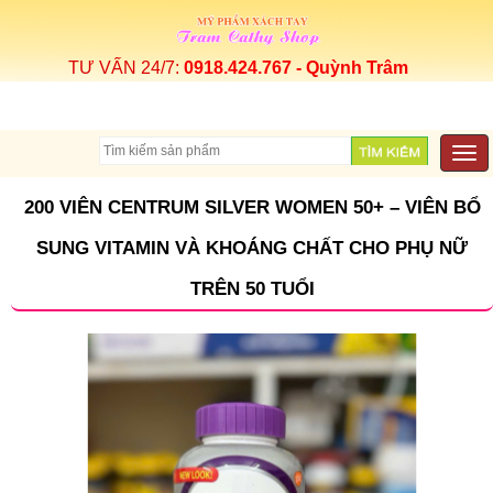
TƯ VẤN 24/7:
0918.424.767 - Quỳnh Trâm
Togg
navi
200 VIÊN CENTRUM SILVER WOMEN 50+ – VIÊN BỔ
SUNG VITAMIN VÀ KHOÁNG CHẤT CHO PHỤ NỮ
TRÊN 50 TUỔI