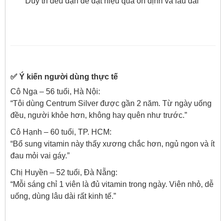
Duy trì đều đặn để đạt hiệu quả ổn định và lâu dài
✅ Ý kiến người dùng thực tế
Cô Nga – 56 tuổi, Hà Nội:
“Tôi dùng Centrum Silver được gần 2 năm. Từ ngày uống
đều, người khỏe hơn, không hay quên như trước.”
Cô Hạnh – 60 tuổi, TP. HCM:
“Bổ sung vitamin này thấy xương chắc hơn, ngủ ngon và ít
đau mỏi vai gáy.”
Chị Huyền – 52 tuổi, Đà Nẵng:
“Mỗi sáng chỉ 1 viên là đủ vitamin trong ngày. Viên nhỏ, dễ
uống, dùng lâu dài rất kinh tế.”