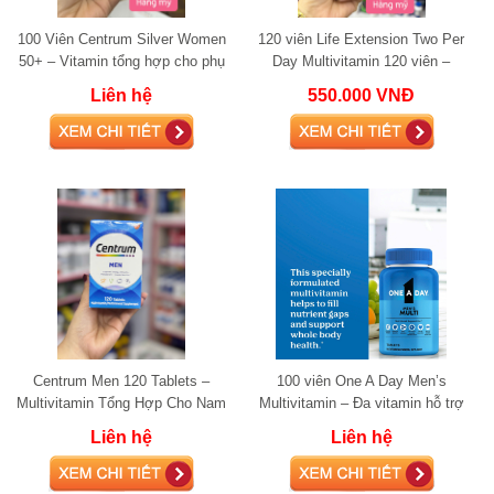
100 Viên Centrum Silver Women
120 viên Life Extension Two Per
50+ – Vitamin tổng hợp cho phụ
Day Multivitamin 120 viên –
nữ trên 50 tuổi, hỗ trợ tim mạch,
Vitamin tổng hợp liều cao giúp
Liên hệ
550.000 VNĐ
xương
tăng cườn
Centrum Men 120 Tablets –
100 viên One A Day Men’s
Multivitamin Tổng Hợp Cho Nam
Multivitamin – Đa vitamin hỗ trợ
Giới
năng lượng, miễn dịch và tim
Liên hệ
Liên hệ
mạch cho nam