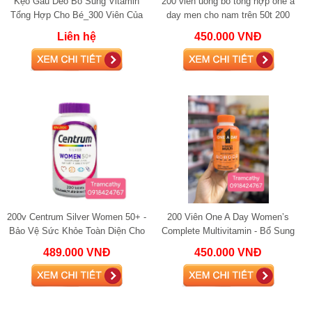
Kẹo Gấu Dẽo Bổ Sung Vitamin
200 viên uống bổ tổng hợp one a
Tổng Hợp Cho Bé_300 Viên Của
day men cho nam trên 50t 200
Mỹ
viên
Liên hệ
450.000 VNĐ
200v Centrum Silver Women 50+ -
200 Viên One A Day Women’s
Bảo Vệ Sức Khỏe Toàn Diện Cho
Complete Multivitamin - Bổ Sung
Phụ Nữ Trên 50 Tuổi
Vitamin Toàn Diện Cho Phụ Nữ
489.000 VNĐ
450.000 VNĐ