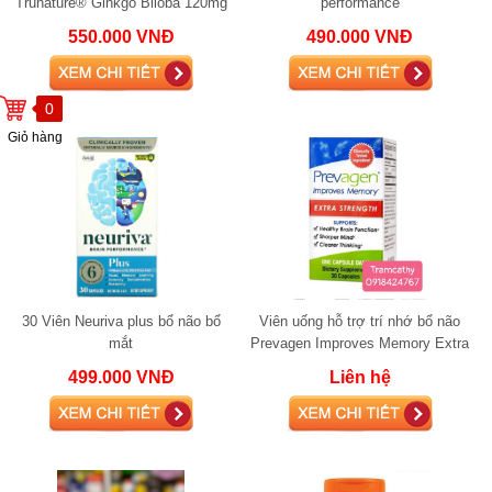
Trunature® Ginkgo Biloba 120mg
performance
with Vinpocetine 340 viên
550.000 VNĐ
490.000 VNĐ
0
Giỏ hàng
30 Viên Neuriva plus bổ não bổ
Viên uống hỗ trợ trí nhớ bổ não
mắt
Prevagen Improves Memory Extra
Strength 30 Capsulesie·
499.000 VNĐ
Liên hệ