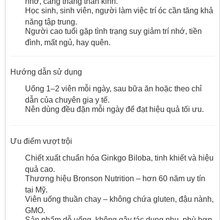
nhớ, căng thẳng thần kinh.
Học sinh, sinh viên, người làm việc trí óc cần tăng khả
năng tập trung.
Người cao tuổi gặp tình trạng suy giảm trí nhớ, tiền
đình, mất ngủ, hay quên.
Hướng dẫn sử dụng
Uống 1–2 viên mỗi ngày, sau bữa ăn hoặc theo chỉ
dẫn của chuyên gia y tế.
Nên dùng đều đặn mỗi ngày để đạt hiệu quả tối ưu.
Ưu điểm vượt trội
Chiết xuất chuẩn hóa Ginkgo Biloba, tinh khiết và hiệu
quả cao.
Thương hiệu Bronson Nutrition – hơn 60 năm uy tín
tại Mỹ.
Viên uống thuần chay – không chứa gluten, đậu nành,
GMO.
Sản phẩm dễ uống, không gây tác dụng phụ, phù hợp