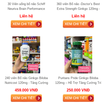
30 Viên uống bổ não Schiff
360 viên Bổ não -Doctor’s Best
Neuriva Brain Performance
Extra Strength Ginkgo 120mg -
Original 30 Capsules
Tăng Cường Trí Nhớ Và Tinh
Liên hệ
Liên hệ
Thần Minh Mẫ
240 viên Bổ não Ginkgo Biloba
Puritans Pride Ginkgo Biloba
Nutricost 120mg - Tăng Cường
120mg – Hỗ Trợ Tăng Cường Trí
Trí Nhớ & Tập Trung, Hỗ Trợ
Nhớ và Chức Năng Não Bộ
459.000 VNĐ
250.000 VNĐ
Tuần Hoàn Máu