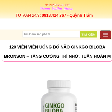
TƯ VẤN 24/7:
0918.424.767 - Quỳnh Trâm
Togg
navi
120 VIÊN VIÊN UỐNG BỔ NÃO GINKGO BILOBA
BRONSON – TĂNG CƯỜNG TRÍ NHỚ, TUẦN HOÀN M