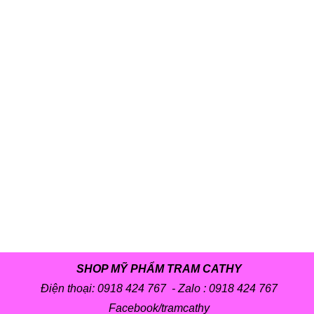
SHOP MỸ PHẨM TRAM CATHY
Điện thoại: 0918 424 767 - Zalo :
0918 424 767
Facebook/tramcathy