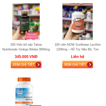
200 Viên bổ não Tahoe
100 viên NOW Sunflower Lecithin
Nutritionals Ginkgo Biloba 3000mg
1200mg – Hỗ Trợ Não Bộ, Tim
- Hỗ trợ trí não và tuần hoàn máu
Mạch & Gan Khỏe Mạnh
345.000 VNĐ
Liên hệ