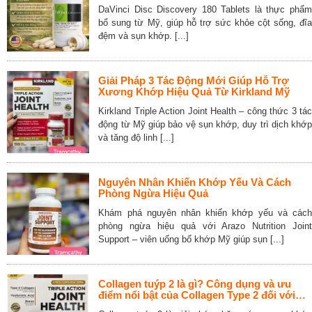
DaVinci Disc Discovery 180 Tablets là thực phẩm
bổ sung từ Mỹ, giúp hỗ trợ sức khỏe cột sống, đĩa
đệm và sụn khớp. [...]
Giải Pháp 3 Tác Động Mới Giúp Hỗ Trợ
Xương Khớp Hiệu Quả Từ Kirkland Mỹ
Kirkland Triple Action Joint Health – công thức 3 tác
động từ Mỹ giúp bảo vệ sụn khớp, duy trì dịch khớp
và tăng độ linh [...]
Nguyên Nhân Khiến Khớp Yếu Và Cách
Phòng Ngừa Hiệu Quả
Khám phá nguyên nhân khiến khớp yếu và cách
phòng ngừa hiệu quả với Arazo Nutrition Joint
Support – viên uống bổ khớp Mỹ giúp sụn [...]
Collagen tuýp 2 là gì? Công dụng và ưu
điểm nổi bật của Collagen Type 2 đối với
xương khớp và sụn