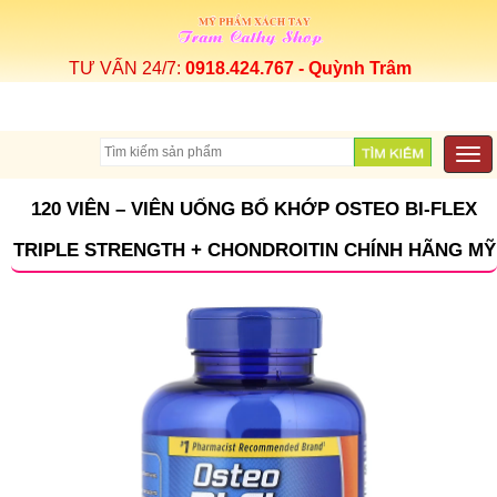
TƯ VẤN 24/7:
0918.424.767 - Quỳnh Trâm
Togg
navi
120 VIÊN – VIÊN UỐNG BỔ KHỚP OSTEO BI-FLEX
TRIPLE STRENGTH + CHONDROITIN CHÍNH HÃNG MỸ