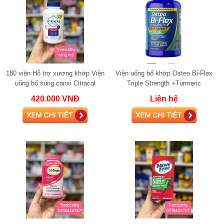
180 viên Hỗ trợ xương khớp Viên
Viên uống bổ khớp Osteo Bi-Flex
uống bổ sung canxi Citracal
Triple Strength +Turmeric
Calcium Maximum Plus 180 viên
glucosamine 220 viên
420.000 VNĐ
Liên hệ