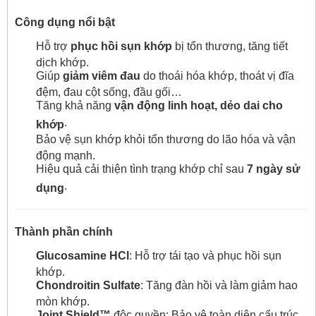
Công dụng nổi bật
Hỗ trợ
phục hồi sụn khớp
bị tổn thương, tăng tiết
dịch khớp.
Giúp
giảm viêm đau
do thoái hóa khớp, thoát vị đĩa
đệm, đau cột sống, đầu gối…
Tăng khả năng
vận động linh hoạt, dẻo dai cho
.
khớp
Bảo vệ sụn khớp khỏi tổn thương do lão hóa và vận
động mạnh.
Hiệu quả cải thiện tình trạng khớp chỉ sau
7 ngày sử
.
dụng
Thành phần chính
Glucosamine HCl
: Hỗ trợ tái tạo và phục hồi sụn
khớp.
Chondroitin Sulfate
: Tăng đàn hồi và làm giảm hao
mòn khớp.
Joint Shield™
độc quyền: Bảo vệ toàn diện cấu trúc