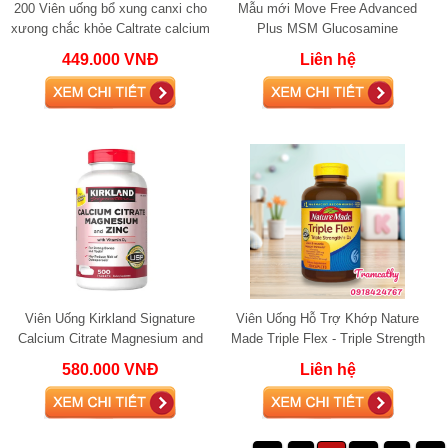
200 Viên uống bổ xung canxi cho
Mẫu mới Move Free Advanced
xưong chắc khỏe Caltrate calcium
Plus MSM Glucosamine
600mg kèm Vitamin D3
Chondroitin 120 viên
449.000 VNĐ
Liên hệ
Viên Uống Kirkland Signature
Viên Uống Hỗ Trợ Khớp Nature
Calcium Citrate Magnesium and
Made Triple Flex - Triple Strength
Zinc 500mg bổ xung canxi
+ D3 glucosamine
580.000 VNĐ
Liên hệ