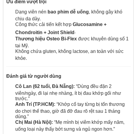
Ưu điểm vượt trội
Dạng viên nén
bao phim dễ uống
, không gây khó
chịu dạ dày.
Công thức cải tiến kết hợp
Glucosamine +
.
Chondroitin + Joint Shield
Thương hiệu Osteo Bi-Flex
được khuyên dùng số 1
tại Mỹ.
Không chứa gluten, không lactose, an toàn với sức
khỏe.
Đánh giá từ người dùng
Cô Lan (62 tuổi, Đà Nẵng):
“Dùng đều đặn 2
viên/ngày, đi lại nhẹ nhàng, ít bị đau khớp gối như
trước.”
Anh Trí (TP.HCM):
“Khớp cổ tay từng bị tổn thương
do chơi thể thao, giờ đã đỡ đau rõ rệt sau 1 tháng
dùng.”
Chị Mai (Hà Nội):
“Mẹ mình bị viêm khớp mấy năm,
uống loại này thấy bớt sưng và ngủ ngon hơn.”