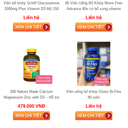
Viên bổ khớp Schiff Glucosamine
80 Viên Uống Bổ Khớp Move Free
2000mg Plus Vitamin D3 Mỹ 150
Advance 80v có bổ xung vitamin
viên
D3 glucosamine
Liên hệ
Liên hệ
300 Nature Made Calcium
Viên uống bổ khớp Osteo Bi-Flex
Magnesium Zinc with D3 – Hỗ trợ
80 viên
xương khớp, cơ bắp và sức khỏe
479.000 VNĐ
Liên hệ
tổng thể