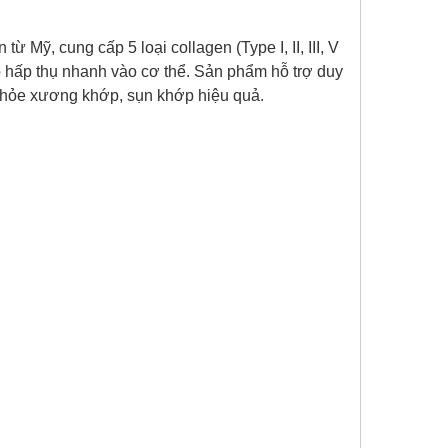
ừ Mỹ, cung cấp 5 loại collagen (Type I, II, III, V
úp hấp thụ nhanh vào cơ thể. Sản phẩm hỗ trợ duy
c khỏe xương khớp, sụn khớp hiệu quả.