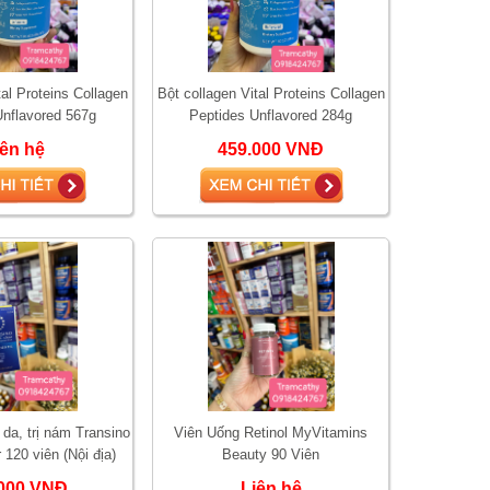
tal Proteins Collagen
Bột collagen Vital Proteins Collagen
Unflavored 567g
Peptides Unflavored 284g
iên hệ
459.000 VNĐ
 da, trị nám Transino
Viên Uống Retinol MyVitamins
 120 viên (Nội địa)
Beauty 90 Viên
000 VNĐ
Liên hệ