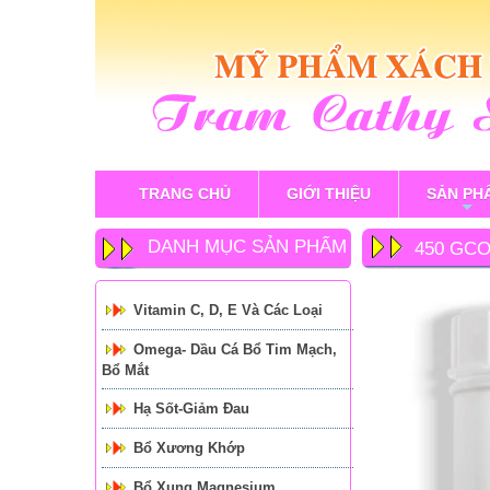
TRANG CHỦ
GIỚI THIỆU
SẢN PH
+
DANH MỤC SẢN PHẨM
450 GCO
TỔNG T
Vitamin C, D, E Và Các Loại
Omega- Dầu Cá Bổ Tim Mạch,
Bổ Mắt
Hạ Sốt-Giảm Đau
Bổ Xương Khớp
Bổ Xung Magnesium