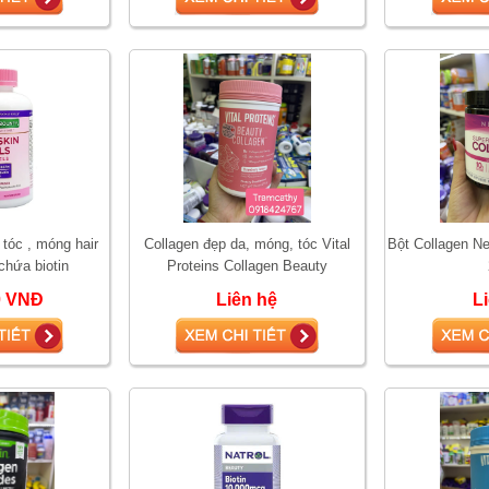
 tóc , móng hair
Collagen đẹp da, móng, tóc Vital
Bột Collagen Ne
 chứa biotin
Proteins Collagen Beauty
0 VNĐ
Liên hệ
L