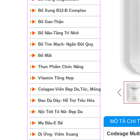
Bổ Xung B12-B Complex
Bổ Gan-Thận
Bổ Não-Tăng Trí Nhớ
Bổ Tim Mạch- Ngăn Đột Quỵ
Bổ Mắt
Thực Phẩm Chức Năng
Vitamin Tổng Hợp
Colagen-Viên Đẹp Da,tóc, Móng
Đau Dạ Dày- Hỗ Trợ Tiêu Hóa
Nội Tiết Tố Nữ- Đẹp Da
MÔ TẢ CHI T
Mẹ Bầu-E Bé
Codeage Multi
Dị Ứng- Viêm Xoang