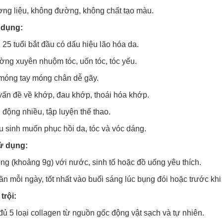
ng liệu, không đường, không chất tạo màu.
 dụng:
25 tuổi bắt đầu có dấu hiệu lão hóa da.
ng xuyên nhuộm tóc, uốn tóc, tóc yếu.
móng tay móng chân dễ gãy.
ấn đề về khớp, đau khớp, thoái hóa khớp.
động nhiều, tập luyện thể thao.
 sinh muốn phục hồi da, tóc và vóc dáng.
ử dụng:
g (khoảng 9g) với nước, sinh tố hoặc đồ uống yêu thích.
ần mỗi ngày, tốt nhất vào buổi sáng lúc bụng đói hoặc trước khi
trội:
ủ 5 loại collagen từ nguồn gốc động vật sạch và tự nhiên.