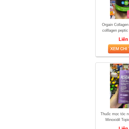
Orgain Collagen
colllagen peptic
Liên
So sánh hai loại kem bôi
trĩ được yêu thích nhất
hiện nay
Thuốc mọc tóc 
Minoxidil Topi
Liên