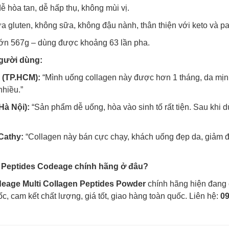
ễ hòa tan, dễ hấp thụ, không mùi vị.
 gluten, không sữa, không đậu nành, thân thiện với keto và pa
lớn 567g – dùng được khoảng 63 lần pha.
người dùng:
 (TP.HCM):
“Mình uống collagen này được hơn 1 tháng, da mịn 
hiều.”
Hà Nội):
“Sản phẩm dễ uống, hòa vào sinh tố rất tiện. Sau khi d
Cathy:
“Collagen này bán cực chạy, khách uống đẹp da, giảm đ
 Peptides Codeage chính hãng ở đâu?
eage Multi Collagen Peptides Powder
chính hãng hiện đang 
c, cam kết chất lượng, giá tốt, giao hàng toàn quốc. Liên hệ:
0