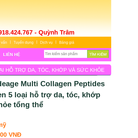
918.424.767 - Quỳnh Trâm
 vấn
Tuyển dụng
Dịch vụ
Bảng giá
LIÊN HỆ
ẠI HỖ TRỢ DA, TÓC, KHỚP VÀ SỨC KHỎE
eage Multi Collagen Peptides
n 5 loại hỗ trợ da, tóc, khớp
hỏe tổng thể
mỹ
000 VNĐ