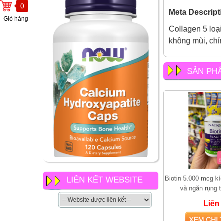
0
Meta Descrip
Giỏ hàng
Collagen 5 loạ
không mùi, chí
SẢN PH
NOW Calcium
Hydroxyapatite Caps có gì
Biotin 5.000 mcg k
LIÊN KẾT WEBSITE
khác so với các loại canxi
và ngăn rụng 
khác của now
Liên