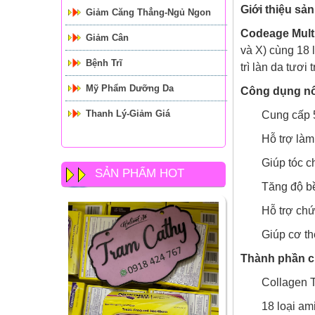
Giới thiệu sả
Giảm Căng Thẳng-Ngủ Ngon
Codeage Mult
Giảm Cân
và X) cùng 18 
Bệnh Trĩ
trì làn da tươ
Mỹ Phẩm Dưỡng Da
Công dụng nổi
Thanh Lý-Giảm Giá
Cung cấp 5
Hỗ trợ làm
Giúp tóc c
SẢN PHẨM HOT
Tăng độ b
Hỗ trợ ch
Giúp cơ th
Thành phần c
Collagen Ty
18 loại am