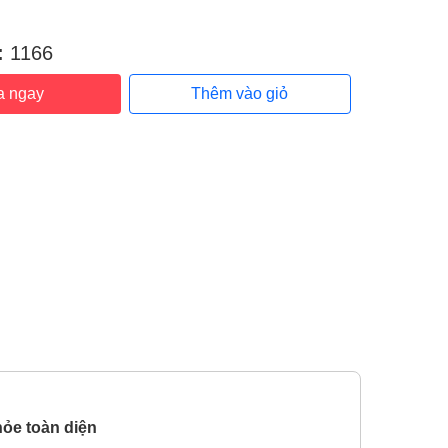
:
:
1166
a ngay
Thêm vào giỏ
hỏe toàn diện