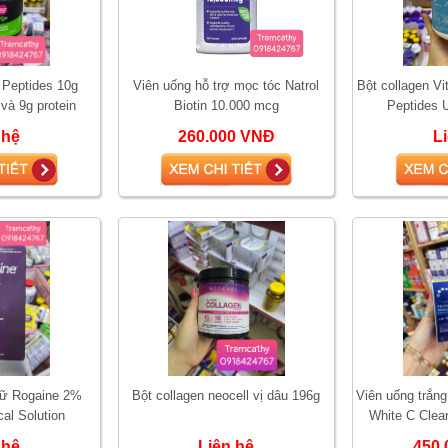
 Peptides 10g
Viên uống hỗ trợ mọc tóc Natrol
Bột collagen Vi
 và 9g protein
Biotin 10.000 mcg
Peptides 
 hệ
260.000 VNĐ
L
nữ Rogaine 2%
Bột collagen neocell vị dâu 196g
Viên uống trắng
cal Solution
White C Clear
 hệ
Liên hệ
450.