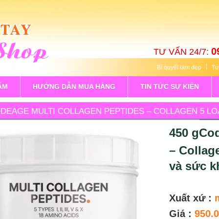
0
TƯ VẤN 24/7:
Bí quyết làm đẹp
Tư
ẨM
HƯỚNG DẪN MUA HÀNG
TIN TỨC SỰ KIỆN
DEAGE MULTI COLLAGEN PEPTIDES – COLLAGEN 5 LO
HỂ
450 gCod
– Collage
và sức k
Xuất xứ :
Giá :
950.