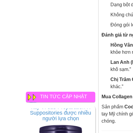
Dạng bột d
Không chứa
Đóng gói 
Đánh giá từ 
Hồng Vân
khỏe hơn n
Lan Anh (
khô sạm.”
Chị Trâm 
khác.”
Thuốc đặt trĩ tốt nhất hiện
TIN TỨC CẬP NHẬT
Mua Collagen
nay Vì sao Preparation H
Suppositories được nhiều
Sản phẩm
Cod
người lựa chọn
tay Mỹ chính gố
chóng.