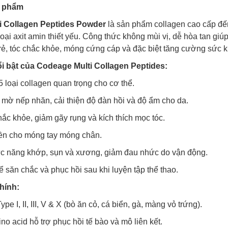
n phẩm
i Collagen Peptides Powder
là sản phẩm collagen cao cấp đến t
loại axit amin thiết yếu. Công thức không mùi vị, dễ hòa tan gi
i trẻ, tóc chắc khỏe, móng cứng cáp và đặc biệt tăng cường sứ
 bật của Codeage Multi Collagen Peptides:
 loại collagen quan trọng cho cơ thể.
 mờ nếp nhăn, cải thiện độ đàn hồi và độ ẩm cho da.
hắc khỏe, giảm gãy rụng và kích thích mọc tóc.
ền cho móng tay móng chân.
ức năng khớp, sụn và xương, giảm đau nhức do vận động.
ể săn chắc và phục hồi sau khi luyện tập thể thao.
hính:
pe I, II, III, V & X (bò ăn cỏ, cá biển, gà, màng vỏ trứng).
ino acid hỗ trợ phục hồi tế bào và mô liên kết.