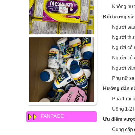
Không hươ
Đối tượng sử
Người sau 
Người thườ
Người có 
Người có v
Người vận 
Phụ nữ sau
Hướng dẫn s
Pha 1 muỗn
Uống 1-2 l
FANPAGE
Ưu điểm vượt 
Cung cấp đ