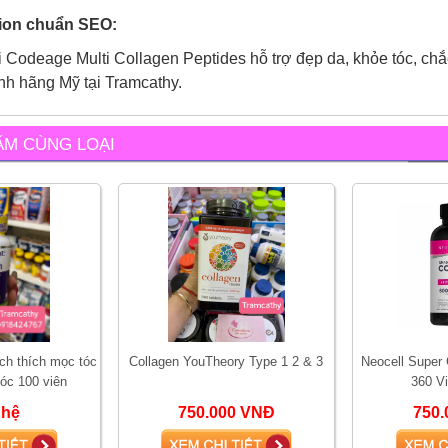
tion chuẩn SEO:
i Codeage Multi Collagen Peptides hỗ trợ đẹp da, khỏe tóc, chắ
nh hãng Mỹ tại Tramcathy.
ẨM CÙNG LOẠI
ích thích mọc tóc
Collagen YouTheory Type 1 2 & 3
Neocell Super 
tóc 100 viên
360 V
 hệ
750.000 VNĐ
750.