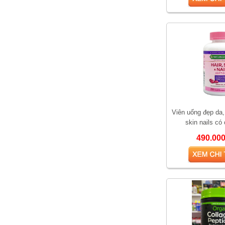
Viên uống đẹp da,
skin nails có
490.00
Vì sao Saw Palmetto
được gọi là “thảo dược
cho phái mạnh”?