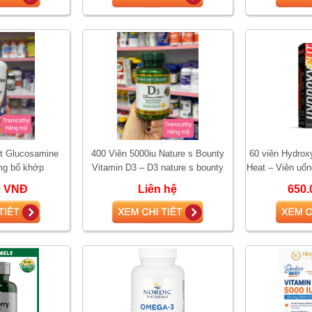
st Glucosamine
400 Viên 5000iu Nature s Bounty
60 viên Hydrox
mg bổ khớp
Vitamin D3 – D3 nature s bounty
Heat – Viên uốn
5000
tăng sin
0 VNĐ
Liên hệ
650.