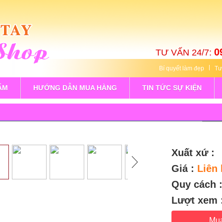
0
TƯ VẤN 24/7:
Bí quyết làm đẹp
Tư
ẨM
HƯỚNG DẪN MUA HÀNG
TIN TỨC SỰ KIỆN
Xuất xứ :
Giá :
Liên 
Quy cách 
Lượt xem 
Mu