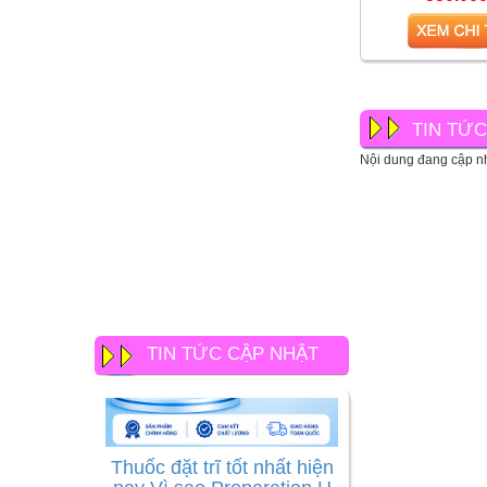
Bộ, 
TIN TỨ
Nội dung đang cập nh
TIN TỨC CẬP NHẬT
Thuốc đặt trĩ tốt nhất hiện
nay Vì sao Preparation H
Suppositories được nhiều