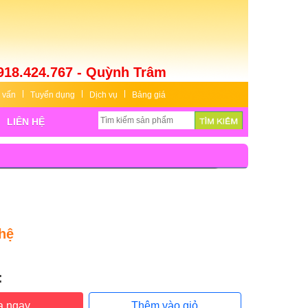
918.424.767 - Quỳnh Trâm
 vấn
Tuyển dụng
Dịch vụ
Bảng giá
LIÊN HỆ
hệ
:
:
a ngay
Thêm vào giỏ