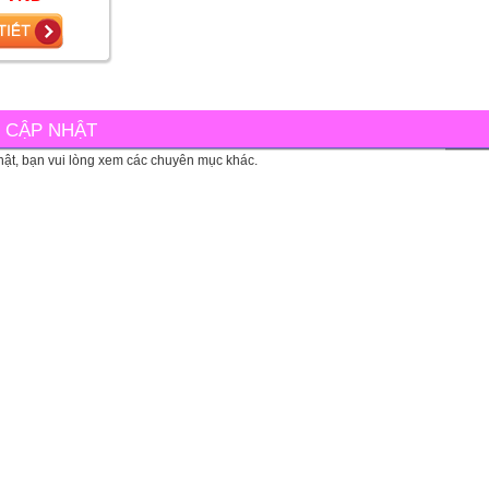
Thị
C CẬP NHẬT
ật, bạn vui lòng xem các chuyên mục khác.