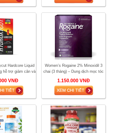
ycut Hardcore Liquid
Women’s Rogaine 2% Minoxidil 3
g hỗ trợ giảm cân và
chai (3 tháng) – Dung dịch mọc tóc
h nhiệt đốt mỡ
cho nữ, giảm rụng tóc và kích thíc
000 VNĐ
1.150.000 VNĐ