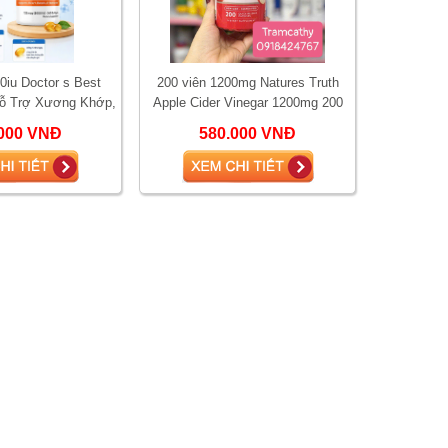
0iu Doctor s Best
200 viên 1200mg Natures Truth
Hỗ Trợ Xương Khớp,
Apple Cider Vinegar 1200mg 200
Sức Khỏe Tổng Thể
Viên – Giấm Táo Mỹ Hỗ Trợ Tiêu
000 VNĐ
580.000 VNĐ
Hóa