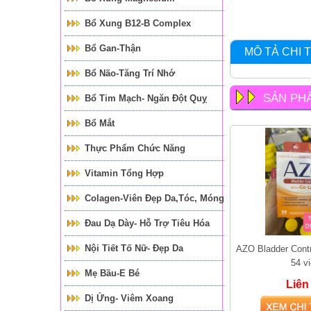
Bổ Xung B12-B Complex
Bổ Gan-Thận
MÔ TẢ CHI T
Bổ Não-Tăng Trí Nhớ
SẢN PH
Bổ Tim Mạch- Ngăn Đột Quỵ
Bổ Mắt
Thực Phẩm Chức Năng
Vitamin Tổng Hợp
Colagen-Viên Đẹp Da,tóc, Móng
Đau Dạ Dày- Hỗ Trợ Tiêu Hóa
Nội Tiết Tố Nữ- Đẹp Da
AZO Bladder Contr
54 v
Mẹ Bầu-E Bé
Liên
Dị Ứng- Viêm Xoang