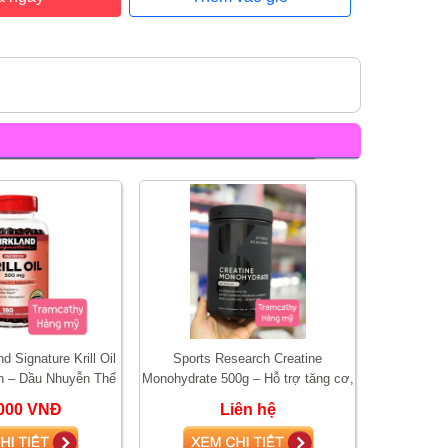
d Signature Krill Oil
Sports Research Creatine
n – Dầu Nhuyễn Thể
Monohydrate 500g – Hỗ trợ tăng cơ,
ợ Tim Mạch, Não B
tăng sức mạnh và hiệu suất tập
000 VNĐ
Liên hệ
luyện