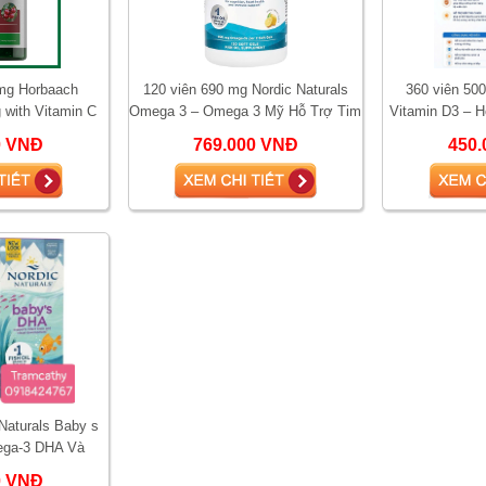
mg Horbaach
120 viên 690 mg Nordic Naturals
360 viên 500
 with Vitamin C
Omega 3 – Omega 3 Mỹ Hỗ Trợ Tim
Vitamin D3 – 
 tiết niệu, giảm
Mạch, Não Bộ, Mắt
Miễn Dịch Và 
0 VNĐ
769.000 VNĐ
450.
nhiễ
Naturals Baby s
ega-3 DHA Và
 Phát Triển Não
0 VNĐ