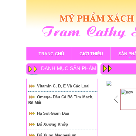
TRANG CHỦ
GIỚI THIỆU
SẢN PH
+
DANH MỤC SẢN PHẨM
Vitamin C, D, E Và Các Loại
Omega- Dầu Cá Bổ Tim Mạch,
Bổ Mắt
Hạ Sốt-Giảm Đau
Bổ Xương Khớp
Bổ Xung Magnesium