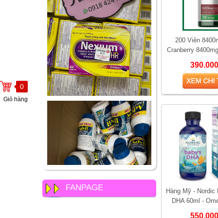
200 Viên 8400
Cranberry 8400mg
200 viên – Hỗ trợ
390.00
viêm 
0
Giỏ hàng
FANPAGE
Hàng Mỹ - Nordic 
DHA 60ml - Om
Vitamin D3 Hỗ Trợ
550.00