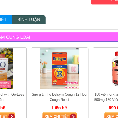
IẾT
BÌNH LUẬN
ẨM CÙNG LOẠI
ol with Go-Less
Siro giảm ho Delsym Cough 12 Hour
180 viên Kirklan
iên
Cough Relief
500mg 180 Viê
Omega 3 Hỗ Tr
 hệ
Liên hệ
690.