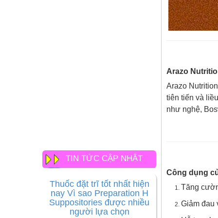
Arazo Nutritio
Arazo Nutritio
tiên tiến và l
như nghệ, Bosw
TIN TỨC CẬP NHẬT
Thuốc đặt trĩ tốt nhất hiện
Công dụng của
nay Vì sao Preparation H
Suppositories được nhiều
Tăng cường
người lựa chọn
Giảm đau v