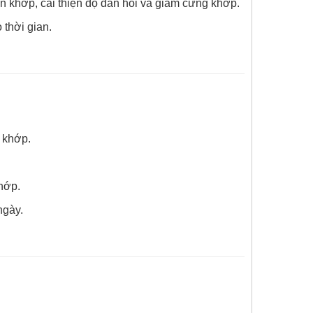
 khớp, cải thiện độ đàn hồi và giảm cứng khớp.
thời gian.
 khớp.
hớp.
ngày.