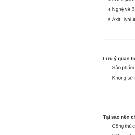
Nghệ và Bo
Axit Hyalu
Lưu ý quan t
Sản phẩm n
Không sử 
So sánh hai loại kem bôi
trĩ được yêu thích nhất
hiện nay
Tại sao nên c
Công thức 