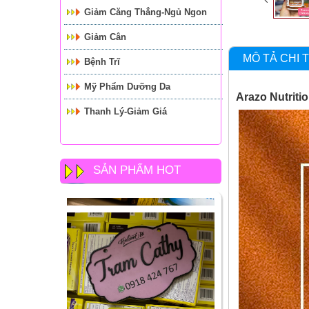
Giảm Căng Thẳng-Ngủ Ngon
Giảm Cân
MÔ TẢ CHI T
Bệnh Trĩ
Mỹ Phẩm Dưỡng Da
Arazo Nutriti
Thanh Lý-Giảm Giá
SẢN PHẨM HOT