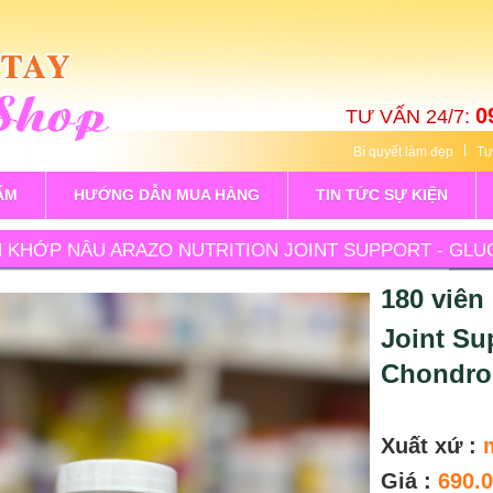
0
TƯ VẤN 24/7:
Bí quyết làm đẹp
Tư
ẨM
HƯỚNG DẪN MUA HÀNG
TIN TỨC SỰ KIỆN
ÊN KHỚP NÂU ARAZO NUTRITION JOINT SUPPORT - GL
180 viên
Joint Su
Chondro
Xuất xứ :
Giá :
690.