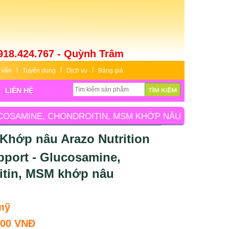
918.424.767 - Quỳnh Trâm
 vấn
Tuyển dụng
Dịch vụ
Bảng giá
LIÊN HỆ
UCOSAMINE, CHONDROITIN, MSM KHỚP NÂU
 Khớp nâu Arazo Nutrition
pport - Glucosamine,
itin, MSM khớp nâu
mỹ
000 VNĐ