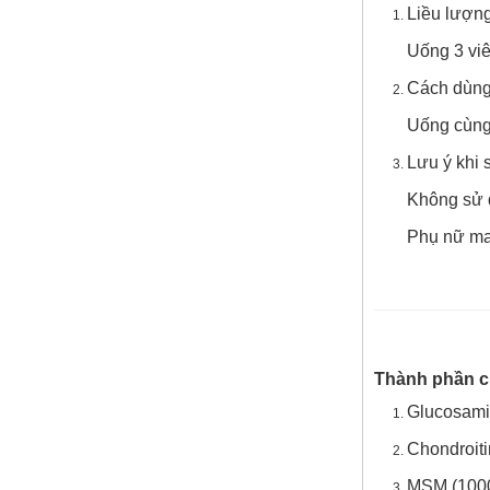
Liều lượn
Uống 3 viê
Cách dùng
Uống cùng 
Lưu ý khi 
Không sử 
Phụ nữ man
Vì sao Saw Palmetto
Thành phần ch
được gọi là “thảo dược
cho phái mạnh”?
Glucosamin
Chondroit
MSM (1000m