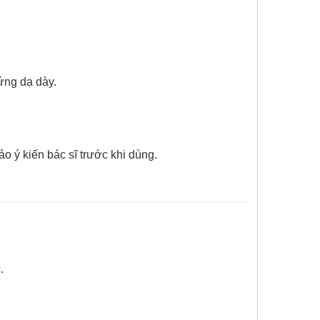
ứng dạ dày.
o ý kiến bác sĩ trước khi dùng.
.