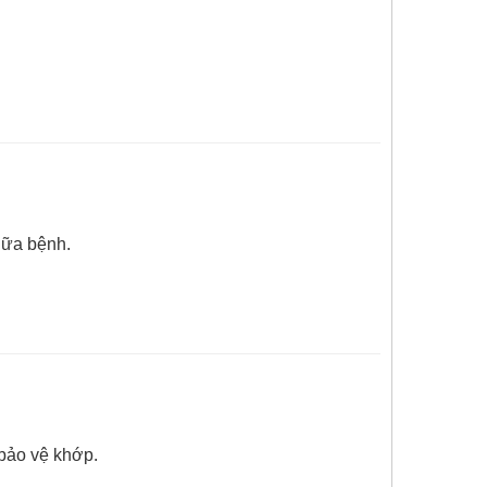
hữa bệnh.
 bảo vệ khớp.