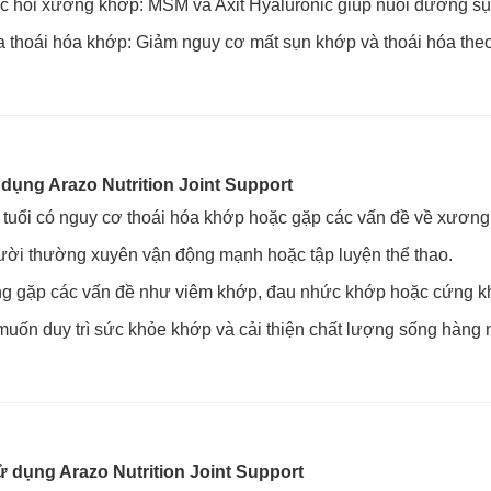
c hồi xương khớp: MSM và Axit Hyaluronic giúp nuôi dưỡng sụn
thoái hóa khớp: Giảm nguy cơ mất sụn khớp và thoái hóa theo 
dụng Arazo Nutrition Joint Support
tuổi có nguy cơ thoái hóa khớp hoặc gặp các vấn đề về xương
ời thường xuyên vận động mạnh hoặc tập luyện thể thao.
g gặp các vấn đề như viêm khớp, đau nhức khớp hoặc cứng k
uốn duy trì sức khỏe khớp và cải thiện chất lượng sống hàng 
dụng Arazo Nutrition Joint Support