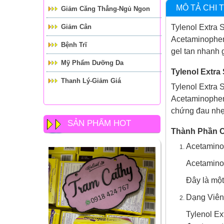
MÔ TẢ CHI T
Giảm Căng Thẳng-Ngủ Ngon
Giảm Cân
Tylenol Extra S
Acetaminophen
Bệnh Trĩ
gel tan nhanh 
Mỹ Phẩm Dưỡng Da
Tylenol Extra
Thanh Lý-Giảm Giá
Tylenol Extra 
Acetaminophen.
chứng đau nhẹ 
SẢN PHẨM HOT
Thành Phần C
Acetamin
Acetaminop
Đây là một
Dạng Viên
Tylenol Ex