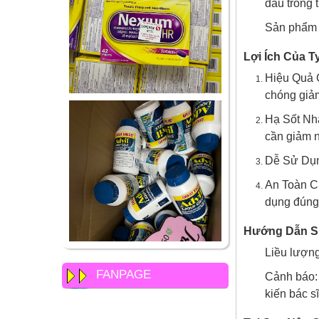
đau trong 
Sản phẩm 
Lợi Ích Của T
Hiệu Quả 
chóng giả
Hạ Sốt Nha
cần giảm n
Dễ Sử Dụng
An Toàn Ch
dụng đúng 
Hướng Dẫn Sử
Liều lượng
FANPAGE
Cảnh báo: 
kiến bác s