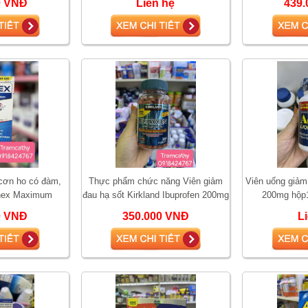
0 VNĐ
Liên hệ
439.
 cơn ho có đàm,
Thực phẩm chức năng Viên giảm
Viên uống giảm 
nex Maximum
đau hạ sốt Kirkland Ibuprofen 200mg
200mg hộp1
iên uống cắt cơn
500 viên Mỹ
0 VNĐ
350.000 VNĐ
L
 đàm