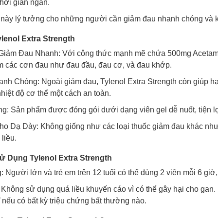
thời gian ngắn.
này lý tưởng cho những người cần giảm đau nhanh chóng và k
ylenol Extra Strength
Giảm Đau Nhanh: Với công thức mạnh mẽ chứa 500mg Acetamin
m các cơn đau như đau đầu, đau cơ, và đau khớp.
nh Chóng: Ngoài giảm đau, Tylenol Extra Strength còn giúp hạ 
hiệt độ cơ thể một cách an toàn.
: Sản phẩm được đóng gói dưới dạng viên gel dễ nuốt, tiện lợ
o Dạ Dày: Không giống như các loại thuốc giảm đau khác như 
liều.
 Dụng Tylenol Extra Strength
: Người lớn và trẻ em trên 12 tuổi có thể dùng 2 viên mỗi 6 giờ
Không sử dụng quá liều khuyến cáo vì có thể gây hại cho gan
ĩ nếu có bất kỳ triệu chứng bất thường nào.