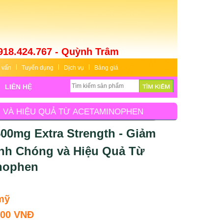
918.424.767 - Quỳnh Trâm
 vấn
Tuyển dụng
Dịch vụ
Bảng giá
LIÊN HỆ
 VÀ HIỆU QUẢ TỪ ACETAMINOPHEN
500mg Extra Strength - Giảm
nh Chóng và Hiệu Quả Từ
nophen
mỹ
000 VNĐ