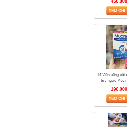
450.00
14 Viên uống cắt
tức ngực Muci
Strength 42 viênV
190.00
Vì sao Saw Palmetto
ho có
được gọi là “thảo dược
cho phái mạnh”?