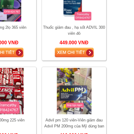
mg 2lọ 365 viên
Thuốc giảm đau , hạ sốt ADVIL 300
viên đỏ
000 VNĐ
449.000 VNĐ
500mg 225 viên
Advil pm 120 viên-Viên giảm đau
Advil PM 200mg của Mỹ dùng ban
đêm