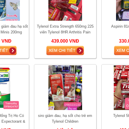
n giảm đau hạ sốt
Tylenol Extra Strength 650mg 225
Aspirin 81
s Minis 200mg
viên Tylenol 8HR Arthritis Pain
apsules advil gel
0 VNĐ
439.000 VNĐ
330.
ống Trị Ho Có
siro giảm đau, hạ sốt cho trẻ em
Tylenol 
Expectorant &
Tylenol Children
 12 Hour 42 viên