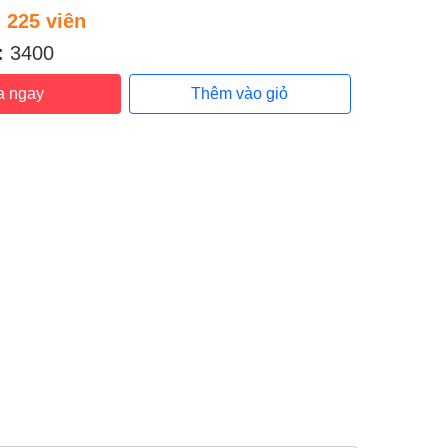
:
225 viên
:
3400
a ngay
Thêm vào giỏ