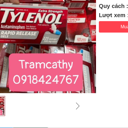
Quy cách 
Lượt xem 
Mu