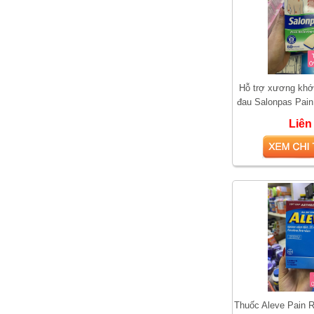
Hỗ trợ xương khớ
đau Salonpas Pain
60 mi
Liên
So sánh hai loại kem bôi
trĩ được yêu thích nhất
hiện nay
Thuốc Aleve Pain 