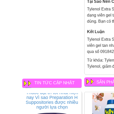
Tại Sao Nên C
Tylenol Extra 
dạng viên gel 
dùng. Bạn có t
Kết Luận
Tylenol Extra 
viên gel tan n
qua số 091842
Từ khóa: Tylen
Tylenol, giảm 
SẢN PH
TIN TỨC CẬP NHẬT
Thuốc đặt trĩ tốt nhất hiện
nay Vì sao Preparation H
Suppositories được nhiều
người lựa chọn