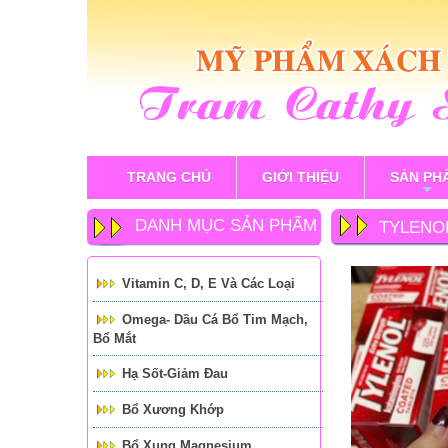
TRANG CHỦ
GIỚI THIỆU
SẢN PH
+
DANH MỤC SẢN PHẨM
TYLENO
Vitamin C, D, E Và Các Loại
Omega- Dầu Cá Bổ Tim Mạch,
Bổ Mắt
Hạ Sốt-Giảm Đau
Bổ Xương Khớp
Bổ Xung Magnesium