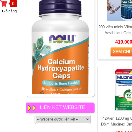
0
Giỏ hàng
200 viên minis Viê
Advil Liqui Gel
Ibuprofen Liquid C
419.00
NOW Calcium
LIÊN KẾT WEBSITE
Hydroxyapatite Caps có gì
khác so với các loại canxi
42Viên 1200mg U
khác của now
Đờm Mucinex Dm 
Cough Suppressant