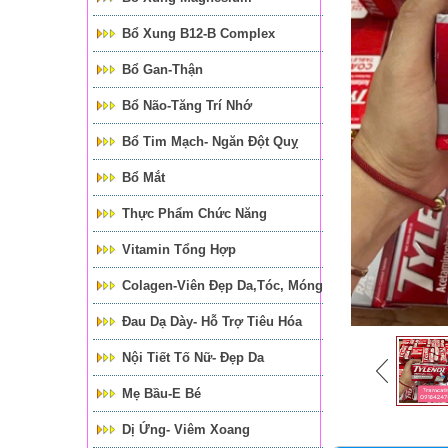
Bổ Xung B12-B Complex
Bổ Gan-Thận
Bổ Não-Tăng Trí Nhớ
Bổ Tim Mạch- Ngăn Đột Quỵ
Bổ Mắt
Thực Phẩm Chức Năng
Vitamin Tổng Hợp
Colagen-Viên Đẹp Da,tóc, Móng
Đau Dạ Dày- Hỗ Trợ Tiêu Hóa
Nội Tiết Tố Nữ- Đẹp Da
Mẹ Bầu-E Bé
Dị Ứng- Viêm Xoang