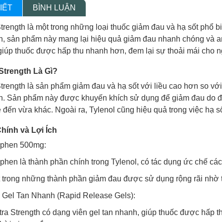
IẾT
BÌNH LUẬN
trength là một trong những loại thuốc giảm đau và hạ sốt phổ bi
, sản phẩm này mang lại hiệu quả giảm đau nhanh chóng và an
giúp thuốc được hấp thu nhanh hơn, đem lại sự thoải mái cho n
 Strength Là Gì?
Strength là sản phẩm giảm đau và hạ sốt với liều cao hơn so v
 Sản phẩm này được khuyến khích sử dụng để giảm đau do đau 
đến vừa khác. Ngoài ra, Tylenol cũng hiệu quả trong việc hạ số
hính và Lợi Ích
ophen 500mg:
hen là thành phần chính trong Tylenol, có tác dụng ức chế các
 trong những thành phần giảm đau được sử dụng rộng rãi nhờ t
 Gel Tan Nhanh (Rapid Release Gels):
tra Strength có dạng viên gel tan nhanh, giúp thuốc được hấp 