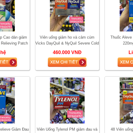
p Cao dán giảm
Viên uống giảm ho và cảm cúm
Thuốc Aleve
 Relieving Patch
Vicks DayQuil & NyQuil Severe Cold
220mg
ếng
& Flu 48 Liquicaps
 hệ
460.000 VNĐ
L
Relieve Giảm Đau
Viên Uống Tylenol PM giảm đau và
48 Viên uốn