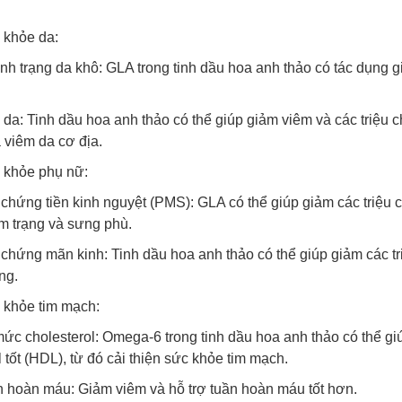
 khỏe da:
tình trạng da khô: GLA trong tinh dầu hoa anh thảo có tác dụng g
.
da: Tinh dầu hoa anh thảo có thể giúp giảm viêm và các triệu 
viêm da cơ địa.
 khỏe phụ nữ:
 chứng tiền kinh nguyệt (PMS): GLA có thể giúp giảm các triệu
âm trạng và sưng phù.
 chứng mãn kinh: Tinh dầu hoa anh thảo có thể giúp giảm các t
ng.
 khỏe tim mạch:
mức cholesterol: Omega-6 trong tinh dầu hoa anh thảo có thể g
l tốt (HDL), từ đó cải thiện sức khỏe tim mạch.
n hoàn máu: Giảm viêm và hỗ trợ tuần hoàn máu tốt hơn.