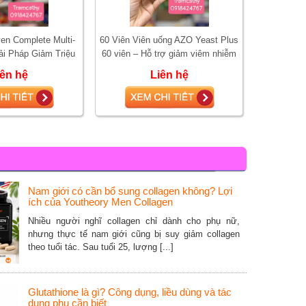
ven Complete Multi-
60 Viên Viên uống AZO Yeast Plus
ải Pháp Giảm Triệu
60 viên – Hỗ trợ giảm viêm nhiễm
nh Toàn Diện, Hiệu
vùng kín, ngứa rát và huyết trắng
iên hệ
Liên hệ
uả Nh
Nam giới có cần bổ sung collagen không? Lợi
ích của Youtheory Men Collagen
Nhiều người nghĩ collagen chỉ dành cho phụ nữ,
nhưng thực tế nam giới cũng bị suy giảm collagen
theo tuổi tác. Sau tuổi 25, lượng [...]
Glutathione là gì? Công dụng, liều dùng và tác
dụng phụ cần biết