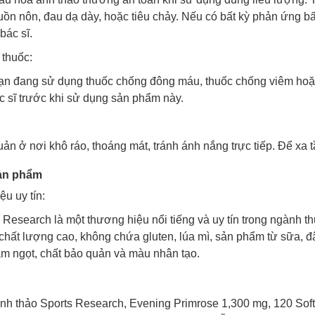
ồn nôn, đau dạ dày, hoặc tiêu chảy. Nếu có bất kỳ phản ứng 
bác sĩ.
 thuốc:
n đang sử dụng thuốc chống đông máu, thuốc chống viêm hoặc 
c sĩ trước khi sử dụng sản phẩm này.
ản ở nơi khô ráo, thoáng mát, tránh ánh nắng trực tiếp. Để xa t
ản phẩm
u uy tín:
 Research là một thương hiệu nổi tiếng và uy tín trong ngành 
hất lượng cao, không chứa gluten, lúa mì, sản phẩm từ sữa, đ
àm ngọt, chất bảo quản và màu nhân tạo.
nh thảo Sports Research, Evening Primrose 1,300 mg, 120 Soft