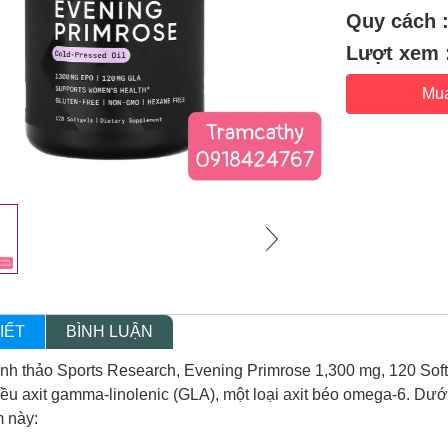
Quy cách 
Lượt xem 
Mu
IẾT
BÌNH LUẬN
nh thảo Sports Research, Evening Primrose 1,300 mg, 120 Sof
iều axit gamma-linolenic (GLA), một loại axit béo omega-6. Dưới 
 này: