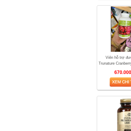
Viên hỗ trợ đư
Trunature Cranber
670.00
Vì sao Saw Palmetto
được gọi là “thảo dược
cho phái mạnh”?