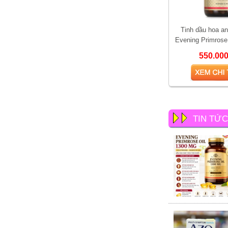
Tinh dầu hoa an
Evening Primrose
viê
550.00
TIN TỨ
So sánh hai loại kem bôi
trĩ được yêu thích nhất
hiện nay