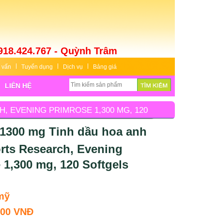
918.424.767 - Quỳnh Trâm
 vấn
Tuyển dụng
Dịch vụ
Bảng giá
LIÊN HỆ
, EVENING PRIMROSE 1,300 MG, 120
 1300 mg Tinh dầu hoa anh
rts Research, Evening
 1,300 mg, 120 Softgels
mỹ
000 VNĐ