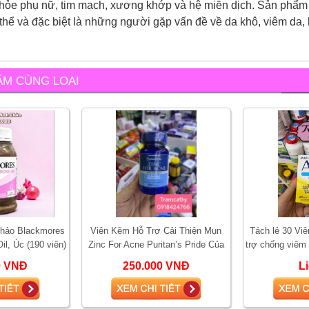
khỏe phụ nữ, tim mạch, xương khớp và hệ miễn dịch. Sản phẩm
thể và đặc biệt là những người gặp vấn đề về da khô, viêm da, 
ẨM CÙNG LOẠI
thảo Blackmores
Viên Kẽm Hỗ Trợ Cải Thiện Mụn
Tách lẻ 30 Vi
il, Úc (190 viên)
Zinc For Acne Puritan’s Pride Của
trợ chống viêm
tóc, cân bằng n
Mỹ 100 Viên
Yeast P
0 VNĐ
250.000 VNĐ
L