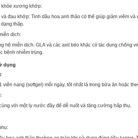
c khỏe xương khớp:
và đau khớp: Tinh dầu hoa anh thảo có thể giúp giảm viêm và 
 dạng thấp.
miễn dịch:
 hệ miễn dịch: GLA và các axit béo khác có tác dụng chống vi
ác bệnh nhiễm trùng.
ử dụng
:
 viên nang (softgel) mỗi ngày, tốt nhất là trong bữa ăn hoặc the
:
ùng với một ly nước đầy để dễ nuốt và tăng cường hấp thụ.
phụ:
ầu hoa anh thảo thường an toàn khi sử dụng đúng liều lượng. 