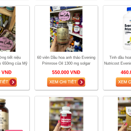
ờng tiết niệu
60 viên Dầu hoa anh thảo Evening
Tinh dầu hoa
ry 650mg của Mỹ
Primrose Oil 1300 mg solgar
Nutricost Eveni
mg hộ
0 VNĐ
550.000 VNĐ
460.