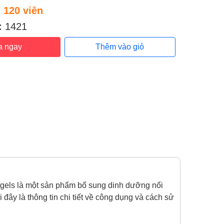
:
120 viên
:
1421
a ngay
Thêm vào giỏ
tgels là một sản phẩm bổ sung dinh dưỡng nổi
đây là thông tin chi tiết về công dụng và cách sử