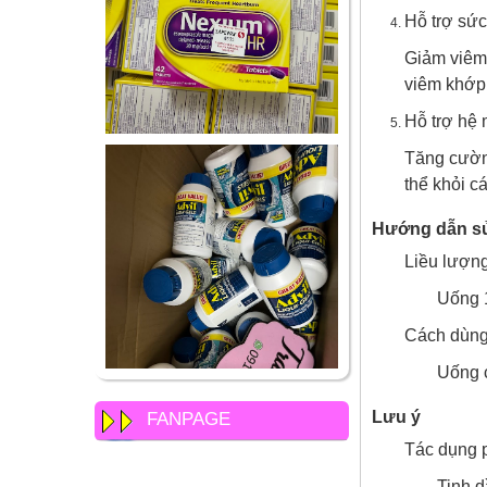
Hỗ trợ sứ
Giảm viêm 
viêm khớp
Hỗ trợ hệ 
Tăng cường
thể khỏi c
Hướng dẫn s
Liều lượng
Uống 1
Cách dùng
Uống c
Lưu ý
FANPAGE
Tác dụng 
Tinh d