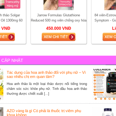
h thảo Solgar
Jarrow Formulas Glutathione
84 viên-Estro
 Oil 1300mg 60
Reduced 500 mg viên chống oxy hóa
Symptom - Gi
n
trẻ hóa da giảm thâm nám trắng da
Chứng Mãn Ki
0 VNĐ
450.000 VNĐ
L
Q
C CẬP NHẬT
Tác dụng của hoa anh thảo đối với phụ nữ – Vì
sao nhiều chị em quan tâm?
Hoa anh thảo là một loại thảo dược nổi tiếng trong
chăm sóc sức khỏe phụ nữ. Tinh dầu hoa anh thảo
thường được chiết xuất [...]
AZO vàng là gì Có phải là thuốc trị viêm phụ
khoa không