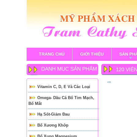
TRANG CHỦ
GIỚI THIỆU
SẢN PH
+
DANH MỤC SẢN PHẨM
120 VIÊ
SOFTGE
Vitamin C, D, E Và Các Loại
Omega- Dầu Cá Bổ Tim Mạch,
Bổ Mắt
Hạ Sốt-Giảm Đau
Bổ Xương Khớp
Bổ Xung Magnesium