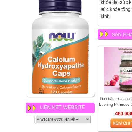
khỏe da, sức 
sức khỏe tổng 
kinh.
SẢN PH
Tinh dầu Hoa anh 
NOW Calcium
Evening Primrose O
LIÊN KẾT WEBSITE
Hydroxyapatite Caps có gì
giúp làm đẹp da 
480.00
khác so với các loại canxi
khác của now