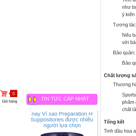
như bu
ý kiến 
Tương tác
Nếu bạ
với bá
Bảo quản:
Bảo qu
Chất lượng s
Thương hiệ
0
Sports
Thuốc đặt trĩ tốt nhất hiện
TIN TỨC CẬP NHẬT
Giỏ hàng
phẩm c
nay Vì sao Preparation H
chất l
Suppositories được nhiều
người lựa chọn
Tổng kết
Tinh dầu hoa a