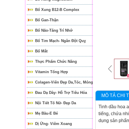
Bổ Xung B12-B Complex
Bổ Gan-Thận
Bổ Não-Tăng Trí Nhớ
Bổ Tim Mạch- Ngăn Đột Quỵ
Bổ Mắt
Thực Phẩm Chức Năng
Vitamin Tổng Hợp
Colagen-Viên Đẹp Da,tóc, Móng
Đau Dạ Dày- Hỗ Trợ Tiêu Hóa
MÔ TẢ CHI T
Nội Tiết Tố Nữ- Đẹp Da
Tinh dầu hoa a
Mẹ Bầu-E Bé
tiếng, chứa nh
dụng sản phẩm
Dị Ứng- Viêm Xoang