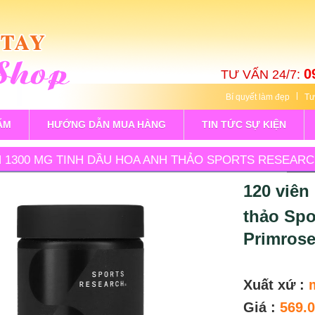
0
TƯ VẤN 24/7:
Bí quyết làm đẹp
Tư
ẨM
HƯỚNG DẪN MUA HÀNG
TIN TỨC SỰ KIỆN
N 1300 MG TINH DẦU HOA ANH THẢO SPORTS RESEARCH
LS
120 viên
thảo Spo
Primrose
Xuất xứ :
Giá :
569.