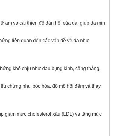
iữ ẩm và cải thiện độ đàn hồi của da, giúp da mịn
chứng liên quan đến các vấn đề về da như
 chứng khó chịu như đau bụng kinh, căng thẳng,
riệu chứng như bốc hỏa, đổ mồ hôi đêm và thay
iúp giảm mức cholesterol xấu (LDL) và tăng mức