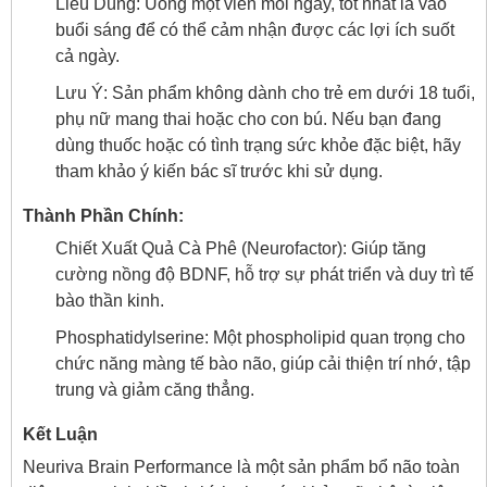
Liều Dùng: Uống một viên mỗi ngày, tốt nhất là vào
buổi sáng để có thể cảm nhận được các lợi ích suốt
cả ngày.
Lưu Ý: Sản phẩm không dành cho trẻ em dưới 18 tuổi,
phụ nữ mang thai hoặc cho con bú. Nếu bạn đang
dùng thuốc hoặc có tình trạng sức khỏe đặc biệt, hãy
tham khảo ý kiến bác sĩ trước khi sử dụng.
Thành Phần Chính:
Chiết Xuất Quả Cà Phê (Neurofactor): Giúp tăng
cường nồng độ BDNF, hỗ trợ sự phát triển và duy trì tế
bào thần kinh.
Phosphatidylserine: Một phospholipid quan trọng cho
chức năng màng tế bào não, giúp cải thiện trí nhớ, tập
trung và giảm căng thẳng.
Kết Luận
Neuriva Brain Performance là một sản phẩm bổ não toàn