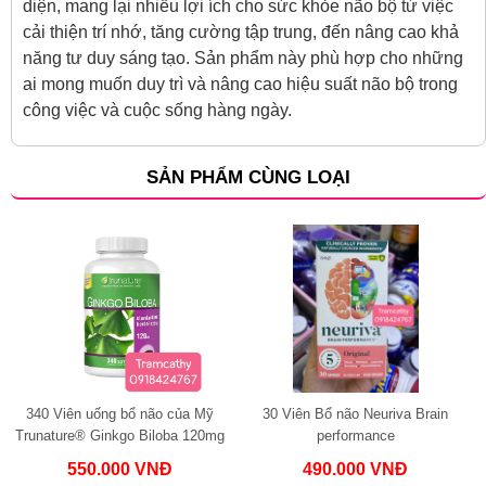
diện, mang lại nhiều lợi ích cho sức khỏe não bộ từ việc
cải thiện trí nhớ, tăng cường tập trung, đến nâng cao khả
năng tư duy sáng tạo. Sản phẩm này phù hợp cho những
ai mong muốn duy trì và nâng cao hiệu suất não bộ trong
công việc và cuộc sống hàng ngày.
SẢN PHẨM CÙNG LOẠI
340 Viên uống bổ não của Mỹ
30 Viên Bổ não Neuriva Brain
Trunature® Ginkgo Biloba 120mg
performance
with Vinpocetine 340 viên
550.000 VNĐ
490.000 VNĐ