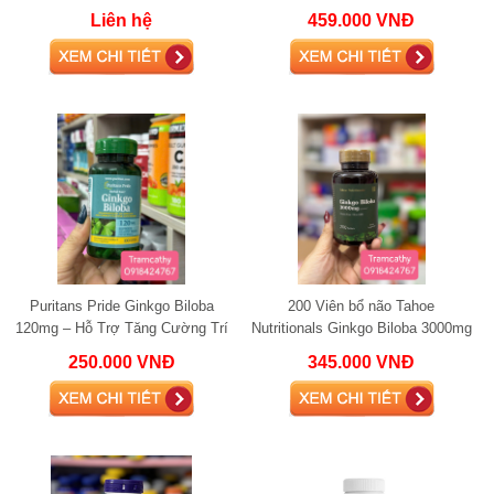
Tăng Cường Trí Nhớ Và Tinh
Trí Nhớ & Tập Trung, Hỗ Trợ
Liên hệ
459.000 VNĐ
Thần Minh Mẫ
Tuần Hoàn Máu
Puritans Pride Ginkgo Biloba
200 Viên bổ não Tahoe
120mg – Hỗ Trợ Tăng Cường Trí
Nutritionals Ginkgo Biloba 3000mg
Nhớ và Chức Năng Não Bộ
- Hỗ trợ trí não và tuần hoàn máu
250.000 VNĐ
345.000 VNĐ