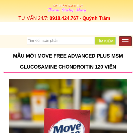
TƯ VẤN 24/7:
0918.424.767 - Quỳnh Trâm
Togg
navi
MẪU MỚI MOVE FREE ADVANCED PLUS MSM
GLUCOSAMINE CHONDROITIN 120 VIÊN