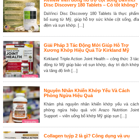
Disc Discovery 180 Tablets – Có tốt không?
DaVinci Disc Discovery 180 Tablets là thực phẩm
bổ sung từ Mỹ, giúp hỗ trợ sức khỏe cột sống, đĩa
đệm và sụn khớp. [...]
Giải Pháp 3 Tác Động Mới Giúp Hỗ Trợ
Xương Khớp Hiệu Quả Từ Kirkland Mỹ
Kirkland Triple Action Joint Health – công thức 3 tác
động từ Mỹ giúp bảo vệ sụn khớp, duy trì dịch khớp
và tăng độ linh [...]
Nguyên Nhân Khiến Khớp Yếu Và Cách
Phòng Ngừa Hiệu Quả
Khám phá nguyên nhân khiến khớp yếu và cách
phòng ngừa hiệu quả với Arazo Nutrition Joint
Support – viên uống bổ khớp Mỹ giúp sụn [...]
Collagen tuýp 2 là gì? Công dụng và ưu