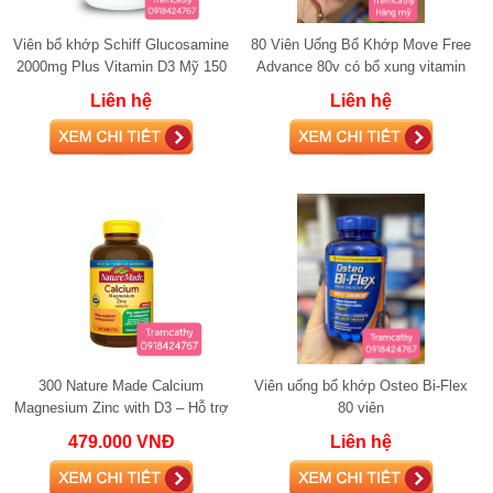
Viên bổ khớp Schiff Glucosamine
80 Viên Uống Bổ Khớp Move Free
2000mg Plus Vitamin D3 Mỹ 150
Advance 80v có bổ xung vitamin
viên
D3 glucosamine
Liên hệ
Liên hệ
300 Nature Made Calcium
Viên uống bổ khớp Osteo Bi-Flex
Magnesium Zinc with D3 – Hỗ trợ
80 viên
xương khớp, cơ bắp và sức khỏe
479.000 VNĐ
Liên hệ
tổng thể