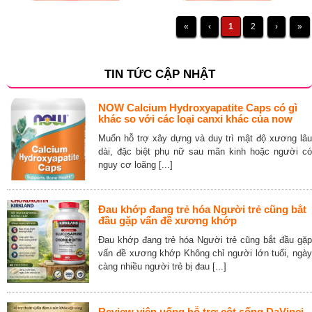
«
‹
1
2
›
»
TIN TỨC CẬP NHẬT
NOW Calcium Hydroxyapatite Caps có gì
khác so với các loại canxi khác của now
Muốn hỗ trợ xây dựng và duy trì mật độ xương lâu
dài, đặc biệt phụ nữ sau mãn kinh hoặc người có
nguy cơ loãng [...]
Đau khớp đang trẻ hóa Người trẻ cũng bắt
đầu gặp vấn đề xương khớp
Đau khớp đang trẻ hóa Người trẻ cũng bắt đầu gặp
vấn đề xương khớp Không chỉ người lớn tuổi, ngày
càng nhiều người trẻ bị đau [...]
Review viên uống hỗ trợ cột sống DaVinci