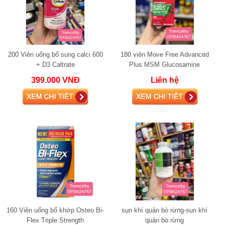
200 Viên uống bổ sung calci 600
180 viên Move Free Advanced
+ D3 Caltrate
Plus MSM Glucosamine
Chondroitin120 viên chính hãng
399.000 VNĐ
Liên hệ
Mỹ
160 Viên uống bổ khớp Osteo Bi-
sụn khí quản bò rừng-sụn khí
Flex Triple Strength
quản bò rừng