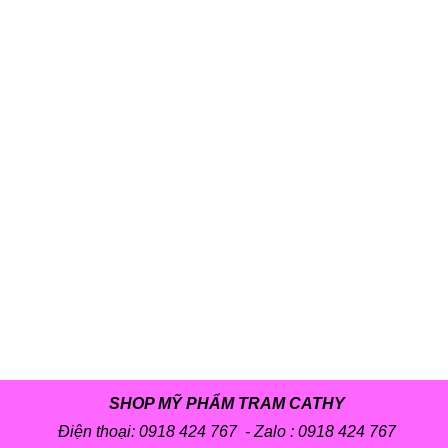
SHOP MỸ PHẨM TRAM CATHY
Điện thoại: 0918 424 767 - Zalo :
0918 424 767