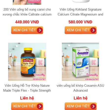
200 Viên uống bổ xung canxi cho
Viên Uống Kirkland Signature
xưong chắc khỏe Caltrate calcium
Calcium Citrate Magnesium and
600mg kèm Vitamin D3
Zinc 500mg bổ xung canxi
449.000 VNĐ
580.000 VNĐ
Viên Uống Hỗ Trợ Khớp Nature
viên uống bổ khớp Cosamin ASU
Made Triple Flex - Triple Strength
Advanced
+ D3 glucosamine
Liên hệ
Liên hệ