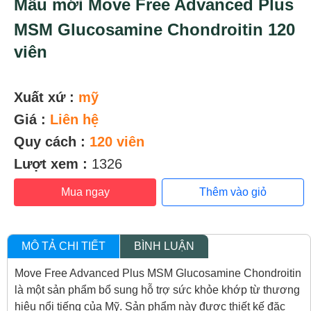
Mẫu mới Move Free Advanced Plus
MSM Glucosamine Chondroitin 120
viên
Xuất xứ :
mỹ
Giá :
Liên hệ
Quy cách :
120 viên
Lượt xem :
1326
Mua ngay
Thêm vào giỏ
MÔ TẢ CHI TIẾT
BÌNH LUẬN
Move Free Advanced Plus MSM Glucosamine Chondroitin
là một sản phẩm bổ sung hỗ trợ sức khỏe khớp từ thương
hiệu nổi tiếng của Mỹ. Sản phẩm này được thiết kế đặc