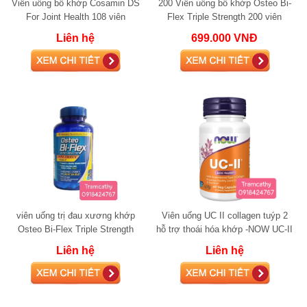
Viên uống bổ khớp Cosamin DS
200 Viên uống bổ khớp Osteo Bi-
For Joint Health 108 viên
Flex Triple Strength 200 viên
glucosamine
glucosamine
Liên hệ
699.000 VNĐ
viên uống trị đau xương khớp
Viên uống UC II collagen tuýp 2
Osteo Bi-Flex Triple Strength
hỗ trợ thoái hóa khớp -NOW UC-II
+Vitamin D 220 viên glucosamine
Liên hệ
Liên hệ