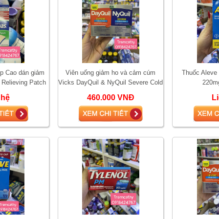
p Cao dán giảm
Viên uống giảm ho và cảm cúm
Thuốc Aleve
 Relieving Patch
Vicks DayQuil & NyQuil Severe Cold
220mg
ếng
& Flu 48 Liquicaps
 hệ
460.000 VNĐ
L