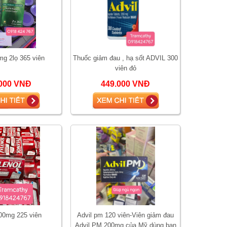
mg 2lọ 365 viên
Thuốc giảm đau , hạ sốt ADVIL 300
viên đỏ
000 VNĐ
449.000 VNĐ
500mg 225 viên
Advil pm 120 viên-Viên giảm đau
Advil PM 200mg của Mỹ dùng ban