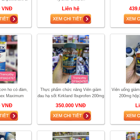
 12 Hour 42 viên
0 VNĐ
Liên hệ
439.
 cơn ho có đàm,
Thực phẩm chức năng Viên giảm
Viên uống giảm 
nex Maximum
đau hạ sốt Kirkland Ibuprofen 200mg
200mg hộp1
iên uống cắt cơn
500 viên Mỹ
0 VNĐ
350.000 VNĐ
L
 đàm