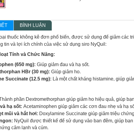
IẾT
BÌNH LUẬN
loại thuốc không kê đơn phổ biến, được sử dụng để giảm các 
g tin và lợi ích chính của việc sử dụng siro NyQuil:
oạt Tính và Chức Năng:
ophen (650 mg):
Giúp giảm đau và hạ sốt.
horphan HBr (30 mg):
Giúp giảm ho.
e Succinate (12.5 mg):
Là một chất kháng histamine, giúp giảm
hành phần Dextromethorphan giúp giảm ho hiệu quả, giúp bạn 
và hạ sốt:
Acetaminophen giúp giảm các cơn đau nhẹ và hạ số
t mũi và hắt hơi:
Doxylamine Succinate giúp giảm triệu chứng 
 ngon:
NyQuil được thiết kế để sử dụng vào ban đêm, giúp bạn
chứng cảm lạnh và cúm.