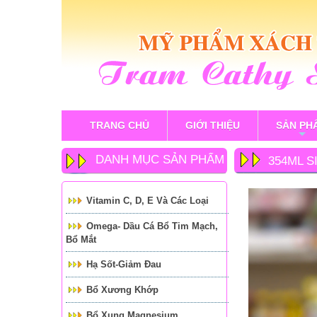
TRANG CHỦ
GIỚI THIỆU
SẢN PH
+
DANH MỤC SẢN PHẨM
354ML S
Vitamin C, D, E Và Các Loại
Omega- Dầu Cá Bổ Tim Mạch,
Bổ Mắt
Hạ Sốt-Giảm Đau
Bổ Xương Khớp
Bổ Xung Magnesium