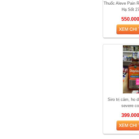
Thuốc Aleve Pain 
Hạ Sốt 2
550.00
So sánh hai loại kem bôi
trĩ được yêu thích nhất
hiện nay
Siro trị cảm, ho 
severe co
399.00