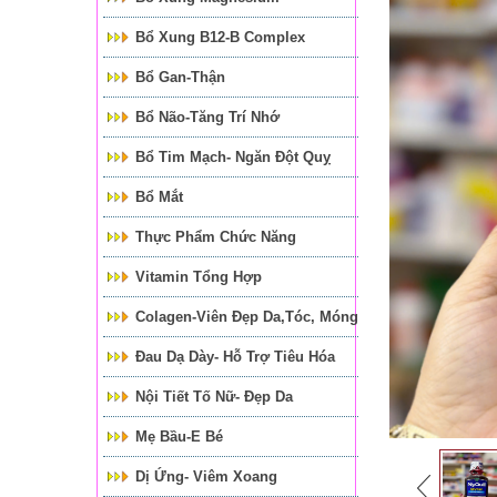
Bổ Xung B12-B Complex
Bổ Gan-Thận
Bổ Não-Tăng Trí Nhớ
Bổ Tim Mạch- Ngăn Đột Quỵ
Bổ Mắt
Thực Phẩm Chức Năng
Vitamin Tổng Hợp
Colagen-Viên Đẹp Da,tóc, Móng
Đau Dạ Dày- Hỗ Trợ Tiêu Hóa
Nội Tiết Tố Nữ- Đẹp Da
Mẹ Bầu-E Bé
Dị Ứng- Viêm Xoang