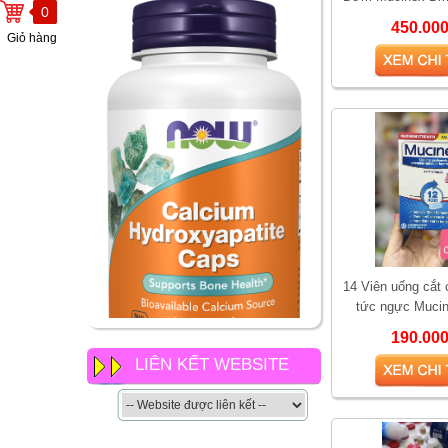
0
Cough Suppressant
450.00
Giỏ hàng
14 Viên uống cắt
tức ngực Muci
Strength 42 viênV
190.00
ho có
NOW Calcium
LIÊN KẾT WEBSITE
Hydroxyapatite Caps có gì
khác so với các loại canxi
khác của now