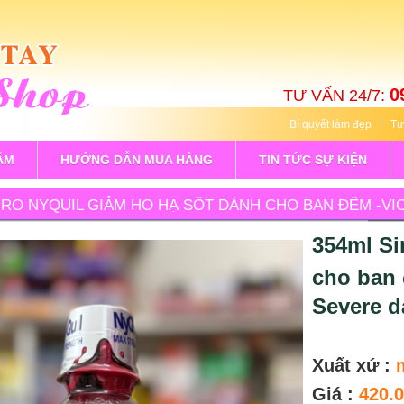
0
TƯ VẤN 24/7:
Bí quyết làm đẹp
Tư
ẨM
HƯỚNG DẪN MUA HÀNG
TIN TỨC SỰ KIỆN
IRO NYQUIL GIẢM HO HẠ SỐT DÀNH CHO BAN ĐÊM -VI
354ml Si
cho ban 
Severe d
Xuất xứ :
Giá :
420.