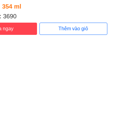
:
354 ml
:
3690
a ngay
Thêm vào giỏ