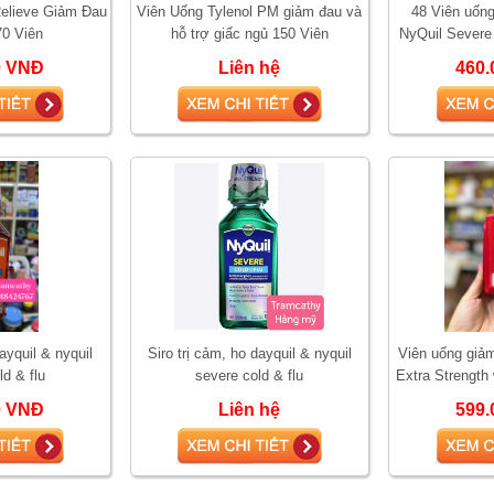
Relieve Giảm Đau
Viên Uống Tylenol PM giảm đau và
48 Viên uốn
70 Viên
hỗ trợ giấc ngủ 150 Viên
NyQuil Severe
cúm
0 VNĐ
Liên hệ
460.
dayquil & nyquil
Siro trị cảm, ho dayquil & nyquil
Viên uống giảm
ld & flu
severe cold & flu
Extra Strength
0 VNĐ
Liên hệ
599.