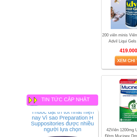
200 viên minis Viê
Advil Liqui Gel
Ibuprofen Liquid C
419.00
TIN TỨC CẬP NHẬT
Thuốc đặt trĩ tốt nhất hiện
nay Vì sao Preparation H
Suppositories được nhiều
người lựa chọn
42Viên 1200mg U
Đờm Mucinex Dm 