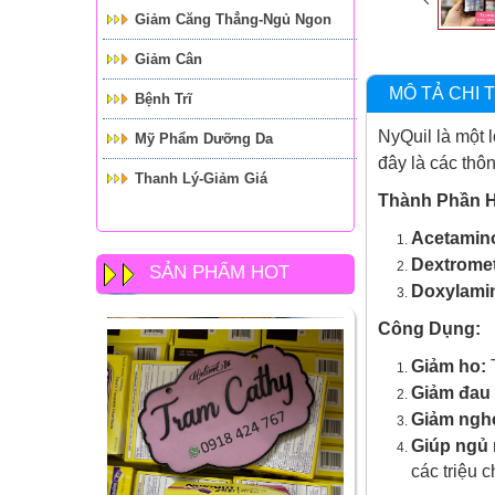
Giảm Căng Thẳng-Ngủ Ngon
Giảm Cân
MÔ TẢ CHI T
Bệnh Trĩ
NyQuil là một 
Mỹ Phẩm Dưỡng Da
đây là các thôn
Thanh Lý-Giảm Giá
Thành Phần H
Acetamin
Dextromet
SẢN PHẨM HOT
Doxylamin
Công Dụng:
Giảm ho:
T
Giảm đau 
Giảm nghẹ
Giúp ngủ
các triệu 