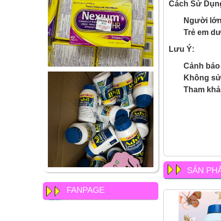
Cách Sử Dụn
Người lớn 
Trẻ em dướ
Lưu Ý:
Cảnh báo 
Không sử
Tham khảo
SẢN PH
FANPAGE