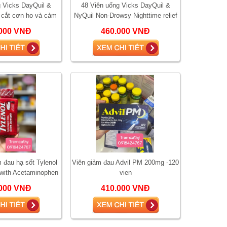
g Vicks DayQuil &
48 Viên uống Vicks DayQuil &
 cắt cơn ho và cảm
NyQuil Non-Drowsy Nighttime relief
 48 viên
giảm ho và cảm cúm 48 viên
000 VNĐ
460.000 VNĐ
 đau hạ sốt Tylenol
Viên giảm đau Advil PM 200mg -120
 with Acetaminophen
vien
000 VNĐ
410.000 VNĐ