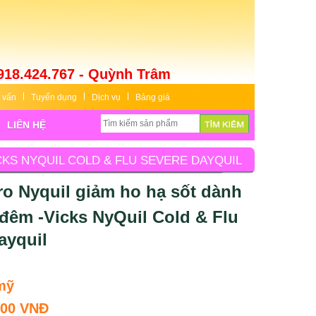
918.424.767 - Quỳnh Trâm
 vấn
Tuyển dụng
Dịch vụ
Bảng giá
LIÊN HỆ
CKS NYQUIL COLD & FLU SEVERE DAYQUIL
ro Nyquil giảm ho hạ sốt dành
đêm -Vicks NyQuil Cold & Flu
ayquil
mỹ
000 VNĐ