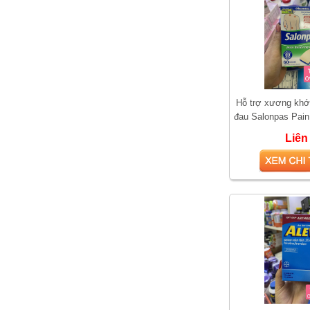
Hỗ trợ xương khớ
đau Salonpas Pain
60 mi
Liên
Vì sao Saw Palmetto
được gọi là “thảo dược
cho phái mạnh”?