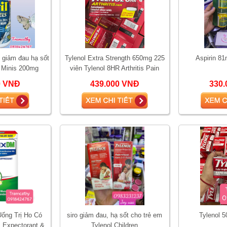
n giảm đau hạ sốt
Tylenol Extra Strength 650mg 225
Aspirin 81
s Minis 200mg
viên Tylenol 8HR Arthritis Pain
apsules advil gel
0 VNĐ
439.000 VNĐ
330.
ống Trị Ho Có
siro giảm đau, hạ sốt cho trẻ em
Tylenol 
Expectorant &
Tylenol Children