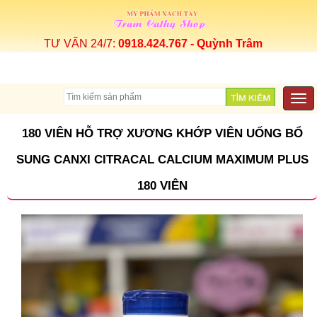
TƯ VẤN 24/7:
0918.424.767 - Quỳnh Trâm
Togg
navi
180 VIÊN HỖ TRỢ XƯƠNG KHỚP VIÊN UỐNG BỔ
SUNG CANXI CITRACAL CALCIUM MAXIMUM PLUS
180 VIÊN