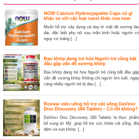
NOW Calcium Hydroxyapatite Caps có gì
khác so với các loại canxi khác của now
Muốn hỗ trợ xây dựng và duy trì mật độ xương lâu
dài, đặc biệt phụ nữ sau mãn kinh hoặc người có
nguy cơ loãng [...]
Đau khớp đang trẻ hóa Người trẻ cũng bắt
đầu gặp vấn đề xương khớp
Đau khớp đang trẻ hóa Người trẻ cũng bắt đầu gặp
vấn đề xương khớp Không chỉ người lớn tuổi, ngày
càng nhiều người trẻ bị đau [...]
Review viên uống hỗ trợ cột sống DaVinci
Disc Discovery 180 Tablets – Có tốt không?
DaVinci Disc Discovery 180 Tablets là thực phẩm
bổ sung từ Mỹ, giúp hỗ trợ sức khỏe cột sống, đĩa
đệm và sụn khớp. [...]