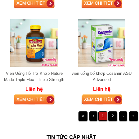
Viên Uống Hỗ Trợ Khớp Nature
viên uống bổ khớp Cosamin ASU
Made Triple Flex - Triple Strength
Advanced
+ D3 glucosamine
Liên hệ
Liên hệ
«
‹
1
2
›
»
TIN TỨC CẬP NHẬT