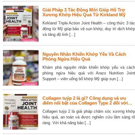
Giải Pháp 3 Tác Động Mới Giúp Hỗ Trợ
Xương Khớp Hiệu Quả Từ Kirkland Mỹ
Kirkland Triple Action Joint Health – công thức 3 tác
động từ Mỹ giúp bảo vệ sụn khớp, duy trì dịch khớp
và tăng độ linh [...]
Nguyên Nhân Khiến Khớp Yếu Và Cách
Phòng Ngừa Hiệu Quả
Khám phá nguyên nhân khiến khớp yếu và cách
phòng ngừa hiệu quả với Arazo Nutrition Joint
Support – viên uống bổ khớp Mỹ giúp sụn [...]
Collagen tuýp 2 là gì? Công dụng và ưu
điểm nổi bật của Collagen Type 2 đối với
xương khớp và sụn
Collagen tuýp 2 là giải pháp chăm sóc xương khớp
hiệu quả, an toàn và được nghiên cứu lâm sàng rõ
ràng. Với khả năng bảo [...]