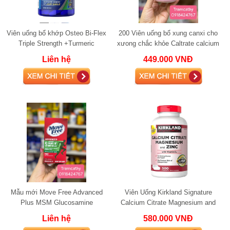
Viên uống bổ khớp Osteo Bi-Flex
200 Viên uống bổ xung canxi cho
Triple Strength +Turmeric
xưong chắc khỏe Caltrate calcium
glucosamine 220 viên
600mg kèm Vitamin D3
Liên hệ
449.000 VNĐ
Mẫu mới Move Free Advanced
Viên Uống Kirkland Signature
Plus MSM Glucosamine
Calcium Citrate Magnesium and
Chondroitin 120 viên
Zinc 500mg bổ xung canxi
Liên hệ
580.000 VNĐ