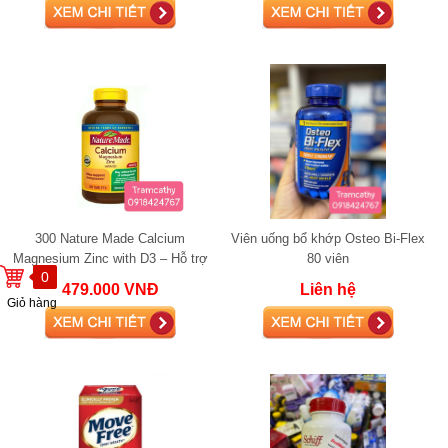
300 Nature Made Calcium
Viên uống bổ khớp Osteo Bi-Flex
Magnesium Zinc with D3 – Hỗ trợ
80 viên
0
xương khớp, cơ bắp và sức khỏe
479.000 VNĐ
Liên hệ
tổng thể
Giỏ hàng