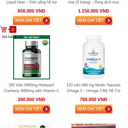
Liquid Heat – Viên uống hỗ trợ
chai (3 tháng) – Dung dịch mọc
giảm cân và tăng sinh nhiệt đốt
tóc cho nữ, giảm rụng tóc và kích
650.000 VNĐ
1.150.000 VNĐ
mỡ
thíc
0
Giỏ hàng
200 Viên 8400mg Horbaach
120 viên 690 mg Nordic Naturals
Cranberry 8400mg with Vitamin C
Omega 3 – Omega 3 Mỹ Hỗ Trợ
200 viên – Hỗ trợ tiết niệu, giảm
Tim Mạch, Não Bộ, Mắt
390.000 VNĐ
769.000 VNĐ
viêm nhiễ