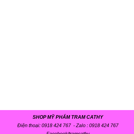
SHOP MỸ PHẨM TRAM CATHY
Điện thoại: 0918 424 767 - Zalo :
0918 424 767
Facebook/tramcathy