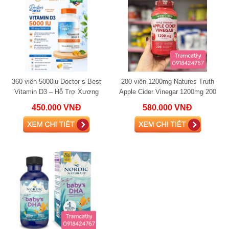
360 viên 5000iu Doctor s Best
200 viên 1200mg Natures Truth
Vitamin D3 – Hỗ Trợ Xương
Apple Cider Vinegar 1200mg 200
Khớp, Miễn Dịch Và Sức Khỏe
Viên – Giấm Táo Mỹ Hỗ Trợ Tiêu
450.000 VNĐ
580.000 VNĐ
Tổng Thể
Hóa