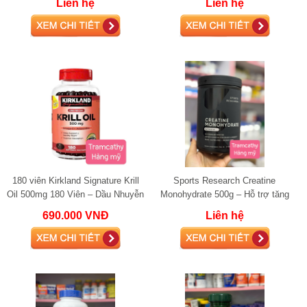
Liên hệ
Liên hệ
180 viên Kirkland Signature Krill
Sports Research Creatine
Oil 500mg 180 Viên – Dầu Nhuyễn
Monohydrate 500g – Hỗ trợ tăng
Thể Omega 3 Hỗ Trợ Tim Mạch,
cơ, tăng sức mạnh và hiệu suất
690.000 VNĐ
Liên hệ
Não B
tập luyện