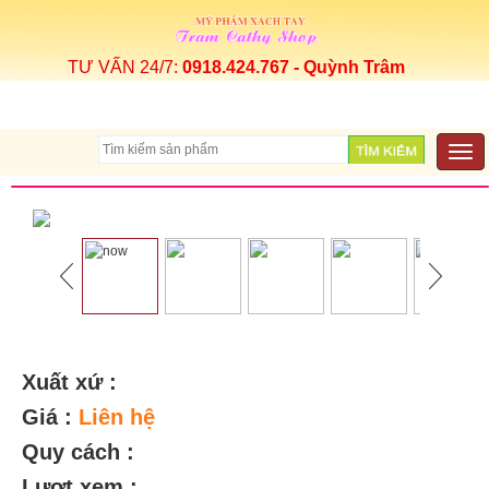
TƯ VẤN 24/7:
0918.424.767 - Quỳnh Trâm
Togg
navi
Xuất xứ :
Giá :
Liên hệ
Quy cách :
Lượt xem :