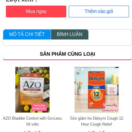
Mua ngay
Thêm vào giỏ
MÔ TẢ CHI TIẾT
BÌNH LUẬN
SẢN PHẨM CÙNG LOẠI
AZO Bladder Control with Go-Less
Siro giảm ho Delsym Cough 12
54 viên
Hour Cough Relief