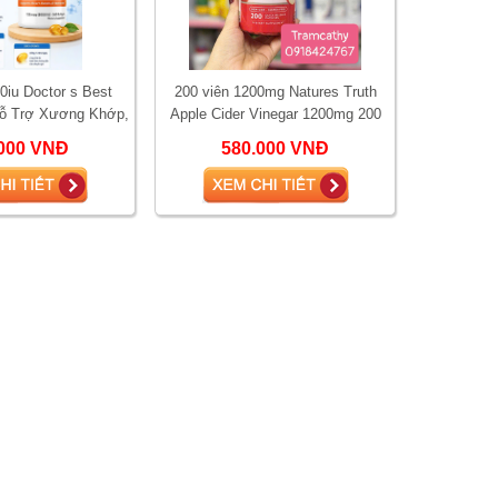
0iu Doctor s Best
200 viên 1200mg Natures Truth
Hỗ Trợ Xương Khớp,
Apple Cider Vinegar 1200mg 200
Sức Khỏe Tổng Thể
Viên – Giấm Táo Mỹ Hỗ Trợ Tiêu
000 VNĐ
580.000 VNĐ
Hóa