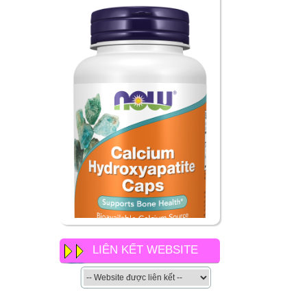
LIÊN KẾT WEBSITE
NOW Calcium
Hydroxyapatite Caps có gì
khác so với các loại canxi
khác của now