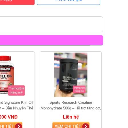
d Signature Krill Oil
Sports Research Creatine
n – Dầu Nhuyễn Thể
Monohydrate 500g – Hỗ trợ tăng cơ,
ợ Tim Mạch, Não B
tăng sức mạnh và hiệu suất tập
000 VNĐ
Liên hệ
luyện