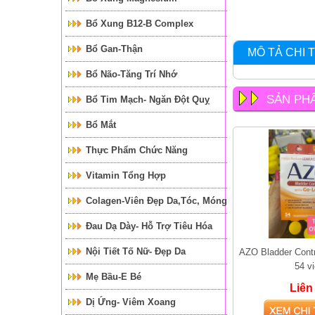
Bổ Xung B12-B Complex
Bổ Gan-Thận
MÔ TẢ CHI T
Bổ Não-Tăng Trí Nhớ
SẢN PH
Bổ Tim Mạch- Ngăn Đột Quỵ
Bổ Mắt
Thực Phẩm Chức Năng
Vitamin Tổng Hợp
Colagen-Viên Đẹp Da,tóc, Móng
Đau Dạ Dày- Hỗ Trợ Tiêu Hóa
Nội Tiết Tố Nữ- Đẹp Da
AZO Bladder Contr
54 v
Mẹ Bầu-E Bé
Liên
Dị Ứng- Viêm Xoang