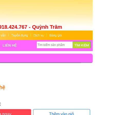
918.424.767 - Quỳnh Trâm
 vấn
Tuyển dụng
Dịch vụ
Bảng giá
LIÊN HỆ
hệ
:
:
a ngay
Thêm vào giỏ