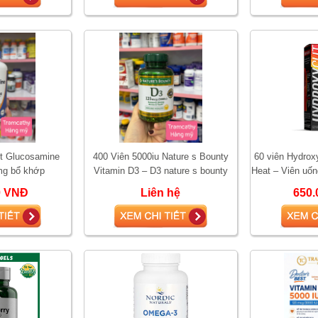
st Glucosamine
400 Viên 5000iu Nature s Bounty
60 viên Hydrox
mg bổ khớp
Vitamin D3 – D3 nature s bounty
Heat – Viên uốn
5000
tăng sin
0 VNĐ
Liên hệ
650.