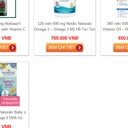
mg Horbaach
120 viên 690 mg Nordic Naturals
360 viên 500
 with Vitamin C
Omega 3 – Omega 3 Mỹ Hỗ Trợ Tim
Vitamin D3 – 
 tiết niệu, giảm
Mạch, Não Bộ, Mắt
Miễn Dịch Và 
0 VNĐ
769.000 VNĐ
450.
nhiễ
Naturals Baby s
ega-3 DHA Và
 Phát Triển Não
0 VNĐ