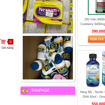
200 Viên 8400
Cranberry 8400mg
200 viên – Hỗ trợ
390.00
viêm 
0
Giỏ hàng
FANPAGE
Hàng Mỹ - Nordic 
DHA 60ml - Om
Vitamin D3 Hỗ Trợ
550.00