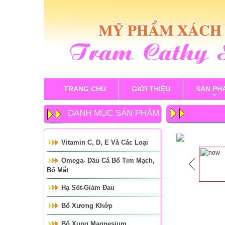
TRANG CHỦ
GIỚI THIỆU
SẢN PH
+
DANH MỤC SẢN PHẨM
Vitamin C, D, E Và Các Loại
Omega- Dầu Cá Bổ Tim Mạch,
Bổ Mắt
Hạ Sốt-Giảm Đau
Bổ Xương Khớp
Bổ Xung Magnesium