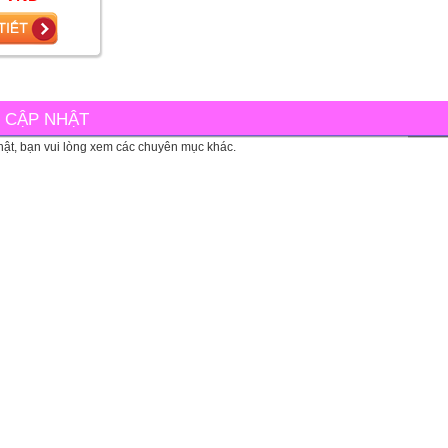
Thị
C CẬP NHẬT
ật, bạn vui lòng xem các chuyên mục khác.