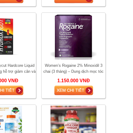
ycut Hardcore Liquid
Women’s Rogaine 2% Minoxidil 3
g hỗ trợ giảm cân và
chai (3 tháng) – Dung dịch mọc tóc
h nhiệt đốt mỡ
cho nữ, giảm rụng tóc và kích thíc
000 VNĐ
1.150.000 VNĐ