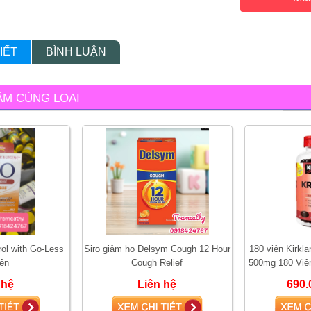
IẾT
BÌNH LUẬN
ẨM CÙNG LOẠI
ol with Go-Less
Siro giảm ho Delsym Cough 12 Hour
180 viên Kirklan
iên
Cough Relief
500mg 180 Viê
Omega 3 Hỗ Tr
 hệ
Liên hệ
690.