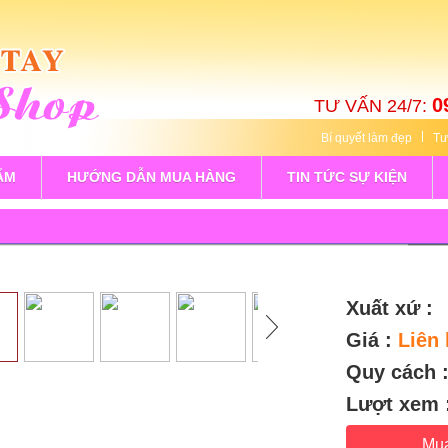
0
TƯ VẤN 24/7:
Bí quyết làm đẹp
Tư
ẨM
HƯỚNG DẪN MUA HÀNG
TIN TỨC SỰ KIỆN
Xuất xứ :
Giá :
Liên 
Quy cách 
Lượt xem 
Mu