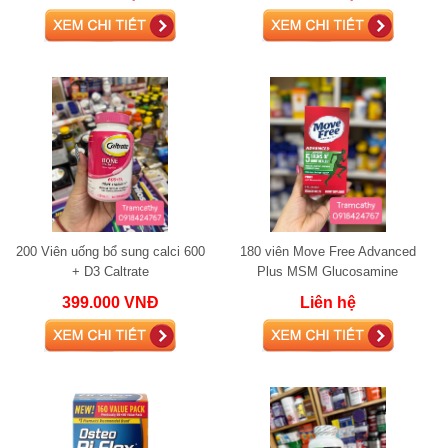
200 Viên uống bổ sung calci 600
180 viên Move Free Advanced
+ D3 Caltrate
Plus MSM Glucosamine
Chondroitin120 viên chính hãng
399.000 VNĐ
Liên hệ
Mỹ