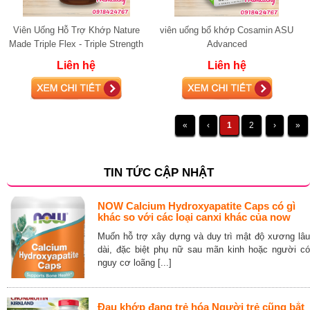
Viên Uống Hỗ Trợ Khớp Nature
viên uống bổ khớp Cosamin ASU
Made Triple Flex - Triple Strength
Advanced
+ D3 glucosamine
Liên hệ
Liên hệ
«
‹
1
2
›
»
TIN TỨC CẬP NHẬT
NOW Calcium Hydroxyapatite Caps có gì
khác so với các loại canxi khác của now
Muốn hỗ trợ xây dựng và duy trì mật độ xương lâu
dài, đặc biệt phụ nữ sau mãn kinh hoặc người có
nguy cơ loãng [...]
Đau khớp đang trẻ hóa Người trẻ cũng bắt