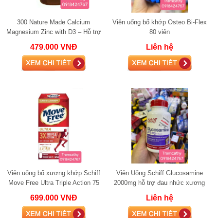
300 Nature Made Calcium
Viên uống bổ khớp Osteo Bi-Flex
Magnesium Zinc with D3 – Hỗ trợ
80 viên
xương khớp, cơ bắp và sức khỏe
479.000 VNĐ
Liên hệ
tổng thể
Viên uống bổ xương khớp Schiff
Viên Uống Schiff Glucosamine
Move Free Ultra Triple Action 75
2000mg hỗ trợ đau nhức xương
viên
khớp
699.000 VNĐ
Liên hệ