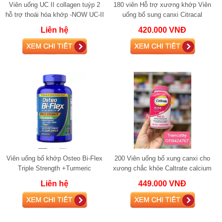
Viên uống UC II collagen tuýp 2
180 viên Hỗ trợ xương khớp Viên
hỗ trợ thoái hóa khớp -NOW UC-II
uống bổ sung canxi Citracal
Calcium Maximum Plus 180 viên
Liên hệ
420.000 VNĐ
Viên uống bổ khớp Osteo Bi-Flex
200 Viên uống bổ xung canxi cho
Triple Strength +Turmeric
xưong chắc khỏe Caltrate calcium
glucosamine 220 viên
600mg kèm Vitamin D3
Liên hệ
449.000 VNĐ