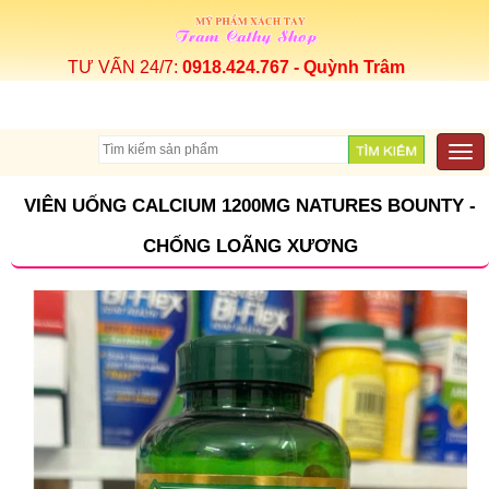
TƯ VẤN 24/7:
0918.424.767 - Quỳnh Trâm
Togg
navi
VIÊN UỐNG CALCIUM 1200MG NATURES BOUNTY -
CHỐNG LOÃNG XƯƠNG