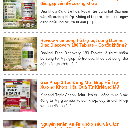
đầu gặp vấn đề xương khớp
Đau khớp đang trẻ hóa Người trẻ cũng bắt đầu gặp
vấn đề xương khớp Không chỉ người lớn tuổi, ngày
càng nhiều người trẻ bị đau [...]
Review viên uống hỗ trợ cột sống DaVinci
Disc Discovery 180 Tablets – Có tốt không?
DaVinci Disc Discovery 180 Tablets là thực phẩm
bổ sung từ Mỹ, giúp hỗ trợ sức khỏe cột sống, đĩa
đệm và sụn khớp. [...]
Giải Pháp 3 Tác Động Mới Giúp Hỗ Trợ
Xương Khớp Hiệu Quả Từ Kirkland Mỹ
Kirkland Triple Action Joint Health – công thức 3 tác
động từ Mỹ giúp bảo vệ sụn khớp, duy trì dịch khớp
và tăng độ linh [...]
Nguyên Nhân Khiến Khớp Yếu Và Cách