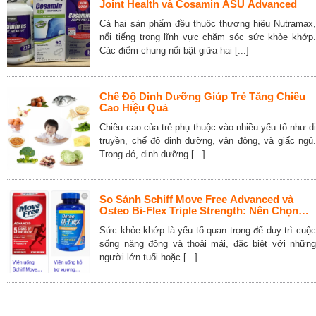
Joint Health và Cosamin ASU Advanced
Cả hai sản phẩm đều thuộc thương hiệu Nutramax,
nổi tiếng trong lĩnh vực chăm sóc sức khỏe khớp.
Các điểm chung nổi bật giữa hai [...]
Chế Độ Dinh Dưỡng Giúp Trẻ Tăng Chiều
Cao Hiệu Quả
Chiều cao của trẻ phụ thuộc vào nhiều yếu tố như di
truyền, chế độ dinh dưỡng, vận động, và giấc ngủ.
Trong đó, dinh dưỡng [...]
So Sánh Schiff Move Free Advanced và
Osteo Bi-Flex Triple Strength: Nên Chọn
Loại Nào Cho Sức Khỏe Khớp
Sức khỏe khớp là yếu tố quan trọng để duy trì cuộc
sống năng động và thoải mái, đặc biệt với những
người lớn tuổi hoặc [...]