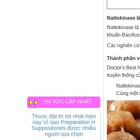
Nattokinase là
Nattokinase là
khuẩn Bacillus
Các nghiên cứu
Thành phần vi
Doctor's Best 
truyền thống c
Nattokinas
Cùng một 
TIN TỨC CẬP NHẬT
Thuốc đặt trĩ tốt nhất hiện
nay Vì sao Preparation H
Suppositories được nhiều
người lựa chọn