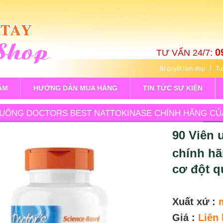
0
TƯ VẤN 24/7:
Bí quyết làm đẹp
Tư
ẨM
HƯỚNG DẪN MUA HÀNG
TIN TỨC SỰ KIỆN
N UỐNG DOCTORS BEST NATTOKINASE CHÍNH HÃNG CỦA
90 Viên 
chính hã
cơ đột q
Xuất xứ :
Giá :
Liên 