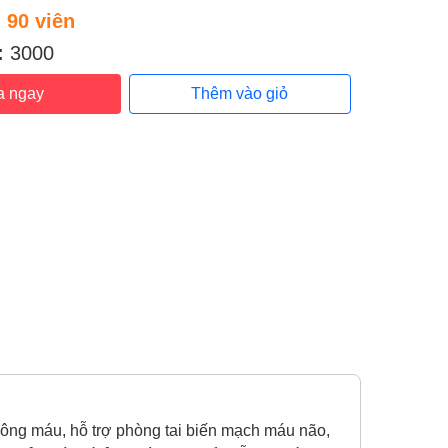
:
90 viên
:
3000
a ngay
Thêm vào giỏ
hông máu, hỗ trợ phòng tai biến mạch máu não,