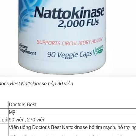
or's Best Nattokinase hộp 90 viên
Doctors Best
Mỹ
 gói
90 viên, 270 viên
Viên uống Doctor's Best Nattokinase bổ tim mạch, hỗ trợ n