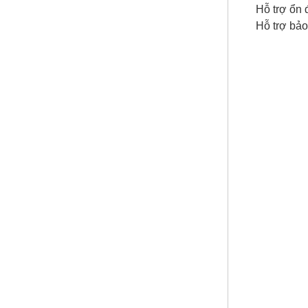
Hỗ trợ ổn 
Hỗ trợ bảo
Vì sao Saw Palmetto
được gọi là “thảo dược
cho phái mạnh”?