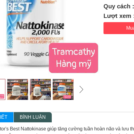
Quy cách 
Lượt xem 
Mu
IẾT
BÌNH LUẬN
or's Best Nattokinase giúp tăng cường tuần hoàn não và lưu t