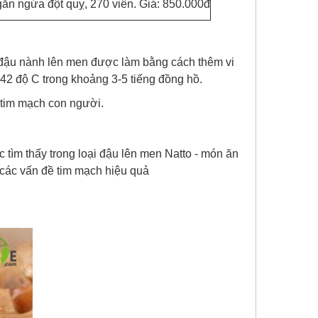
găn ngừa đột quỵ, 270 viên. Giá: 850.000đ
à đậu nành lên men được làm bằng cách thêm vi
 42 độ C trong khoảng 3-5 tiếng đồng hồ.
, tim mạch con người.
 tìm thấy trong loại đậu lên men Natto - món ăn
 các vấn đề tim mạch hiệu quả