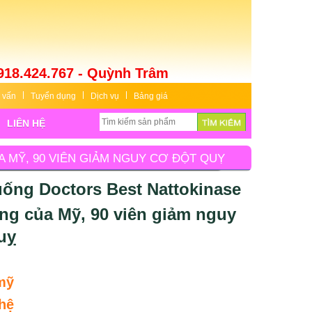
918.424.767 - Quỳnh Trâm
 vấn
Tuyển dụng
Dịch vụ
Bảng giá
LIÊN HỆ
 MỸ, 90 VIÊN GIẢM NGUY CƠ ĐỘT QUỴ
uống Doctors Best Nattokinase
ng của Mỹ, 90 viên giảm nguy
uỵ
mỹ
hệ