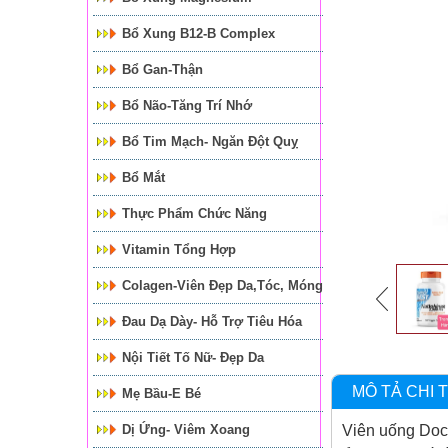
Bổ Xung B12-B Complex
Bổ Gan-Thận
Bổ Não-Tăng Trí Nhớ
Bổ Tim Mạch- Ngăn Đột Quỵ
Bổ Mắt
Thực Phẩm Chức Năng
Vitamin Tổng Hợp
Colagen-Viên Đẹp Da,tóc, Móng
Đau Dạ Dày- Hỗ Trợ Tiêu Hóa
Nội Tiết Tố Nữ- Đẹp Da
MÔ TẢ CHI T
Mẹ Bầu-E Bé
Dị Ứng- Viêm Xoang
Viên uống Doct