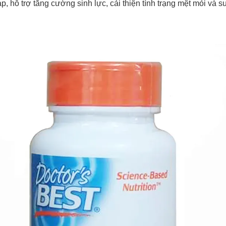
p, hỗ trợ tăng cường sinh lực, cải thiện tình trạng mệt mỏi và s