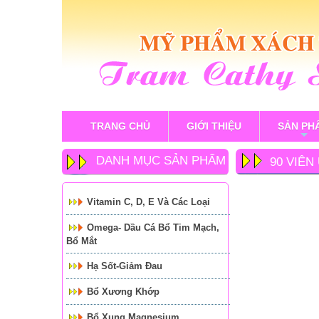
TRANG CHỦ
GIỚI THIỆU
SẢN PH
+
DANH MỤC SẢN PHẨM
90 VIÊ
Vitamin C, D, E Và Các Loại
Omega- Dầu Cá Bổ Tim Mạch,
Bổ Mắt
Hạ Sốt-Giảm Đau
Bổ Xương Khớp
Bổ Xung Magnesium