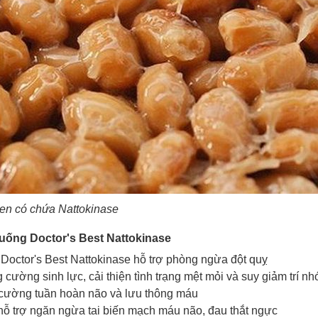
men có chứa Nattokinase
uống Doctor's Best Nattokinase
Doctor's Best Nattokinase hỗ trợ phòng ngừa đột quỵ
g cường sinh lực, cải thiện tình trạng mệt mỏi và suy giảm trí n
 cường tuần hoàn não và lưu thông máu
ỗ trợ ngăn ngừa tai biến mạch máu não, đau thắt ngực