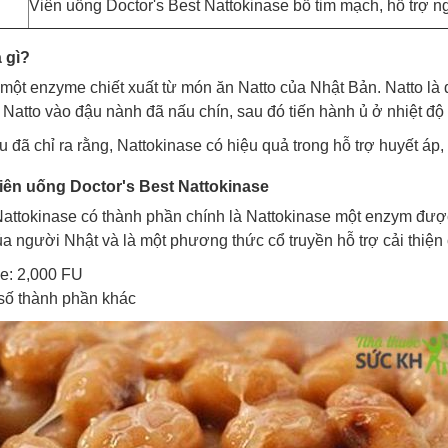
Viên uống Doctor's Best Nattokinase bổ tim mạch, hỗ trợ n
 gì?
 một enzyme chiết xuất từ món ăn Natto của Nhật Bản. Natto l
 Natto vào đậu nành đã nấu chín, sau đó tiến hành ủ ở nhiệt độ
 đã chỉ ra rằng, Nattokinase có hiệu quả trong hỗ trợ huyết áp
ên uống Doctor's Best Nattokinase
Nattokinase có thành phần chính là Nattokinase một enzym được
ủa người Nhật và là một phương thức cổ truyền hỗ trợ cải thiện
e: 2,000 FU
số thành phần khác