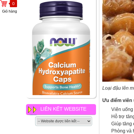
0
Giỏ hàng
Loại đậu lên 
Ưu điểm viên 
NOW Calcium
LIÊN KẾT WEBSITE
Viên uống 
Hydroxyapatite Caps có gì
Hỗ trợ tăn
khác so với các loại canxi
Giúp tăng
khác của now
Phòng và h