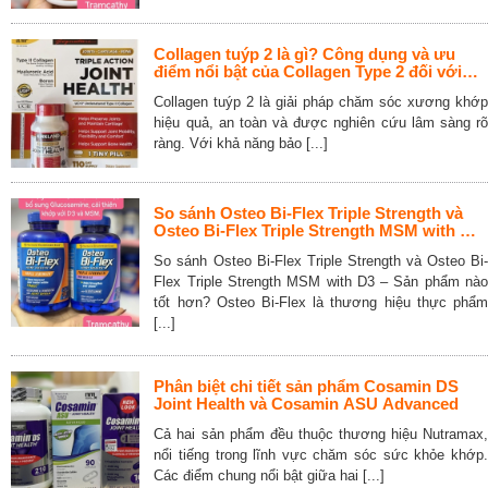
Collagen tuýp 2 là gì? Công dụng và ưu
điểm nổi bật của Collagen Type 2 đối với
xương khớp và sụn
Collagen tuýp 2 là giải pháp chăm sóc xương khớp
hiệu quả, an toàn và được nghiên cứu lâm sàng rõ
ràng. Với khả năng bảo [...]
So sánh Osteo Bi-Flex Triple Strength và
Osteo Bi-Flex Triple Strength MSM with D3
– Sản phẩm nào tốt hơn?
So sánh Osteo Bi-Flex Triple Strength và Osteo Bi-
Flex Triple Strength MSM with D3 – Sản phẩm nào
tốt hơn? Osteo Bi-Flex là thương hiệu thực phẩm
[...]
Phân biệt chi tiết sản phẩm Cosamin DS
Joint Health và Cosamin ASU Advanced
Cả hai sản phẩm đều thuộc thương hiệu Nutramax,
nổi tiếng trong lĩnh vực chăm sóc sức khỏe khớp.
Các điểm chung nổi bật giữa hai [...]