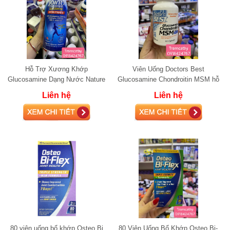
Hỗ Trợ Xương Khớp
Viên Uống Doctors Best
Glucosamine Dạng Nước Nature
Glucosamine Chondroitin MSM hỗ
Way Joint Movement, 1000ml
trợ xương khớp 120 Viên
Liên hệ
Liên hệ
80 viên uống bổ khớp Osteo Bi
80 Viên Uống Bổ Khớp Osteo Bi-