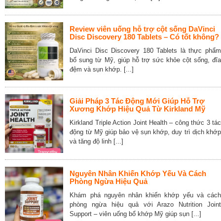
Review viên uống hỗ trợ cột sống DaVinci
Disc Discovery 180 Tablets – Có tốt không?
DaVinci Disc Discovery 180 Tablets là thực phẩm
bổ sung từ Mỹ, giúp hỗ trợ sức khỏe cột sống, đĩa
đệm và sụn khớp. [...]
Giải Pháp 3 Tác Động Mới Giúp Hỗ Trợ
Xương Khớp Hiệu Quả Từ Kirkland Mỹ
Kirkland Triple Action Joint Health – công thức 3 tác
động từ Mỹ giúp bảo vệ sụn khớp, duy trì dịch khớp
và tăng độ linh [...]
Nguyên Nhân Khiến Khớp Yếu Và Cách
Phòng Ngừa Hiệu Quả
Khám phá nguyên nhân khiến khớp yếu và cách
phòng ngừa hiệu quả với Arazo Nutrition Joint
Support – viên uống bổ khớp Mỹ giúp sụn [...]