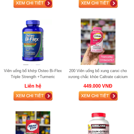
Viên uống bổ khớp Osteo Bi-Flex
200 Viên uống bổ xung canxi cho
Triple Strength +Turmeric
xưong chắc khỏe Caltrate calcium
glucosamine 220 viên
600mg kèm Vitamin D3
Liên hệ
449.000 VNĐ