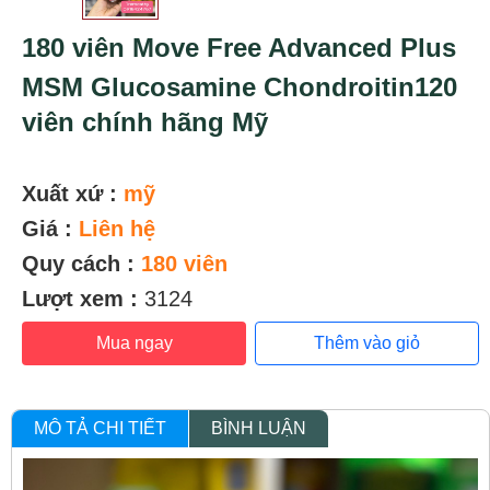
180 viên Move Free Advanced Plus
MSM Glucosamine Chondroitin120
viên chính hãng Mỹ
Xuất xứ :
mỹ
Giá :
Liên hệ
Quy cách :
180 viên
Lượt xem :
3124
Mua ngay
Thêm vào giỏ
MÔ TẢ CHI TIẾT
BÌNH LUẬN