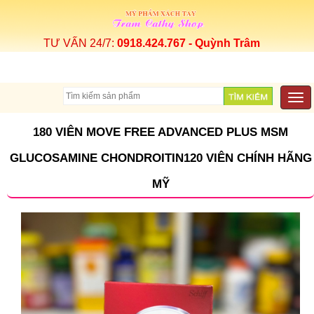
TƯ VẤN 24/7:
0918.424.767 - Quỳnh Trâm
Togg
navi
180 VIÊN MOVE FREE ADVANCED PLUS MSM
GLUCOSAMINE CHONDROITIN120 VIÊN CHÍNH HÃNG
MỸ