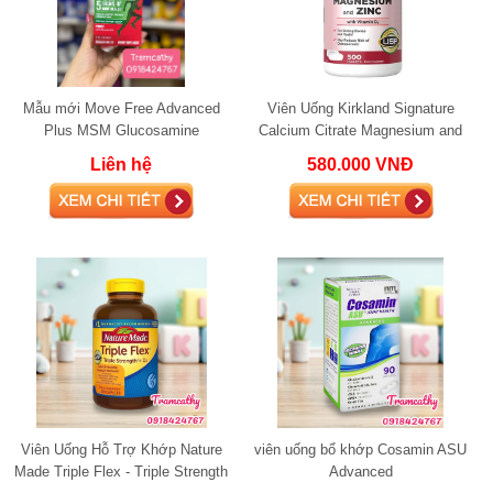
Mẫu mới Move Free Advanced
Viên Uống Kirkland Signature
Plus MSM Glucosamine
Calcium Citrate Magnesium and
Chondroitin 120 viên
Zinc 500mg bổ xung canxi
Liên hệ
580.000 VNĐ
Viên Uống Hỗ Trợ Khớp Nature
viên uống bổ khớp Cosamin ASU
Made Triple Flex - Triple Strength
Advanced