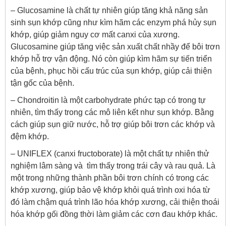
– Glucosamine là chất tự nhiên giúp tăng khả năng sản
sinh sụn khớp cũng như kìm hãm các enzym phá hủy sụn
khớp, giúp giảm nguy cơ mất canxi của xương.
Glucosamine giúp tăng việc sản xuất chất nhầy để bôi trơn
khớp hỗ trợ vận động. Nó còn giúp kìm hãm sự tiến triển
của bệnh, phục hồi cấu trúc của sụn khớp, giúp cải thiện
tận gốc của bệnh.
– Chondroitin là một carbohydrate phức tạp có trong tự
nhiên, tìm thấy trong các mô liên kết như sụn khớp. Bằng
cách giúp sụn giữ nước, hỗ trợ giúp bôi trơn các khớp và
đệm khớp.
– UNIFLEX (canxi fructoborate) là một chất tự nhiên thử
nghiệm lâm sàng và tìm thấy trong trái cây và rau quả. Là
một trong những thành phần bôi trơn chính có trong các
khớp xương, giúp bảo vệ khớp khỏi quá trình oxi hóa từ
đó làm chậm quá trình lão hóa khớp xương, cải thiện thoái
hóa khớp gối đồng thời làm giảm các cơn đau khớp khác.