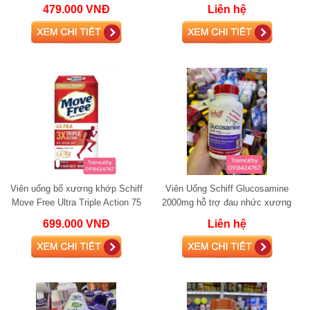
xương khớp, cơ bắp và sức khỏe
479.000 VNĐ
Liên hệ
tổng thể
Viên uống bổ xương khớp Schiff
Viên Uống Schiff Glucosamine
Move Free Ultra Triple Action 75
2000mg hỗ trợ đau nhức xương
viên
khớp
699.000 VNĐ
Liên hệ