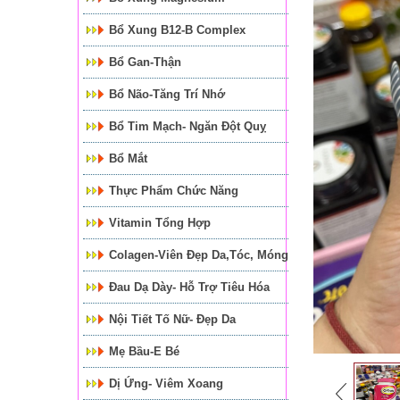
Bổ Xung B12-B Complex
Bổ Gan-Thận
Bổ Não-Tăng Trí Nhớ
Bổ Tim Mạch- Ngăn Đột Quỵ
Bổ Mắt
Thực Phẩm Chức Năng
Vitamin Tổng Hợp
Colagen-Viên Đẹp Da,tóc, Móng
Đau Dạ Dày- Hỗ Trợ Tiêu Hóa
Nội Tiết Tố Nữ- Đẹp Da
Mẹ Bầu-E Bé
Dị Ứng- Viêm Xoang