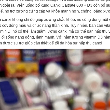
. Ngoài ra, Viên uống bổ xung Canxi Caltrate 600 + D3 còn bổ s
hể, hỗ trợ xương cứng cáp và khỏe mạnh hơn, chống loãng xươn
 canxi không chỉ để giúp xương chắc khỏe; nó cũng đóng một va
 cơ, đông máu và chức năng thần kinh. Tuy nhiên, bạn cần vit
itamin D, nó có thể làm giảm lượng canxi mà cơ thể bạn hấp thụ
ì lối sống năng động, lành mạnh. Với hàm lượng vitamin D3 nân
n được sự trợ giúp cần thiết để tối đa hóa sự hấp thụ canxi