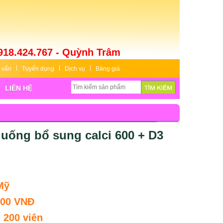
918.424.767 - Quỳnh Trâm
 vấn
Tuyển dụng
Dịch vụ
Bảng giá
LIÊN HỆ
 uống bổ sung calci 600 + D3
Mỹ
000 VNĐ
:
200 viên