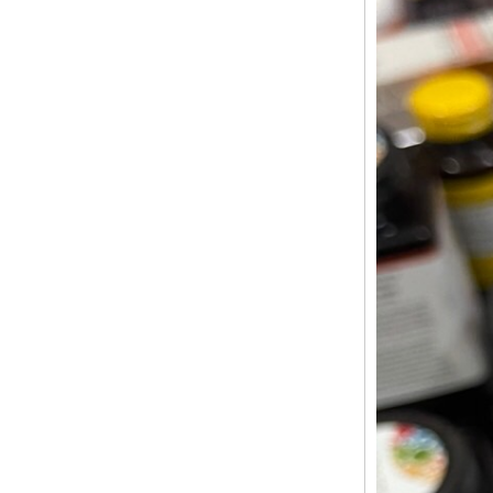
Vì sao Saw Palmetto
được gọi là “thảo dược
cho phái mạnh”?