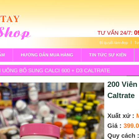
0
TƯ VẤN 24/7:
Bí quyết làm đẹp
Tư
ẨM
HƯỚNG DẪN MUA HÀNG
TIN TỨC SỰ KIỆN
N UỐNG BỔ SUNG CALCI 600 + D3 CALTRATE
200 Viên
Caltrate
Xuất xứ :
Giá :
399.
Quy cách 