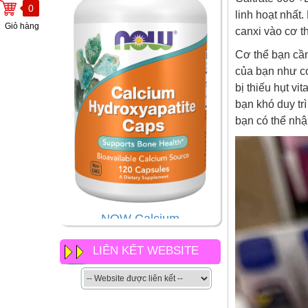
0
linh hoạt nhất
Giỏ hàng
canxi vào cơ t
Cơ thể bạn cần
của bạn như co
bị thiếu hụt v
bạn khó duy tr
bạn có thể nhậ
NOW Calcium
Hydroxyapatite Caps có gì
khác so với các loại canxi
khác của now
LIÊN KẾT WEBSITE