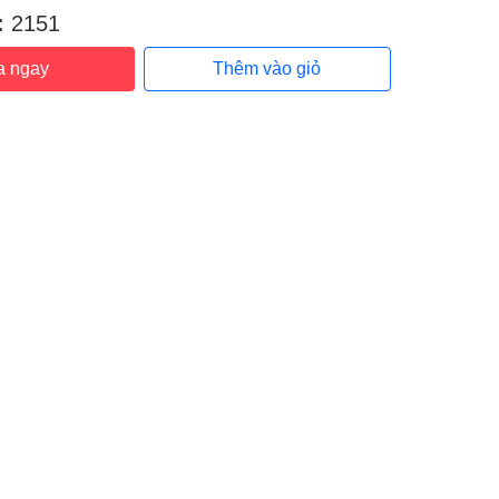
:
2151
a ngay
Thêm vào giỏ