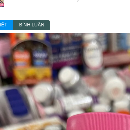
IẾT
BÌNH LUẬN