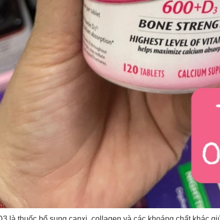
D3 là thuốc bổ sung canxi, collagen và các khoáng chất khác