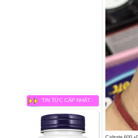
TIN TỨC CẬP NHẬT
Caltrate 600 +