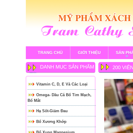
TRANG CHỦ
GIỚI THIỆU
SẢN PH
+
DANH MỤC SẢN PHẨM
200 VIÊ
Vitamin C, D, E Và Các Loại
Omega- Dầu Cá Bổ Tim Mạch,
Bổ Mắt
Hạ Sốt-Giảm Đau
Bổ Xương Khớp
Bổ Xung Magnesium