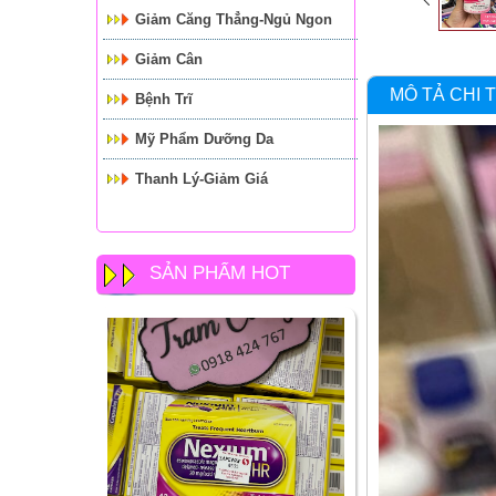
Giảm Căng Thẳng-Ngủ Ngon
Giảm Cân
MÔ TẢ CHI T
Bệnh Trĩ
Mỹ Phẩm Dưỡng Da
Thanh Lý-Giảm Giá
SẢN PHẨM HOT