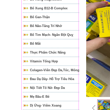
Bổ Xung B12-B Complex
Bổ Gan-Thận
Bổ Não-Tăng Trí Nhớ
Bổ Tim Mạch- Ngăn Đột Quỵ
Bổ Mắt
Thực Phẩm Chức Năng
Vitamin Tổng Hợp
Colagen-Viên Đẹp Da,tóc, Móng
Đau Dạ Dày- Hỗ Trợ Tiêu Hóa
Nội Tiết Tố Nữ- Đẹp Da
Mẹ Bầu-E Bé
Dị Ứng- Viêm Xoang