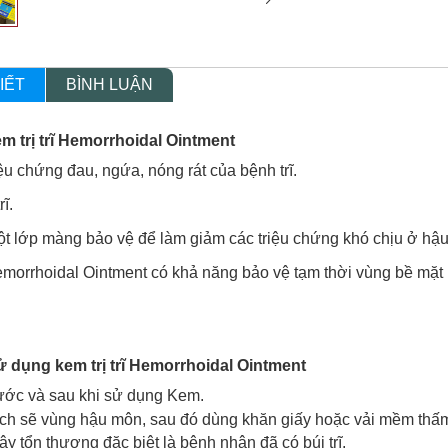
IẾT
BÌNH LUẬN
 trị trĩ Hemorrhoidal Ointment
ệu chứng đau, ngứa, nóng rát của bệnh trĩ.
ĩ.
t lớp màng bảo vệ để làm giảm các triệu chứng khó chịu ở hậ
Hemorrhoidal Ointment có khả năng bảo vệ tạm thời vùng bề mặt h
dụng kem trị trĩ Hemorrhoidal Ointment
ước và sau khi sử dụng Kem.
ch sẽ vùng hậu môn, sau đó dùng khăn giấy hoặc vải mềm thấm
y tổn thương đặc biệt là bệnh nhân đã có búi trĩ.