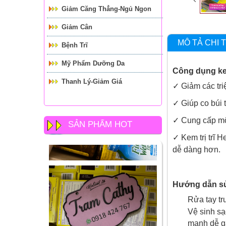
Giảm Căng Thẳng-Ngủ Ngon
Giảm Cân
MÔ TẢ CHI T
Bệnh Trĩ
Mỹ Phẩm Dưỡng Da
Công dụng kem
Thanh Lý-Giảm Giá
✓ Giảm các tri
✓ Giúp co búi tr
✓ Cung cấp mộ
SẢN PHẨM HOT
✓ Kem trị trĩ 
dễ dàng hơn.
Hướng dẫn sử 
Rửa tay tr
Vệ sinh sạ
mạnh dễ gâ