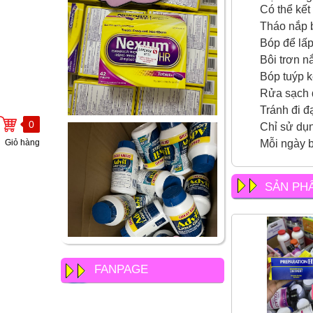
Có thể kết 
Tháo nắp 
Bóp để lấp
Bôi trơn n
Bóp tuýp 
Rửa sạch d
Tránh đi đ
0
Chỉ sử dụn
Giỏ hàng
Mỗi ngày b
SẢN PH
FANPAGE