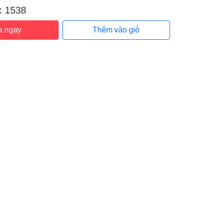
:
1538
a ngay
Thêm vào giỏ