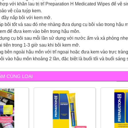
hợp với khăn lau trị trĩ Preparation H Medicated Wipes để vệ sinh
bảo vệ của tuýp kem.
 đầy nắp bôi với kem mỡ.
ắp bôi tốt và sau đó nhẹ nhàng đưa dụng cụ bôi vào trong hậu 
kem để đưa kem vào bên trong hậu môn.
ụng cụ bôi sau mỗi lần sử dụng với nước ấm và xà phòng nhẹ 
ại tiện trong 1-3 giờ sau khi bôi kem mỡ.
g bên ngoài hậu môn với trĩ ngoại hoặc đưa kem vào trực tràng
ôi vào hậu môn khoảng 2 lần, đặc biệt là buổi tối và buổi sáng s
ẨM CÙNG LOẠI