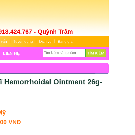
918.424.767 - Quỳnh Trâm
 vấn
Tuyển dụng
Dịch vụ
Bảng giá
LIÊN HỆ
trĩ Hemorrhoidal Ointment 26g-
Mỹ
000 VNĐ
: