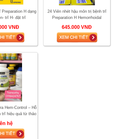
rĩ Preparation H dạng
24 Viên nhét hậu môn trị bệnh trĩ
n- trĩ H- đặt trĩ
Preparation H Hemorrhoidal
Suppositories 24 viên- đặt trĩ H
000 VNĐ
645.000 VNĐ
ura Hem-Control – Hỗ
h trĩ hiệu quả từ thảo
 tự nhiên
iên hệ