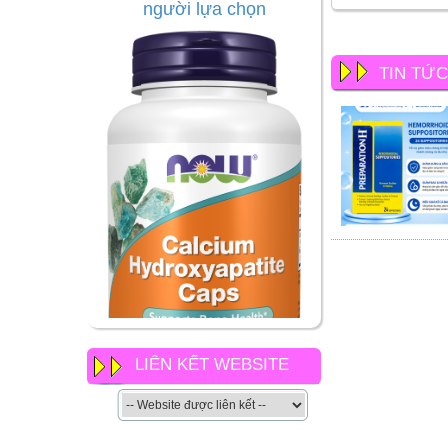
TIN TỨ
LIÊN KẾT WEBSITE
NOW Calcium
Hydroxyapatite Caps có gì
khác so với các loại canxi