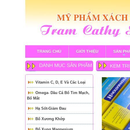
TRANG CHỦ
GIỚI THIỆU
SẢN PH
+
DANH MỤC SẢN PHẨM
KEM TRỊ
Vitamin C, D, E Và Các Loại
Omega- Dầu Cá Bổ Tim Mạch,
Bổ Mắt
Hạ Sốt-Giảm Đau
Bổ Xương Khớp
Bổ Xung Magnesium