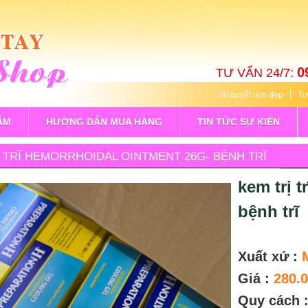
0
TƯ VẤN 24/7:
Bí quyết làm đẹp
Tư
ẨM
HƯỚNG DẪN MUA HÀNG
TIN TỨC SỰ KIỆN
 TRĨ HEMORRHOIDAL OINTMENT 26G- BỆNH TRĨ
kem trị 
bệnh trĩ
Xuất xứ :
Giá :
280.
Quy cách 