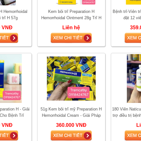
H Hemorrhoidal
Kem bôi trĩ Preparation H
Bệnh trĩ-Viên t
 trĩ H 57g
Hemorrhoidal Ointment 28g Trĩ H
đặt 12 viê
0 VNĐ
Liên hệ
359.
paration H - Giải
51g Kem bôi trĩ mỹ Preparation H
180 Viên Natic
Cho Bệnh Trĩ
Hemorrhoidal Cream - Giải Pháp
trợ điều trị bện
Toàn Diện Cho Các Triệu Chứng
dược
0 VNĐ
360.000 VNĐ
L
Bệnh T