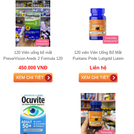
120 Viên uống bổ mắt
120 viên Viên Uống Bổ Mắt
PreserVision Areds 2 Formula 120
Puritans Pride Lutigold Lutein
viên
20mg – Hỗ Trợ Thị Lực Khỏe
450.000 VNĐ
Liên hệ
Mạnh, Bảo Vệ Mắt