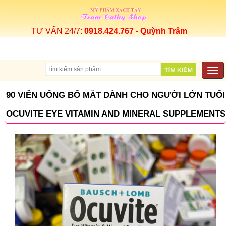
TƯ VẤN 24/7:
0918.424.767 - Quỳnh Trâm
Togg
navi
90 VIÊN UỐNG BỔ MẮT DÀNH CHO NGƯỜI LỚN TUỔI
OCUVITE EYE VITAMIN AND MINERAL SUPPLEMENTS