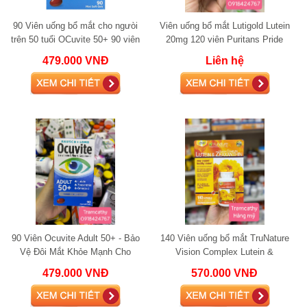
90 Viên uống bổ mắt cho ngưòi
Viên uống bổ mắt Lutigold Lutein
trên 50 tuổi OCuvite 50+ 90 viên
20mg 120 viên Puritans Pride
479.000 VNĐ
Liên hệ
90 Viên Ocuvite Adult 50+ - Bảo
140 Viên uống bổ mắt TruNature
Vệ Đôi Mắt Khỏe Mạnh Cho
Vision Complex Lutein &
Người Trên 50 Tuổi lutein
Zeaxanthin - Giải pháp chăm sóc
479.000 VNĐ
570.000 VNĐ
mắt h