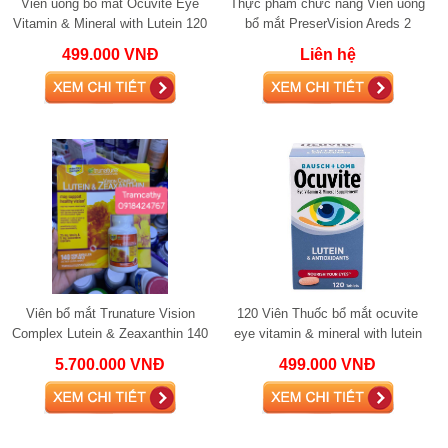
Viên uống bổ mắt Ocuvite Eye
Thực phẩm chức năng Viên uống
Vitamin & Mineral with Lutein 120
bổ mắt PreserVision Areds 2
viên
Formula 120 viên
499.000 VNĐ
Liên hệ
Viên bổ mắt Trunature Vision
120 Viên Thuốc bổ mắt ocuvite
Complex Lutein & Zeaxanthin 140
eye vitamin & mineral with lutein
viên của Mỹ - GG Viên bổ
5.700.000 VNĐ
499.000 VNĐ