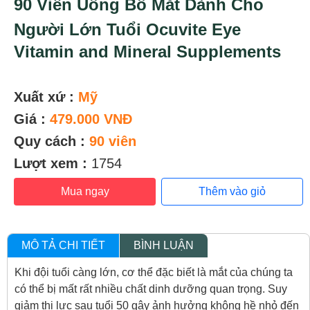
90 Viên Uống Bổ Mắt Dành Cho
Người Lớn Tuổi Ocuvite Eye
Vitamin and Mineral Supplements
Xuất xứ :
Mỹ
Giá :
479.000 VNĐ
Quy cách :
90 viên
Lượt xem :
1754
Mua ngay
Thêm vào giỏ
MÔ TẢ CHI TIẾT
BÌNH LUẬN
Khi đội tuổi càng lớn, cơ thể đặc biết là mắt của chúng ta
có thể bị mất rất nhiều chất dinh dưỡng quan trọng. Suy
giảm thị lực sau tuổi 50 gây ảnh hưởng không hề nhỏ đến