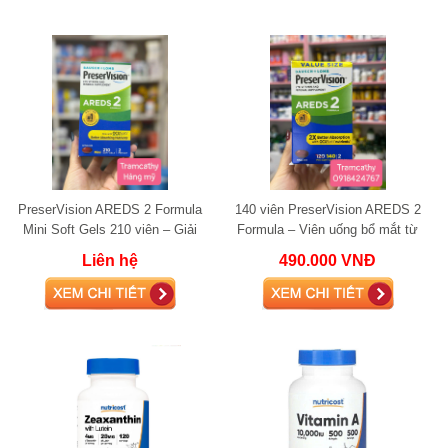
PreserVision AREDS 2 Formula
140 viên PreserVision AREDS 2
Mini Soft Gels 210 viên – Giải
Formula – Viên uống bổ mắt từ
pháp tối ưu bảo vệ sức khỏe mắt
Bausch + Lomb giúp bảo vệ và
Liên hệ
490.000 VNĐ
cải thiện t