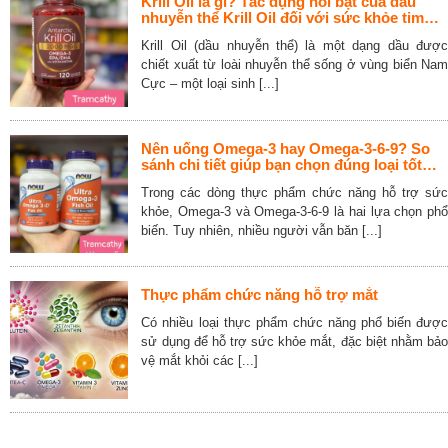
Krill Oil là gì? Tác dụng nổi bật của dầu
nhuyễn thể Krill Oil đối với sức khỏe tim
mạch, não bộ và khớp
Krill Oil (dầu nhuyễn thể) là một dạng dầu được
chiết xuất từ loài nhuyễn thể sống ở vùng biển Nam
Cực – một loại sinh [...]
Nên uống Omega-3 hay Omega-3-6-9? So
sánh chi tiết giúp bạn chọn đúng loại tốt
nhất
Trong các dòng thực phẩm chức năng hỗ trợ sức
khỏe, Omega-3 và Omega-3-6-9 là hai lựa chọn phổ
biến. Tuy nhiên, nhiều người vẫn băn [...]
Thực phẩm chức năng hỗ trợ mắt
Có nhiều loại thực phẩm chức năng phổ biến được
sử dụng để hỗ trợ sức khỏe mắt, đặc biệt nhằm bảo
vệ mắt khỏi các [...]