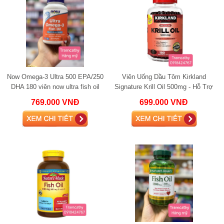
Now Omega-3 Ultra 500 EPA/250
Viên Uống Dầu Tôm Kirkland
DHA 180 viên now ultra fish oil
Signature Krill Oil 500mg - Hỗ Trợ
omega 3
Sức Khỏe Tim Mạch Và Cải Thiện
769.000 VNĐ
699.000 VNĐ
Chức Nă