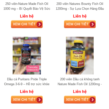
250 viên-Nature Made Fish Oil
200 viên Natures Bounty Fish Oil
1000 mg – Bí Quyết Bảo Vệ Sức
1200mg - Sự Lựa Chọn Hàng Đầu
Khỏe Tim Mạch Hiệu Quả
Bổ Sung Omega-3 Hỗ Trợ Sức
Liên hệ
Liên hệ
Khỏe Tim M
Dầu cá Puritans Pride Triple
200 viên Dầu cá không tanh
Omega 3-6-9 – Hỗ trợ sức khỏe
Nature Made Fish Oil 1200mg -
toàn diện từ Omega
Hỗ trợ sức khỏe tim mạch vượt
Liên hệ
Liên hệ
trội