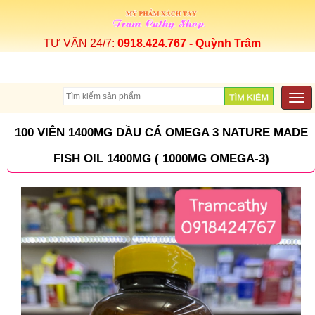
TƯ VẤN 24/7:
0918.424.767 - Quỳnh Trâm
Togg
navi
100 VIÊN 1400MG DẦU CÁ OMEGA 3 NATURE MADE
FISH OIL 1400MG ( 1000MG OMEGA-3)