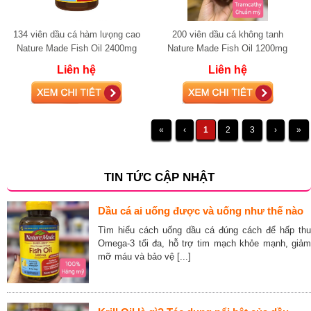
134 viên dầu cá hàm lưọng cao
200 viên dầu cá không tanh
Nature Made Fish Oil 2400mg
Nature Made Fish Oil 1200mg
(720mg Omega-3)
(360mg Omega-3)
Liên hệ
Liên hệ
«
‹
1
2
3
›
»
TIN TỨC CẬP NHẬT
Dầu cá ai uống được và uống như thế nào
Tìm hiểu cách uống dầu cá đúng cách để hấp thu
Omega-3 tối đa, hỗ trợ tim mạch khỏe mạnh, giảm
mỡ máu và bảo vệ [...]