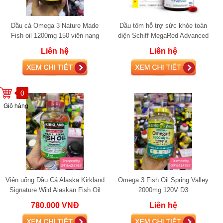
Dầu cá Omega 3 Nature Made
Dầu tôm hỗ trợ sức khỏe toàn
Fish oil 1200mg 150 viên nang
diện Schiff MegaRed Advanced
mềm (360mg Omega-3)
4in1 Omega-3 Fish + Krill Oil
Liên hệ
Liên hệ
0
Giỏ hàng
Viên uống Dầu Cá Alaska Kirkland
Omega 3 Fish Oil Spring Valley
Signature Wild Alaskan Fish Oil
2000mg 120V D3
1400 mg
780.000 VNĐ
Liên hệ