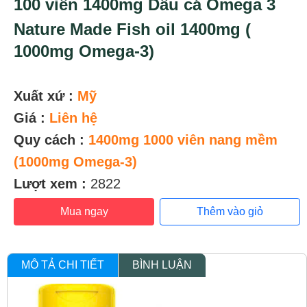
100 viên 1400mg Dầu cá Omega 3
Nature Made Fish oil 1400mg (
1000mg Omega-3)
Xuất xứ :
Mỹ
Giá :
Liên hệ
Quy cách :
1400mg 1000 viên nang mềm
(1000mg Omega-3)
Lượt xem :
2822
Mua ngay
Thêm vào giỏ
MÔ TẢ CHI TIẾT
BÌNH LUẬN