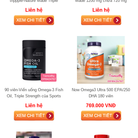
trippple-Nature Made Triple
Made 1200 mg chứa 720 mg
Omega 150 viên
omega 3
Liên hệ
Liên hệ
90 viên-Viển uống Omega-3 Fish
Now Omega3 Ultra 500 EPA/250
Oil, Triple Strength của Sports
DHA 180 viên
Researc
Liên hệ
769.000 VNĐ