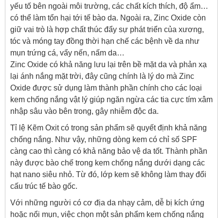
yếu tố bên ngoài môi trường, các chất kích thích, độ ẩm…
có thể làm tổn hại tới tế bào da. Ngoài ra, Zinc Oxide còn
giữ vai trò là hợp chất thúc đẩy sự phát triển của xương,
tóc và móng tay đồng thời hạn chế các bệnh về da như
mụn trứng cá, vẩy nến, nấm da…
Zinc Oxide có khả năng lưu lại trên bề mặt da và phản xạ
lại ánh nắng mặt trời, đây cũng chính là lý do mà Zinc
Oxide được sử dụng làm thành phần chính cho các loại
kem chống nắng vật lý giúp ngăn ngừa các tia cực tím xâm
nhập sâu vào bên trong, gây nhiễm độc da.
Tỉ lệ Kẽm Oxit có trong sản phẩm sẽ quyết định khả năng
chống nắng. Như vậy, những dòng kem có chỉ số SPF
càng cao thì càng có khả năng bảo vệ da tốt. Thành phần
này được bào chế trong kem chống nắng dưới dạng các
hạt nano siêu nhỏ. Từ đó, lớp kem sẽ không làm thay đổi
cấu trúc tế bào gốc.
Với những người có cơ địa da nhạy cảm, dễ bị kích ứng
hoặc nổi mụn, việc chọn một sản phẩm kem chống nắng