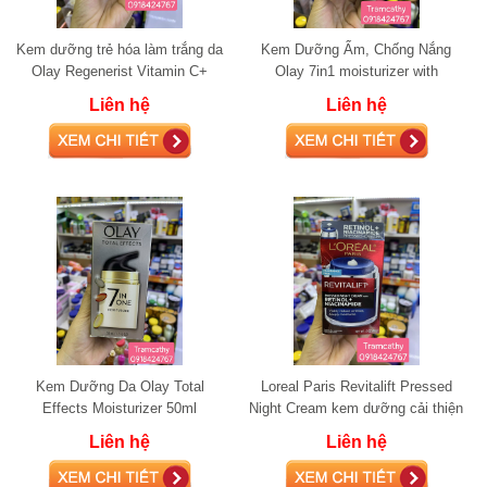
Kem dưỡng trẻ hóa làm trắng da
Kem Dưỡng Ẩm, Chống Nắng
Olay Regenerist Vitamin C+
Olay 7in1 moisturizer with
Peptide 24 48g
sunscreen SPF 30
Liên hệ
Liên hệ
Kem Dưỡng Da Olay Total
Loreal Paris Revitalift Pressed
Effects Moisturizer 50ml
Night Cream kem dưỡng cải thiện
da đều màu và chống lão hóa
Liên hệ
Liên hệ