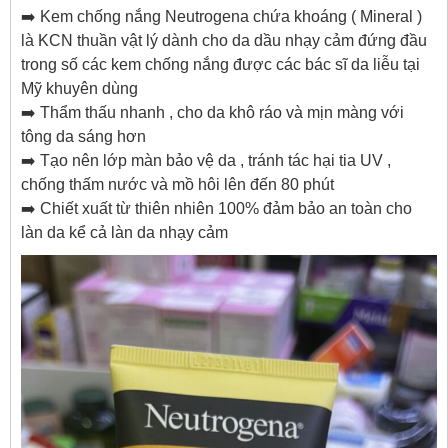
➡️ Kem chống nắng Neutrogena chứa khoáng ( Mineral )
là KCN thuần vật lý dành cho da dầu nhạy cảm đứng đầu
trong số các kem chống nắng được các bác sĩ da liễu tại
Mỹ khuyên dùng
➡️ Thẩm thấu nhanh , cho da khô ráo và mịn màng với
tông da sáng hơn
➡️ Tạo nên lớp màn bảo vệ da , tránh tác hại tia UV ,
chống thấm nước và mồ hôi lên đến 80 phút
➡️ Chiết xuất từ thiên nhiên 100% đảm bảo an toàn cho
làn da kể cả làn da nhạy cảm