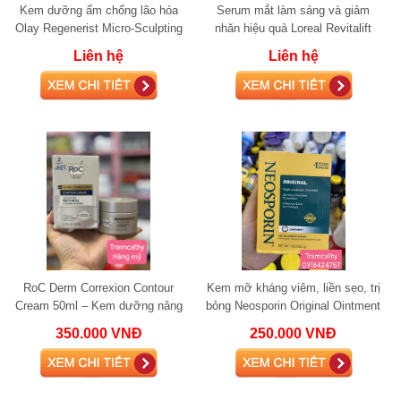
Kem dưỡng ẩm chống lão hóa
Serum mắt làm sáng và giảm
Olay Regenerist Micro-Sculpting
nhăn hiệu quả Loreal Revitalift
Cream 48g
Derm Intensives 20ml
Liên hệ
Liên hệ
RoC Derm Correxion Contour
Kem mỡ kháng viêm, liền sẹo, trị
Cream 50ml – Kem dưỡng nâng
bỏng Neosporin Original Ointment
cơ, săn chắc da mặt và cổ, giảm
28.3g
350.000 VNĐ
250.000 VNĐ
nhăn vượt trộ