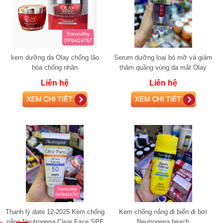
kem dưỡng da Olay chống lão
Serum dưỡng loại bỏ mỡ và giảm
hóa chống nhăn
thâm quầng vùng da mắt Olay
Eye Lifting Serum for Visibly
Liên hệ
Liên hệ
Lifted Firm
Thanh lý date 12-2025 Kem chống
Kem chống nắng đi biển đi bơi
nắng Neutrogena Clear Face SPF
Neutrogena beach