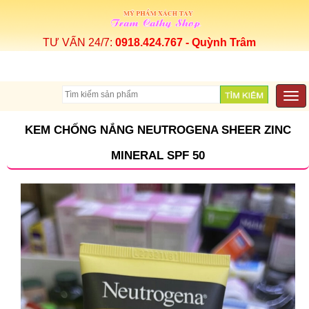
TƯ VẤN 24/7:
0918.424.767 - Quỳnh Trâm
Togg
navi
KEM CHỐNG NẮNG NEUTROGENA SHEER ZINC
MINERAL SPF 50