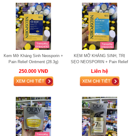
Kem Mỡ Kháng Sinh Neosporin +
KEM MỠ KHÁNG SINH, TRỊ
Pain Relief Ointment (28.3g)
SẸO NEOSPORIN + Pain Relief
kháng viêm liền sẹo, bỏng
Cream
250.000 VNĐ
Liên hệ