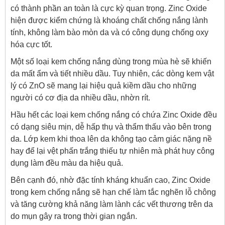
có thành phần an toàn là cực kỳ quan trọng. Zinc Oxide
hiện được kiểm chứng là khoáng chất chống nắng lành
tính, không làm bào mòn da và có công dụng chống oxy
hóa cực tốt.
Một số loại kem chống nắng dùng trong mùa hè sẽ khiến
da mất ẩm và tiết nhiều dầu. Tuy nhiên, các dòng kem vật
lý có ZnO sẽ mang lại hiệu quả kiềm dầu cho những
người có cơ địa da nhiều dầu, nhờn rít.
Hầu hết các loại kem chống nắng có chứa Zinc Oxide đều
có dạng siêu mịn, dễ hấp thụ và thẩm thấu vào bên trong
da. Lớp kem khi thoa lên da không tạo cảm giác nặng nề
hay để lại vệt phấn trắng thiếu tự nhiên mà phát huy công
dụng làm đều màu da hiệu quả.
Bên cạnh đó, nhờ đặc tính kháng khuẩn cao, Zinc Oxide
trong kem chống nắng sẽ hạn chế làm tắc nghẽn lỗ chông
và tăng cường khả năng làm lành các vết thương trên da
do mụn gây ra trong thời gian ngắn.