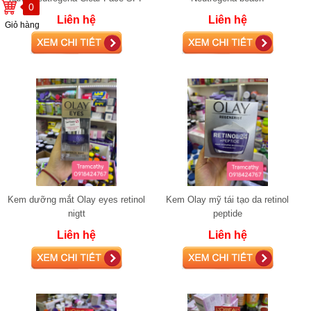
0
55 dành cho da dầu mụn
Liên hệ
Liên hệ
Giỏ hàng
Kem dưỡng mắt Olay eyes retinol
Kem Olay mỹ tái tạo da retinol
nigtt
peptide
Liên hệ
Liên hệ