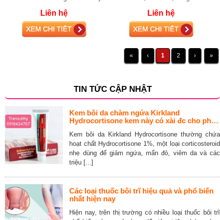
26g
Neutrogena Rapid Tone Repair
Liên hệ
Liên hệ
RETINOL + V
«
‹
1
2
›
»
TIN TỨC CẬP NHẬT
Kem bôi da chàm ngứa Kirkland
Hydrocortisone kem này có xài đc cho phụ
nữ đang cho con bú không
Kem bôi da Kirkland Hydrocortisone thường chứa
hoạt chất Hydrocortisone 1%, một loại corticosteroid
nhẹ dùng để giảm ngứa, mẩn đỏ, viêm da và các
triệu [...]
Các loại thuốc bôi trĩ hiệu quả và phổ biến
nhất hiện nay
Hiện nay, trên thị trường có nhiều loại thuốc bôi trĩ