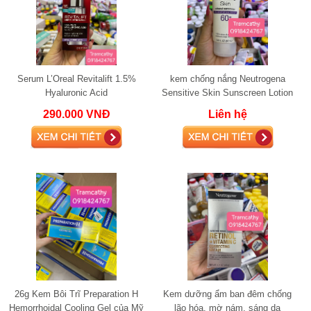
Serum L’Oreal Revitalift 1.5%
kem chống nắng Neutrogena
Hyaluronic Acid
Sensitive Skin Sunscreen Lotion
Broad Spectrum SPF 60+
290.000 VNĐ
Liên hệ
26g Kem Bôi Trĩ Preparation H
Kem dưỡng ẩm ban đêm chống
Hemorrhoidal Cooling Gel của Mỹ
lão hóa, mờ nám, sáng da