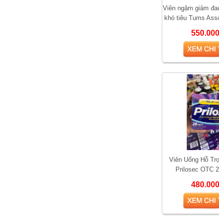
Viên ngậm giảm đau
khó tiêu Tums Asso
viê
550.00
Vì sao Saw Palmetto
Viên Uống Hỗ Tr
được gọi là “thảo dược
Prilosec OTC 
cho phái mạnh”?
480.00