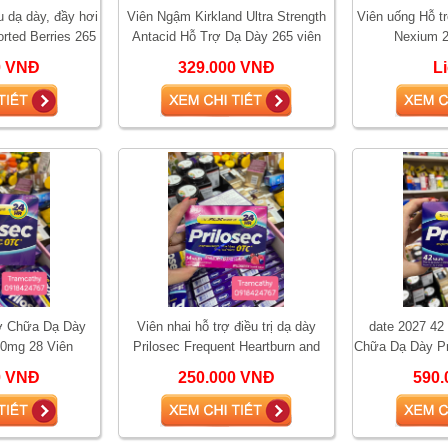
 dạ dày, đầy hơi
Viên Ngậm Kirkland Ultra Strength
Viên uống Hỗ tr
rted Berries 265
Antacid Hỗ Trợ Dạ Dày 265 viên
Nexium 2
n
0 VNĐ
329.000 VNĐ
L
ợ Chữa Dạ Dày
Viên nhai hỗ trợ điều trị dạ dày
date 2027 42
20mg 28 Viên
Prilosec Frequent Heartburn and
Chữa Dạ Dày Pr
Acid Reducer 14 viên
0 VNĐ
250.000 VNĐ
590.