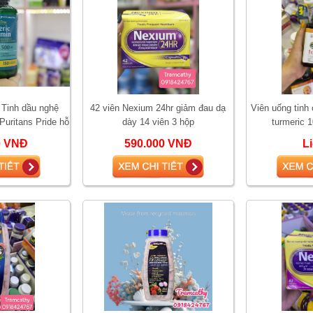
 Tinh dầu nghệ
42 viên Nexium 24hr giảm đau dạ
Viên uống tinh
Puritans Pride hỗ
dày 14 viên 3 hộp
turmeric 
dạ dày , đẹp da
0 VNĐ
590.000 VNĐ
L