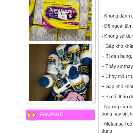
- Không dành c
- Để ngoài tầm
- Không sử dụ
+ Gặp khó khăn
+ Bị đau bụng,
+ Thấy sự thay 
+ Chảy máu tr
+ Gặp khó khăn
+ Bị đái tháo 
- Ngưng sử dụn
trọng hay bị ch
FANPAGE
- Metamucil có
dụng