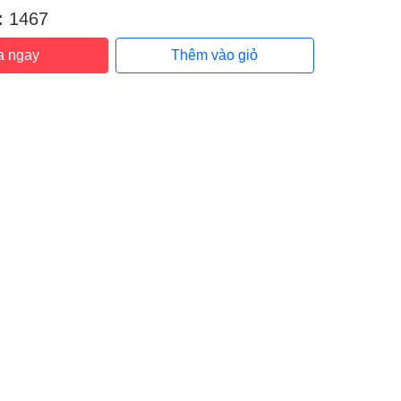
:
1467
a ngay
Thêm vào giỏ