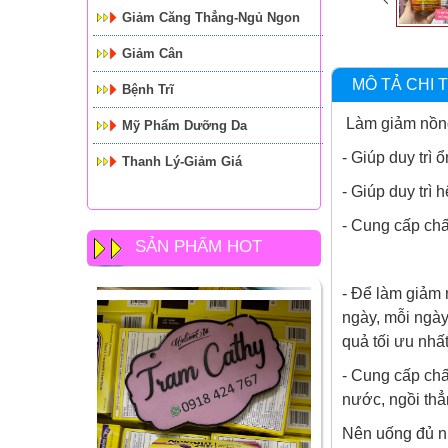
Giảm Căng Thẳng-Ngủ Ngon
Giảm Cân
MÔ TẢ CHI T
Bệnh Trĩ
Làm giảm nồng 
Mỹ Phẩm Dưỡng Da
- Giúp duy trì
Thanh Lý-Giảm Giá
- Giúp duy trì
- Cung cấp chấ
SẢN PHẨM HOT
- Để làm giảm 
ngày, mỗi ngày
quả tối ưu nhất
- Cung cấp chấ
nước, ngồi thẳ
Nên uống đủ nư