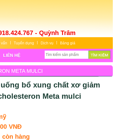
918.424.767 - Quỳnh Trâm
 vấn
Tuyển dụng
Dịch vụ
Bảng giá
LIÊN HỆ
RON META MULCI
 uống bổ xung chất xơ giảm
cholesteron Meta mulci
mỹ
000 VNĐ
:
còn hàng