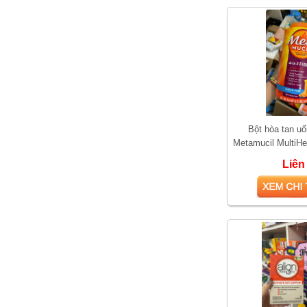
Bột hòa tan u
Metamucil MultiHe
Free khôn
Liên
So sánh hai loại kem bôi
trĩ được yêu thích nhất
hiện nay