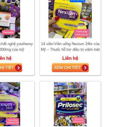
 chất nghệ youtheory
14 viên-Viên uống Nexium 24hr của
1000mg của mỹ
Mỹ – Thuốc hỗ trợ điều trị viêm loét
dạ dày, ợ nóng
iên hệ
Liên hệ