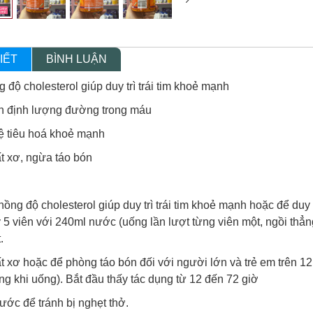
IẾT
BÌNH LUẬN
độ cholesterol giúp duy trì trái tim khoẻ mạnh
 ổn định lượng đường trong máu
 hệ tiêu hoá khoẻ mạnh
t xơ, ngừa táo bón
nồng độ cholesterol giúp duy trì trái tim khoẻ mạnh hoặc để duy
 5 viên với 240ml nước (uống lần lượt từng viên một, ngồi thẳn
.
t xơ hoặc để phòng táo bón đối với người lớn và trẻ em trên 12 
ng khi uống). Bắt đầu thấy tác dụng từ 12 đến 72 giờ
ớc để tránh bị nghẹt thở.