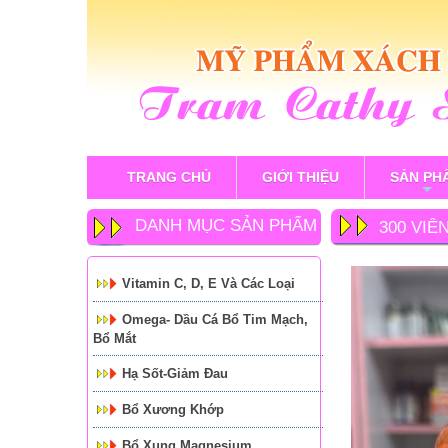
TRANG CHỦ
GIỚI THIỆU
SẢN PH
+
DANH MỤC SẢN PHẨM
300 VI
Vitamin C, D, E Và Các Loại
Omega- Dầu Cá Bổ Tim Mạch,
Bổ Mắt
Hạ Sốt-Giảm Đau
Bổ Xương Khớp
Bổ Xung Magnesium