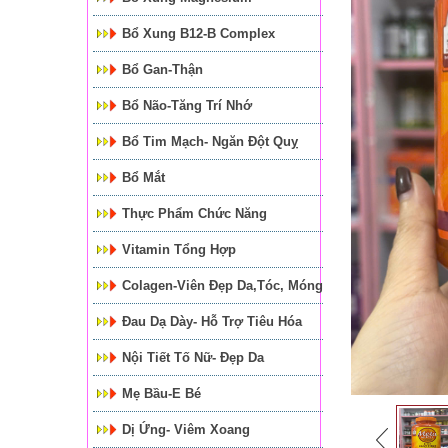
Bổ Xung B12-B Complex
Bổ Gan-Thận
Bổ Não-Tăng Trí Nhớ
Bổ Tim Mạch- Ngăn Đột Quỵ
Bổ Mắt
Thực Phẩm Chức Năng
Vitamin Tổng Hợp
Colagen-Viên Đẹp Da,tóc, Móng
Đau Dạ Dày- Hỗ Trợ Tiêu Hóa
Nội Tiết Tố Nữ- Đẹp Da
Mẹ Bầu-E Bé
Dị Ứng- Viêm Xoang