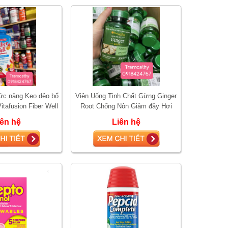
c năng Kẹo dẻo bổ
Viên Uống Tinh Chất Gừng Ginger
itafusion Fiber Well
Root Chống Nôn Giảm đầy Hơi
ies 220v
Puritan Pride 200 viên
iên hệ
Liên hệ