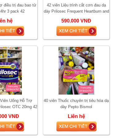
ợ điều trị đau bao tử
42 viên Liệu trình cắt cơn đau dạ
4hr 3 pack 42
dày Prilosec Frequent Heartburn and
Acid Reducer
iên hệ
590.000 VNĐ
 Viên Uống Hỗ Trợ
40 viên Thuốc chuyên trị tiêu hóa dạ
ilosec OTC 20mg 42
dày Pepto Bismol
viên
000 VNĐ
Liên hệ