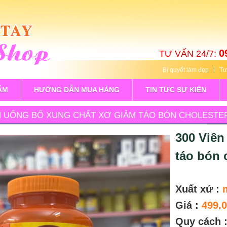
0
TƯ VẤN 24/7:
Bí quyết làm đẹp
Tư
ẨM
HƯỚNG DẪN MUA HÀNG
TIN TỨC SỰ KIỆN
ÊN UỐNG BỔ XUNG CHẤT XƠ GIẢM TÁO BÓN CHOLESTE
300 Viên
táo bón 
Xuất xứ :
Giá :
499.
Quy cách 