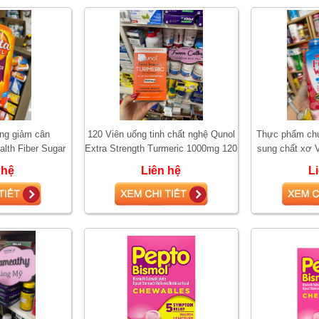
ống giảm cân
120 Viên uống tinh chất nghệ Qunol
Thực phẩm chứ
alth Fiber Sugar
Extra Strength Turmeric 1000mg 120
sung chất xơ V
g đường
Softgels
Gumm
 hệ
Liên hệ
L