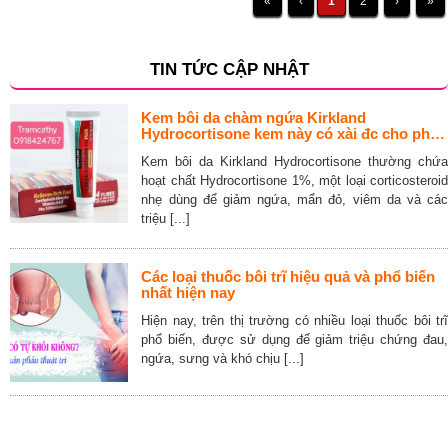
«
‹
1
2
›
»
TIN TỨC CẬP NHẬT
Kem bôi da chàm ngứa Kirkland
Hydrocortisone kem này có xài đc cho phụ
nữ đang cho con bú không
Kem bôi da Kirkland Hydrocortisone thường chứa
hoạt chất Hydrocortisone 1%, một loại corticosteroid
nhẹ dùng để giảm ngứa, mẩn đỏ, viêm da và các
triệu [...]
Các loại thuốc bôi trĩ hiệu quả và phổ biến
nhất hiện nay
Hiện nay, trên thị trường có nhiều loại thuốc bôi trĩ
phổ biến, được sử dụng để giảm triệu chứng đau,
ngứa, sưng và khó chịu [...]