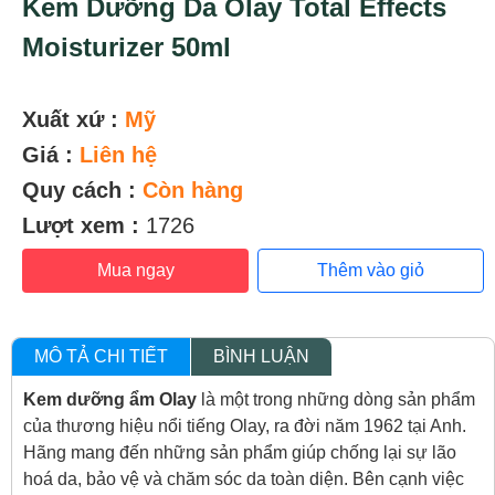
Kem Dưỡng Da Olay Total Effects
Moisturizer 50ml
Xuất xứ :
Mỹ
Giá :
Liên hệ
Quy cách :
Còn hàng
Lượt xem :
1726
Mua ngay
Thêm vào giỏ
MÔ TẢ CHI TIẾT
BÌNH LUẬN
Kem dưỡng ẩm Olay
là một trong những dòng sản phẩm
của thương hiệu nổi tiếng Olay, ra đời năm 1962 tại Anh.
Hãng mang đến những sản phẩm giúp chống lại sự lão
hoá da, bảo vệ và chăm sóc da toàn diện. Bên cạnh việc