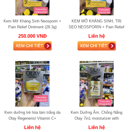
Kem Mỡ Kháng Sinh Neosporin +
KEM MỠ KHÁNG SINH, TRỊ
Pain Relief Ointment (28.3g)
SẸO NEOSPORIN + Pain Relief
kháng viêm liền sẹo, bỏng
Cream
250.000 VNĐ
Liên hệ
Kem dưỡng trẻ hóa làm trắng da
Kem Dưỡng Ẩm, Chống Nắng
Olay Regenerist Vitamin C+
Olay 7in1 moisturizer with
Peptide 24 48g
sunscreen SPF 30
Liên hệ
Liên hệ