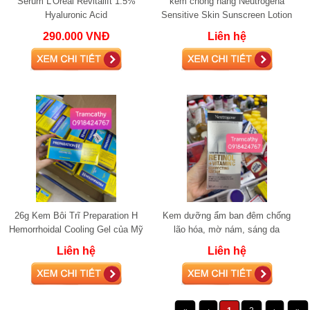
Serum L’Oreal Revitalift 1.5%
kem chống nắng Neutrogena
Hyaluronic Acid
Sensitive Skin Sunscreen Lotion
Broad Spectrum SPF 60+
290.000 VNĐ
Liên hệ
26g Kem Bôi Trĩ Preparation H
Kem dưỡng ẩm ban đêm chống
Hemorrhoidal Cooling Gel của Mỹ
lão hóa, mờ nám, sáng da
26g
Neutrogena Rapid Tone Repair
Liên hệ
Liên hệ
RETINOL + V