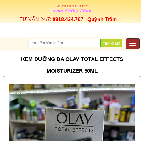
TƯ VẤN 24/7:
0918.424.767 - Quỳnh Trâm
Togg
navi
KEM DƯỠNG DA OLAY TOTAL EFFECTS
MOISTURIZER 50ML