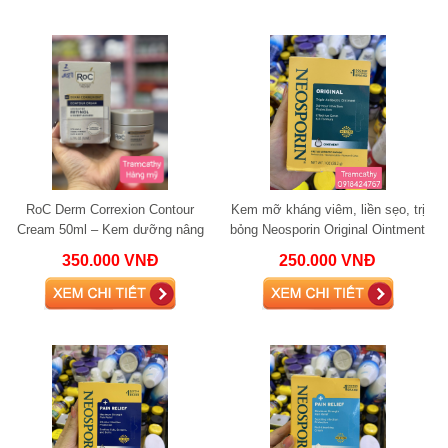
RoC Derm Correxion Contour
Kem mỡ kháng viêm, liền sẹo, trị
Cream 50ml – Kem dưỡng nâng
bỏng Neosporin Original Ointment
cơ, săn chắc da mặt và cổ, giảm
28.3g
350.000 VNĐ
250.000 VNĐ
nhăn vượt trộ