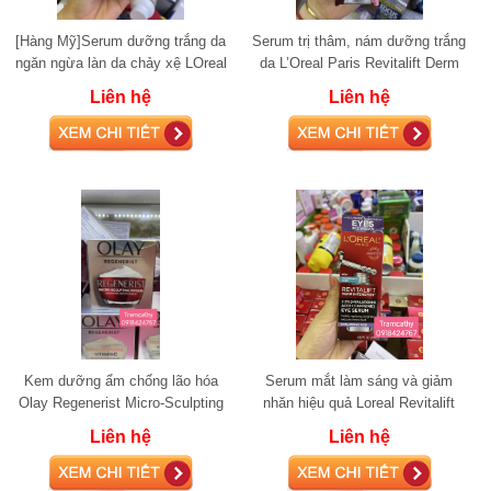
[Hàng Mỹ]Serum dưỡng trắng da
Serum trị thâm, nám dưỡng trắng
ngăn ngừa làn da chảy xệ LOreal
da L’Oreal Paris Revitalift Derm
Paris Revitalift Triple Power Anti-A
Intensives 10% Vitamin C 30ml
Liên hệ
Liên hệ
Kem dưỡng ẩm chống lão hóa
Serum mắt làm sáng và giảm
Olay Regenerist Micro-Sculpting
nhăn hiệu quả Loreal Revitalift
Cream 48g
Derm Intensives 20ml
Liên hệ
Liên hệ