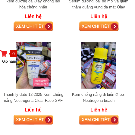
kem dưỡng da Olay chống lão
Serum dưỡng loại bỏ mỡ và giảm
hóa chống nhăn
thâm quầng vùng da mắt Olay
Eye Lifting Serum for Visibly
Liên hệ
Liên hệ
Lifted Firm
0
Giỏ hàng
Thanh lý date 12-2025 Kem chống
Kem chống nắng đi biển đi bơi
nắng Neutrogena Clear Face SPF
Neutrogena beach
55 dành cho da dầu mụn
Liên hệ
Liên hệ