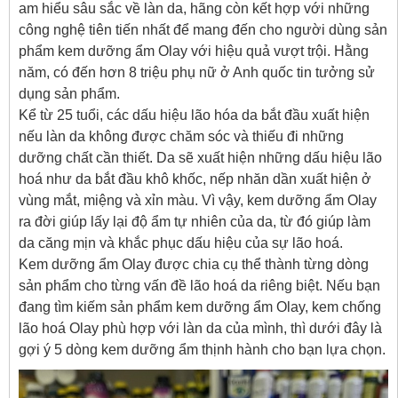
am hiểu sâu sắc về làn da, hãng còn kết hợp với những
công nghệ tiên tiến nhất để mang đến cho người dùng sản
phẩm kem dưỡng ẩm Olay với hiệu quả vượt trội. Hằng
năm, có đến hơn 8 triệu phụ nữ ở Anh quốc tin tưởng sử
dụng sản phẩm.
Kể từ 25 tuổi, các dấu hiệu lão hóa da bắt đầu xuất hiện
nếu làn da không được chăm sóc và thiếu đi những
dưỡng chất cần thiết. Da sẽ xuất hiện những dấu hiệu lão
hoá như da bắt đầu khô khốc, nếp nhăn dần xuất hiện ở
vùng mắt, miệng và xỉn màu. Vì vậy, kem dưỡng ẩm Olay
ra đời giúp lấy lại độ ẩm tự nhiên của da, từ đó giúp làm
da căng mịn và khắc phục dấu hiệu của sự lão hoá.
Kem dưỡng ẩm Olay được chia cụ thể thành từng dòng
sản phẩm cho từng vấn đề lão hoá da riêng biệt. Nếu bạn
đang tìm kiếm sản phẩm kem dưỡng ẩm Olay, kem chống
lão hoá Olay phù hợp với làn da của mình, thì dưới đây là
gợi ý 5 dòng kem dưỡng ẩm thịnh hành cho bạn lựa chọn.