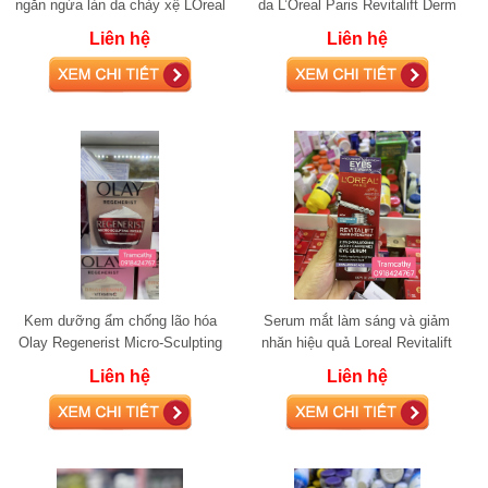
ngăn ngừa làn da chảy xệ LOreal
da L’Oreal Paris Revitalift Derm
Paris Revitalift Triple Power Anti-A
Intensives 10% Vitamin C 30ml
Liên hệ
Liên hệ
Kem dưỡng ẩm chống lão hóa
Serum mắt làm sáng và giảm
Olay Regenerist Micro-Sculpting
nhăn hiệu quả Loreal Revitalift
Cream 48g
Derm Intensives 20ml
Liên hệ
Liên hệ