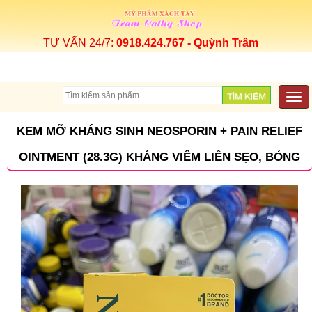
TƯ VẤN 24/7:
0918.424.767 - Quỳnh Trâm
Togg
navi
KEM MỠ KHÁNG SINH NEOSPORIN + PAIN RELIEF
OINTMENT (28.3G) KHÁNG VIÊM LIỀN SẸO, BỎNG