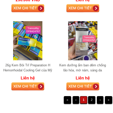
26g Kem Bôi Trĩ Preparation H
Kem dưỡng ẩm ban đêm chống
Hemorrhoidal Cooling Gel của Mỹ
lão hóa, mờ nám, sáng da
26g
Neutrogena Rapid Tone Repair
Liên hệ
Liên hệ
RETINOL + V
«
‹
1
2
›
»