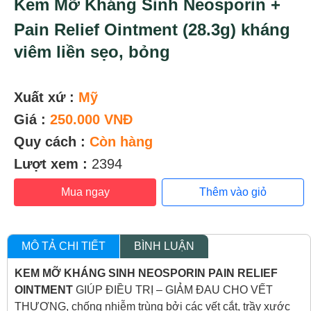
Kem Mỡ Kháng Sinh Neosporin +
Pain Relief Ointment (28.3g) kháng
viêm liền sẹo, bỏng
Xuất xứ :
Mỹ
Giá :
250.000 VNĐ
Quy cách :
Còn hàng
Lượt xem :
2394
Mua ngay
Thêm vào giỏ
MÔ TẢ CHI TIẾT
BÌNH LUẬN
KEM MỠ KHÁNG SINH NEOSPORIN PAIN RELIEF
OINTMENT
GIÚP ĐIỀU TRỊ – GIẢM ĐAU CHO VẾT
THƯƠNG, chống nhiễm trùng bởi các vết cắt, trầy xước