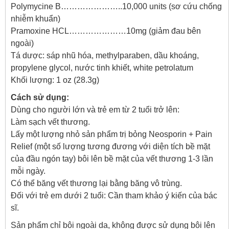
Polymycine B…………………..10,000 units (sơ cứu chống
nhiễm khuẩn)
Pramoxine HCL…………………10mg (giảm đau bên
ngoài)
Tá dược: sáp nhũ hóa, methylparaben, dầu khoáng,
propylene glycol, nước tinh khiết, white petrolatum
Khối lượng: 1 oz (28.3g)
Cách sử dụng:
Dùng cho người lớn và trẻ em từ 2 tuổi trở lên:
Làm sạch vết thương.
Lấy một lượng nhỏ sản phẩm trị bỏng Neosporin + Pain
Relief (một số lượng tương đương với diện tích bề mặt
của đầu ngón tay) bôi lên bề mặt của vết thương 1-3 lần
mỗi ngày.
Có thể băng vết thương lại bằng băng vô trùng.
Đối với trẻ em dưới 2 tuổi: Cần tham khảo ý kiến của bác
sĩ.
Sản phẩm chỉ bôi ngoài da, không được sử dụng bôi lên