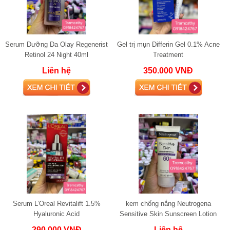
Serum Dưỡng Da Olay Regenerist
Gel trị mụn Differin Gel 0.1% Acne
Retinol 24 Night 40ml
Treatment
Liên hệ
350.000 VNĐ
Serum L’Oreal Revitalift 1.5%
kem chống nắng Neutrogena
Hyaluronic Acid
Sensitive Skin Sunscreen Lotion
Broad Spectrum SPF 60+
290.000 VNĐ
Liên hệ