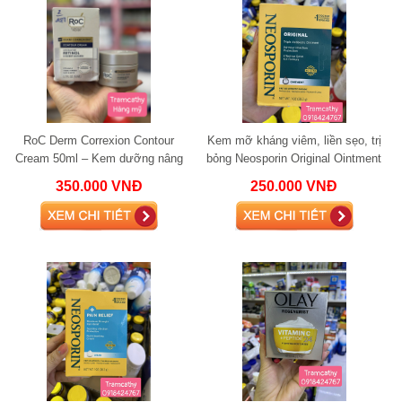
RoC Derm Correxion Contour
Kem mỡ kháng viêm, liền sẹo, trị
Cream 50ml – Kem dưỡng nâng
bỏng Neosporin Original Ointment
cơ, săn chắc da mặt và cổ, giảm
28.3g
350.000 VNĐ
250.000 VNĐ
nhăn vượt trộ