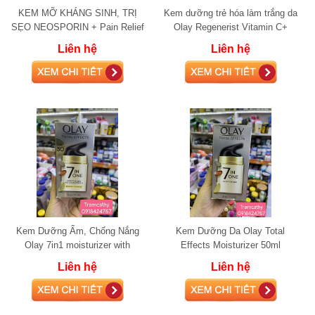
KEM MỠ KHÁNG SINH, TRỊ
Kem dưỡng trẻ hóa làm trắng da
SẸO NEOSPORIN + Pain Relief
Olay Regenerist Vitamin C+
Cream
Peptide 24 48g
Liên hệ
Liên hệ
Kem Dưỡng Ẩm, Chống Nắng
Kem Dưỡng Da Olay Total
Olay 7in1 moisturizer with
Effects Moisturizer 50ml
sunscreen SPF 30
Liên hệ
Liên hệ