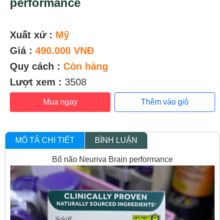
performance
Xuất xứ :
Mỹ
Giá :
490.000 VNĐ
Quy cách :
Còn hàng
Lượt xem :
3508
Mua ngay
Thêm vào giỏ
MÔ TẢ CHI TIẾT
BÌNH LUẬN
Bổ não Neuriva Brain performance