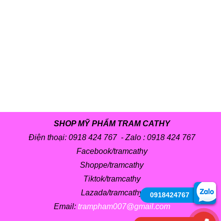
SHOP MỸ PHẨM TRAM CATHY
Điện thoại: 0918 424 767 - Zalo :
0918 424 767
Facebook/tramcathy
Shoppe/tramcathy
Tiktok/tramcathy
Lazada/tramcathy
0918424767
Email:
trampham007@gmail.com