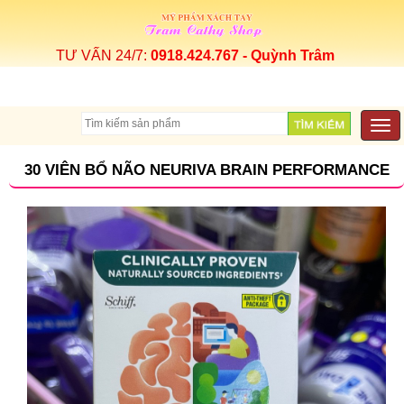
TƯ VẤN 24/7:
0918.424.767 - Quỳnh Trâm
Togg
navi
30 VIÊN BỔ NÃO NEURIVA BRAIN PERFORMANCE