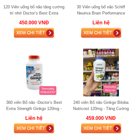
120 Viên uống bổ não tăng cường
30 Viên uống bổ não Schiff
trí nhớ Doctor’s Best Extra
Neuriva Brain Performance
Strength Ginkgo 120mg 120 viên
Original 30 Capsules
450.000 VNĐ
Liên hệ
360 viên Bổ não -Doctor’s Best
240 viên Bổ não Ginkgo Biloba
Extra Strength Ginkgo 120mg -
Nutricost 120mg - Tăng Cường
Tăng Cường Trí Nhớ Và Tinh
Trí Nhớ & Tập Trung, Hỗ Trợ
Liên hệ
459.000 VNĐ
Thần Minh Mẫ
Tuần Hoàn Máu