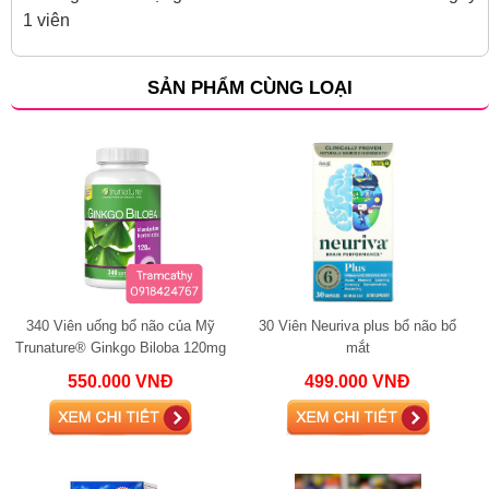
1 viên
SẢN PHẨM CÙNG LOẠI
340 Viên uống bổ não của Mỹ
30 Viên Neuriva plus bổ não bổ
Trunature® Ginkgo Biloba 120mg
mắt
with Vinpocetine 340 viên
550.000 VNĐ
499.000 VNĐ