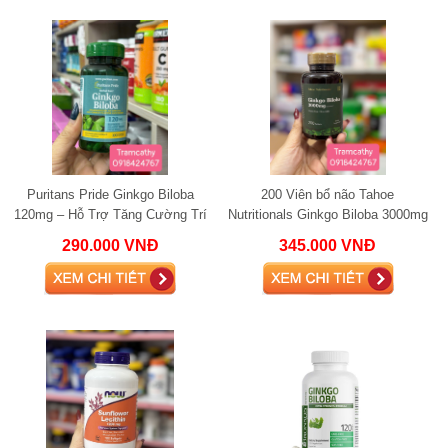
Puritans Pride Ginkgo Biloba
200 Viên bổ não Tahoe
120mg – Hỗ Trợ Tăng Cường Trí
Nutritionals Ginkgo Biloba 3000mg
Nhớ và Chức Năng Não Bộ
- Hỗ trợ trí não và tuần hoàn máu
290.000 VNĐ
345.000 VNĐ